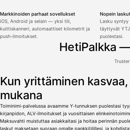
Markkinoiden parhaat sovellukset
Nopein lasku
Palkka
iOS, Android ja selain — yksi tili,
Lasku syntyy 
kuittiskanneri, automaattiset kilometrit ja
täyttyvät YTJ
Palkka maksussa
Lasku · Acme Oy
Odottaa maksua
push-ilmoitukset.
puolestasi.
HetiPalkka —
Nosta palkkaa
Truster
Bruttopalkka
Palvelumaksu
HetiPalkka 5 %
Kun yrittäminen kasvaa,
Kuvitus: käyttäjä nostaa palkan laskusta, jota asiakas ei ol
Ennakonpidätys
mukana
Tilillesi
Toiminimi-palvelussa avaamme Y-tunnuksen puolestasi tyyp
HetiPalkka
Tava
kirjanpidon, ALV-ilmoitukset ja vuosittaisen elinkeinotoiminn
Kun 
Ennen laskun maksua
Maksuvahti muistuttaa asiakkaitasi ja hoitaa perinnän puole
laskut maksetaan suoraan omalle pankkitilillesi, ja kohdistat
Vahvista