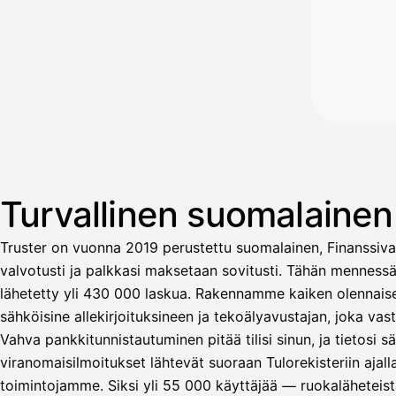
Turvallinen suomalaine
Truster on vuonna 2019 perustettu suomalainen, Finanssiva
valvotusti ja palkkasi maksetaan sovitusti. Tähän menness
lähetetty yli 430 000 laskua. Rakennamme kaiken olennaisen
sähköisine allekirjoituksineen ja tekoälyavustajan, joka v
Vahva pankkitunnistautuminen pitää tilisi sinun, ja tietosi 
Avustaja
viranomaisilmoitukset lähtevät suoraan Tulorekisteriin ajal
toimintojamme. Siksi yli 55 000 käyttäjää — ruokaläheteistä
Hei! Miten voin auttaa?