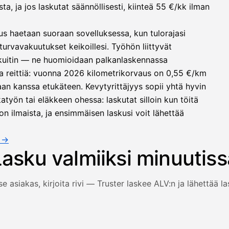
, ja jos laskutat säännöllisesti, kiinteä 55 €/kk ilman
us haetaan suoraan sovelluksessa, kun tulorajasi
turvavakuutukset keikoillesi. Työhön liittyvät
 kuitin — ne huomioidaan palkanlaskennassa
a reittiä: vuonna 2026 kilometrikorvaus on 0,55 €/km
an kanssa etukäteen. Kevytyrittäjyys sopii yhtä hyvin
työn tai eläkkeen ohessa: laskutat silloin kun töitä
on ilmaista, ja ensimmäisen laskusi voit lähettää
a →
Lasku valmiiksi minuutiss
se asiakas, kirjoita rivi — Truster laskee ALV:n ja lähettää l
 ja rivi täyttyvät, arvonlisävero lasketaan automaattisesti j