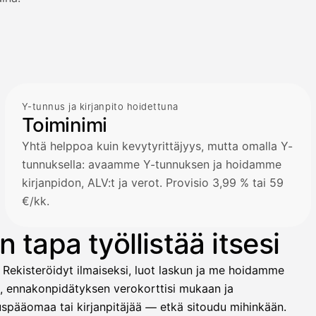
Y-tunnus ja kirjanpito hoidettuna
Toiminimi
Yhtä helppoa kuin kevytyrittäjyys, mutta omalla Y-
tunnuksella: avaamme Y-tunnuksen ja hoidamme
kirjanpidon, ALV:t ja verot. Provisio 3,99 % tai 59
€/kk.
 tapa työllistää itsesi
 Rekisteröidyt ilmaiseksi, luot laskun ja me hoidamme
t, ennakonpidätyksen verokorttisi mukaan ja
ituspääomaa tai kirjanpitäjää — etkä sitoudu mihinkään.