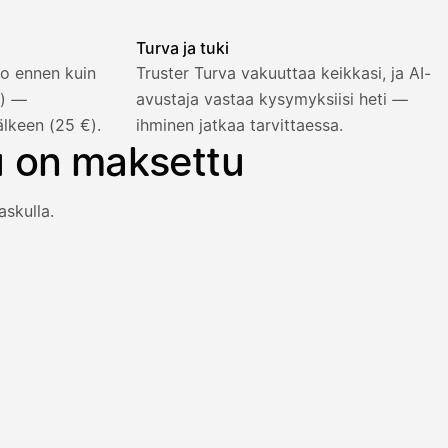
Turva ja tuki
o ennen kuin
Truster Turva vakuuttaa keikkasi, ja AI-
%) —
avustaja vastaa kysymyksiisi heti —
älkeen (25 €).
ihminen jatkaa tarvittaessa.
u on maksettu
askulla.
an heti viiden prosentin lisähinnalla.