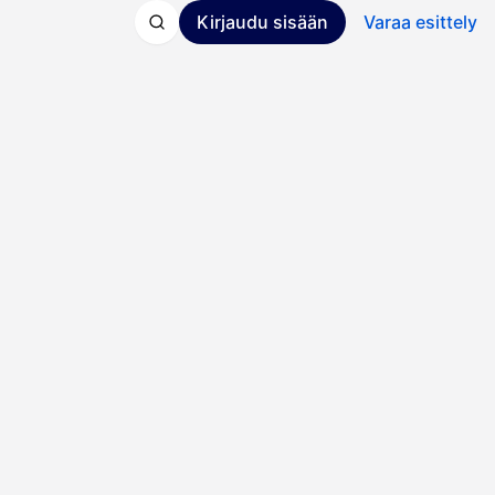
Kirjaudu sisään
Varaa esittely