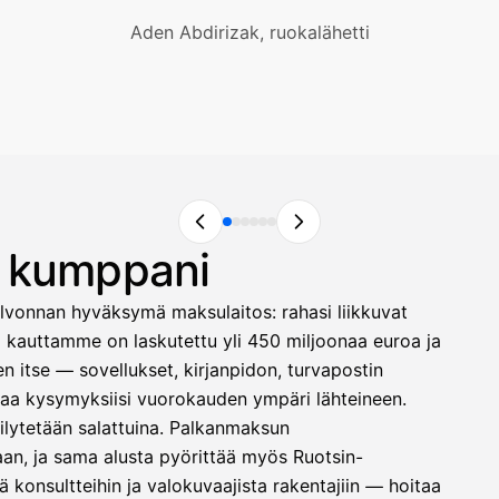
Aden Abdirizak, ruokalähetti
n kumppani
lvonnan hyväksymä maksulaitos: rahasi liikkuvat
ä kauttamme on laskutettu yli 450 miljoonaa euroa ja
 itse — sovellukset, kirjanpidon, turvapostin
astaa kysymyksiisi vuorokauden ympäri lähteineen.
säilytetään salattuina. Palkanmaksun
laan, ja sama alusta pyörittää myös Ruotsin-
 konsultteihin ja valokuvaajista rakentajiin — hoitaa