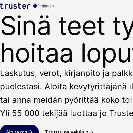
Finland
Sinä teet t
hoitaa lopu
Laskutus, verot, kirjanpito ja pal
puolestasi. Aloita kevytyrittäjänä
tai anna meidän pyörittää koko toi
Yli 55 000 tekijää luottaa jo Truste
Aloita nyt
Tutustu palveluihin