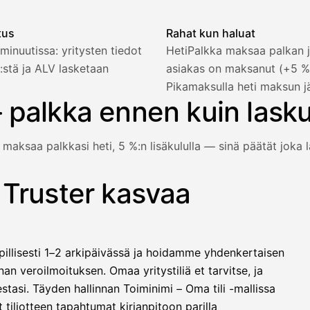
tus
Rahat kun haluat
minuutissa: yritysten tiedot
HetiPalkka maksaa palkan j
:stä ja ALV lasketaan
asiakas on maksanut (+5 
2 321,75 €
Pikamaksulla heti maksun j
 palkka ennen kuin lask
 maksaa palkkasi heti, 5 %:n lisäkululla — sinä päätät joka l
1 850,00 €
−92,50 €
−73,82 €
 Truster kasvaa
e vielä maksanut — HetiPalkka-valinnalla Truster maksaa palk
−412,00 €
1 271,68 €
illisesti 1–2 arkipäivässä ja hoidamme yhdenkertaisen
llinen nosto
an veroilmoituksen. Omaa yritystiliä et tarvitse, ja
lasku on maksettu
stasi. Täyden hallinnan Toiminimi – Oma tili -mallissa
 tiliotteen tapahtumat kirjanpitoon parilla