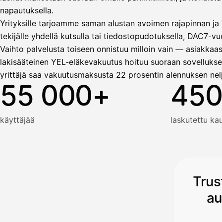
napautuksella.
Yrityksille tarjoamme saman alustan avoimen rajapinnan ja T
tekijälle yhdellä kutsulla tai tiedostopudotuksella, DAC7-vuo
Vaihto palvelusta toiseen onnistuu milloin vain — asiakkaas
lakisääteinen YEL-eläkevakuutus hoituu suoraan sovellukse
yrittäjä saa vakuutusmaksusta 22 prosentin alennuksen nel
55 000+
450
käyttäjää
laskutettu k
Trus
au