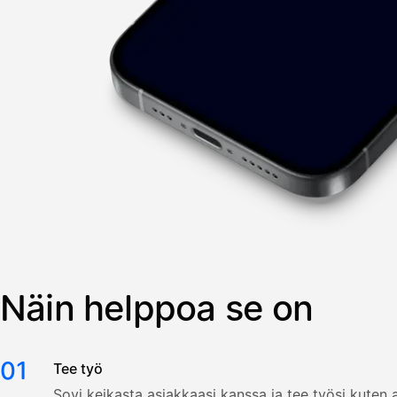
Näin helppoa se on
01
Tee työ
Sovi keikasta asiakkaasi kanssa ja tee työsi kuten a