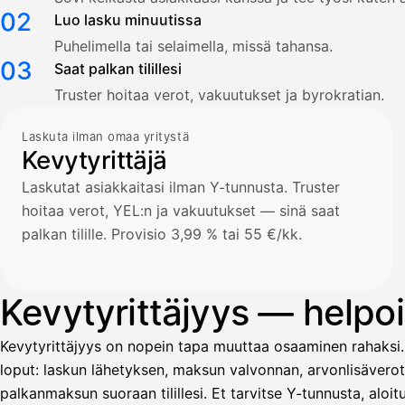
02
Luo lasku minuutissa
Puhelimella tai selaimella, missä tahansa.
03
Saat palkan tilillesi
Truster hoitaa verot, vakuutukset ja byrokratian.
Laskuta ilman omaa yritystä
Kevytyrittäjä
Laskutat asiakkaitasi ilman Y-tunnusta. Truster
hoitaa verot, YEL:n ja vakuutukset — sinä saat
palkan tilille. Provisio 3,99 % tai 55 €/kk.
Kevytyrittäjyys — helpoin
Kevytyrittäjyys on nopein tapa muuttaa osaaminen rahaksi.
loput: laskun lähetyksen, maksun valvonnan, arvonlisävero
palkanmaksun suoraan tilillesi. Et tarvitse Y-tunnusta, alo