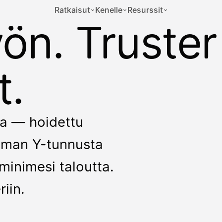
Ratkaisut
Kenelle
Resurssit
yön. Truster
t.
kka — hoidettu
 ilman Y-tunnusta
minimesi taloutta.
riin.