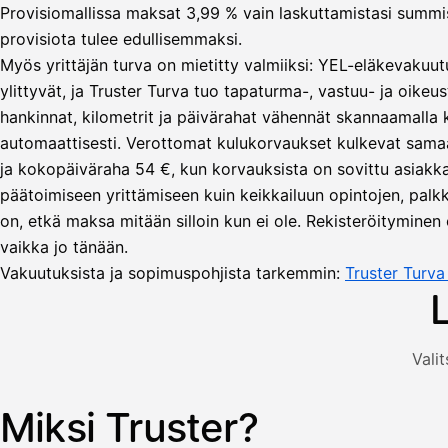
Provisiomallissa maksat 3,99 % vain laskuttamistasi summista
provisiota tulee edullisemmaksi.
Myös yrittäjän turva on mietitty valmiiksi: YEL-eläkevakuut
ylittyvät, ja Truster Turva tuo tapaturma-, vastuu- ja oikeus
hankinnat, kilometrit ja päivärahat vähennät skannaamalla
automaattisesti. Verottomat kulukorvaukset kulkevat sama
Lähetä
ja kokopäiväraha 54 €, kun korvauksista on sovittu asiakka
lasku
päätoimiseen yrittämiseen kuin keikkailuun opintojen, palkka
Laskut
Acme
Asiakas
on, etkä maksa mitään silloin kun ei ole. Rekisteröityminen 
Oy
vaikka jo tänään.
Lasku lähetetty
Uusi lasku
Kuljetuspalvelut,
Vakuutuksista ja sopimuspohjista tarkemmin:
Truster Turv
heinäkuu
1
850,00
€
ALV
Valit
471,75
25,5
€
2
%
321,75
Yhteensä
Miksi Truster?
Kuvitus: käyttäjä luo laskun Truster-sovelluksessa — asiakas
€