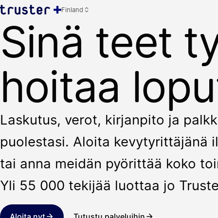
Finland
Sinä teet t
hoitaa lopu
Laskutus, verot, kirjanpito ja pal
puolestasi. Aloita kevytyrittäjänä
tai anna meidän pyörittää koko toi
Yli 55 000 tekijää luottaa jo Truste
Aloita nyt
Tutustu palveluihin