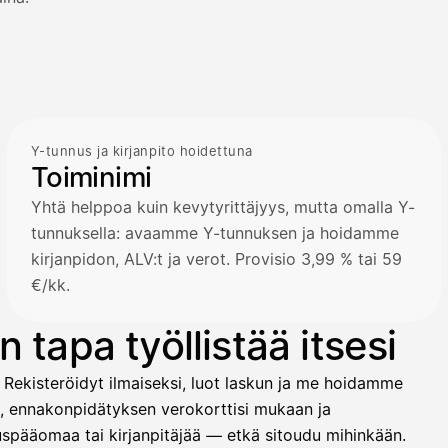
Y-tunnus ja kirjanpito hoidettuna
Toiminimi
Yhtä helppoa kuin kevytyrittäjyys, mutta omalla Y-
tunnuksella: avaamme Y-tunnuksen ja hoidamme
kirjanpidon, ALV:t ja verot. Provisio 3,99 % tai 59
€/kk.
 tapa työllistää itsesi
 Rekisteröidyt ilmaiseksi, luot laskun ja me hoidamme
t, ennakonpidätyksen verokorttisi mukaan ja
ituspääomaa tai kirjanpitäjää — etkä sitoudu mihinkään.