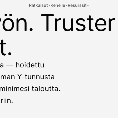
Ratkaisut
Kenelle
Resurssit
yön. Truster
t.
kka — hoidettu
 ilman Y-tunnusta
minimesi taloutta.
riin.