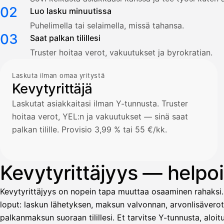
02
Luo lasku minuutissa
Puhelimella tai selaimella, missä tahansa.
03
Saat palkan tilillesi
Truster hoitaa verot, vakuutukset ja byrokratian.
Laskuta ilman omaa yritystä
Kevytyrittäjä
Laskutat asiakkaitasi ilman Y-tunnusta. Truster
hoitaa verot, YEL:n ja vakuutukset — sinä saat
palkan tilille. Provisio 3,99 % tai 55 €/kk.
Kevytyrittäjyys — helpoin
Kevytyrittäjyys on nopein tapa muuttaa osaaminen rahaksi.
loput: laskun lähetyksen, maksun valvonnan, arvonlisävero
palkanmaksun suoraan tilillesi. Et tarvitse Y-tunnusta, alo