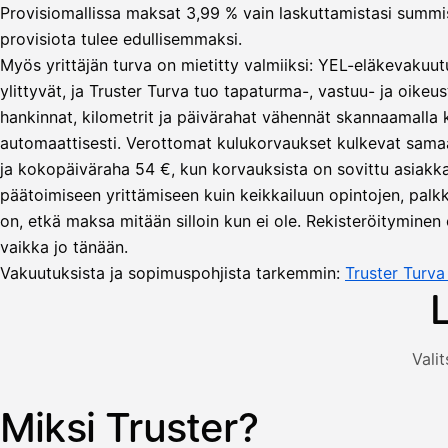
Provisiomallissa maksat 3,99 % vain laskuttamistasi summista
provisiota tulee edullisemmaksi.
Myös yrittäjän turva on mietitty valmiiksi: YEL-eläkevakuut
ylittyvät, ja Truster Turva tuo tapaturma-, vastuu- ja oikeus
hankinnat, kilometrit ja päivärahat vähennät skannaamalla
automaattisesti. Verottomat kulukorvaukset kulkevat sama
Lähetä
ja kokopäiväraha 54 €, kun korvauksista on sovittu asiakka
lasku
päätoimiseen yrittämiseen kuin keikkailuun opintojen, palkka
Laskut
Acme
Asiakas
on, etkä maksa mitään silloin kun ei ole. Rekisteröityminen 
Oy
vaikka jo tänään.
Lasku lähetetty
Uusi lasku
Kuljetuspalvelut,
Vakuutuksista ja sopimuspohjista tarkemmin:
Truster Turv
heinäkuu
1
850,00
€
ALV
Valit
471,75
25,5
€
2
%
321,75
Yhteensä
Miksi Truster?
Kuvitus: käyttäjä luo laskun Truster-sovelluksessa — asiakas
€