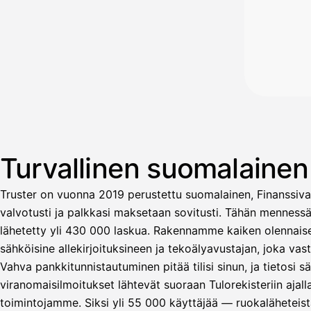
Turvallinen suomalaine
Truster on vuonna 2019 perustettu suomalainen, Finanssiva
valvotusti ja palkkasi maksetaan sovitusti. Tähän menness
lähetetty yli 430 000 laskua. Rakennamme kaiken olennaisen
sähköisine allekirjoituksineen ja tekoälyavustajan, joka v
Vahva pankkitunnistautuminen pitää tilisi sinun, ja tietosi 
Avustaja
viranomaisilmoitukset lähtevät suoraan Tulorekisteriin ajal
toimintojamme. Siksi yli 55 000 käyttäjää — ruokaläheteistä
Hei! Miten voin auttaa?