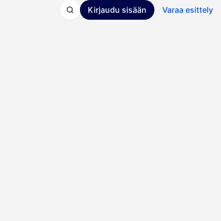
Kirjaudu sisään
Varaa esittely