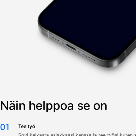
Näin helppoa se on
01
Tee työ
Sovi keikasta asiakkaasi kanssa ja tee työsi kuten a