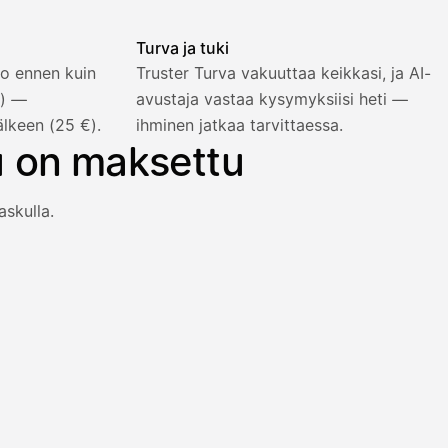
Turva ja tuki
o ennen kuin
Truster Turva vakuuttaa keikkasi, ja AI-
%) —
avustaja vastaa kysymyksiisi heti —
älkeen (25 €).
ihminen jatkaa tarvittaessa.
u on maksettu
askulla.
an heti viiden prosentin lisähinnalla.