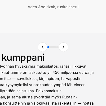
Aden Abdirizak, ruokalähetti
n kumppani
lvonnan hyväksymä maksulaitos: rahasi liikkuvat
ä kauttamme on laskutettu yli 450 miljoonaa euroa ja
 itse — sovellukset, kirjanpidon, turvapostin
astaa kysymyksiisi vuorokauden ympäri lähteineen.
säilytetään salattuina. Palkanmaksun
laan, ja sama alusta pyörittää myös Ruotsin-
 konsultteihin ja valokuvaajista rakentajiin — hoitaa