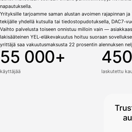
napautuksella.
Yrityksille tarjoamme saman alustan avoimen rajapinnan ja T
tekijälle yhdellä kutsulla tai tiedostopudotuksella, DAC7-vuo
Vaihto palvelusta toiseen onnistuu milloin vain — asiakkaas
lakisääteinen YEL-eläkevakuutus hoituu suoraan sovellukse
yrittäjä saa vakuutusmaksusta 22 prosentin alennuksen nel
55 000+
450
käyttäjää
laskutettu k
Trus
au