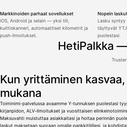
Markkinoiden parhaat sovellukset
Nopein lasku
Palkka
iOS, Android ja selain — yksi tili,
Lasku syntyy 
kuittiskanneri, automaattiset kilometrit ja
täyttyvät YTJ
Palkka maksussa
Lasku · Acme Oy
Odottaa maksua
push-ilmoitukset.
puolestasi.
HetiPalkka —
Nosta palkkaa
Truster
Bruttopalkka
Palvelumaksu
HetiPalkka 5 %
Kun yrittäminen kasvaa,
Kuvitus: käyttäjä nostaa palkan laskusta, jota asiakas ei ol
Ennakonpidätys
mukana
Tilillesi
Toiminimi-palvelussa avaamme Y-tunnuksen puolestasi tyyp
HetiPalkka
Tava
kirjanpidon, ALV-ilmoitukset ja vuosittaisen elinkeinotoiminn
Kun 
Ennen laskun maksua
Maksuvahti muistuttaa asiakkaitasi ja hoitaa perinnän puole
laskut maksetaan suoraan omalle pankkitilillesi, ja kohdistat
Vahvista