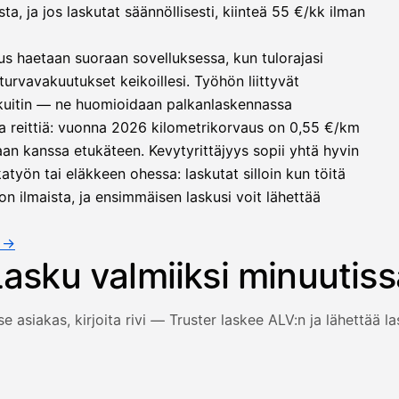
, ja jos laskutat säännöllisesti, kiinteä 55 €/kk ilman
us haetaan suoraan sovelluksessa, kun tulorajasi
turvavakuutukset keikoillesi. Työhön liittyvät
 kuitin — ne huomioidaan palkanlaskennassa
a reittiä: vuonna 2026 kilometrikorvaus on 0,55 €/km
an kanssa etukäteen. Kevytyrittäjyys sopii yhtä hyvin
työn tai eläkkeen ohessa: laskutat silloin kun töitä
on ilmaista, ja ensimmäisen laskusi voit lähettää
a →
Lasku valmiiksi minuutiss
se asiakas, kirjoita rivi — Truster laskee ALV:n ja lähettää l
 ja rivi täyttyvät, arvonlisävero lasketaan automaattisesti j