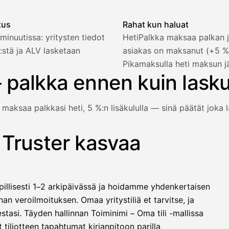
tus
Rahat kun haluat
minuutissa: yritysten tiedot
HetiPalkka maksaa palkan j
:stä ja ALV lasketaan
asiakas on maksanut (+5 
2 321,75 €
Pikamaksulla heti maksun j
 palkka ennen kuin lask
 maksaa palkkasi heti, 5 %:n lisäkululla — sinä päätät joka l
1 850,00 €
−92,50 €
−73,82 €
 Truster kasvaa
e vielä maksanut — HetiPalkka-valinnalla Truster maksaa palk
−412,00 €
1 271,68 €
illisesti 1–2 arkipäivässä ja hoidamme yhdenkertaisen
llinen nosto
an veroilmoituksen. Omaa yritystiliä et tarvitse, ja
lasku on maksettu
stasi. Täyden hallinnan Toiminimi – Oma tili -mallissa
 tiliotteen tapahtumat kirjanpitoon parilla