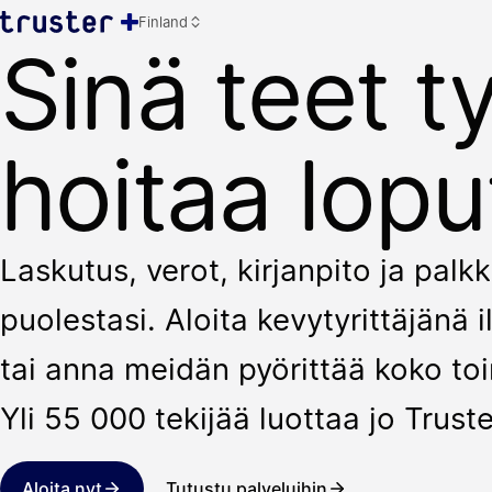
Finland
Sinä teet t
hoitaa lopu
Laskutus, verot, kirjanpito ja pal
puolestasi. Aloita kevytyrittäjänä
tai anna meidän pyörittää koko toi
Yli 55 000 tekijää luottaa jo Truste
Aloita nyt
Tutustu palveluihin