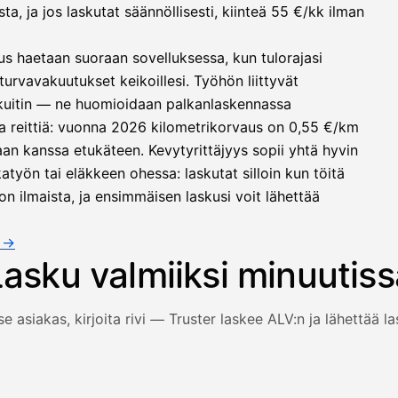
, ja jos laskutat säännöllisesti, kiinteä 55 €/kk ilman
us haetaan suoraan sovelluksessa, kun tulorajasi
turvavakuutukset keikoillesi. Työhön liittyvät
 kuitin — ne huomioidaan palkanlaskennassa
a reittiä: vuonna 2026 kilometrikorvaus on 0,55 €/km
an kanssa etukäteen. Kevytyrittäjyys sopii yhtä hyvin
työn tai eläkkeen ohessa: laskutat silloin kun töitä
on ilmaista, ja ensimmäisen laskusi voit lähettää
a →
Lasku valmiiksi minuutiss
se asiakas, kirjoita rivi — Truster laskee ALV:n ja lähettää l
 ja rivi täyttyvät, arvonlisävero lasketaan automaattisesti j