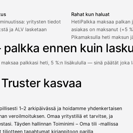
tus
Rahat kun haluat
minuutissa: yritysten tiedot
HetiPalkka maksaa palkan j
:stä ja ALV lasketaan
asiakas on maksanut (+5 
2 321,75 €
Pikamaksulla heti maksun j
 palkka ennen kuin lask
 maksaa palkkasi heti, 5 %:n lisäkululla — sinä päätät joka l
1 850,00 €
−92,50 €
−73,82 €
 Truster kasvaa
e vielä maksanut — HetiPalkka-valinnalla Truster maksaa palk
−412,00 €
1 271,68 €
illisesti 1–2 arkipäivässä ja hoidamme yhdenkertaisen
llinen nosto
an veroilmoituksen. Omaa yritystiliä et tarvitse, ja
lasku on maksettu
stasi. Täyden hallinnan Toiminimi – Oma tili -mallissa
 tiliotteen tapahtumat kirjanpitoon parilla