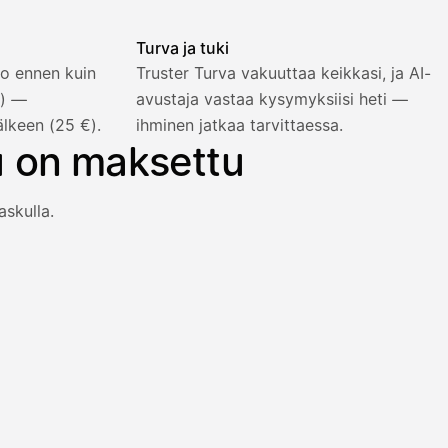
Turva ja tuki
o ennen kuin
Truster Turva vakuuttaa keikkasi, ja AI-
%) —
avustaja vastaa kysymyksiisi heti —
älkeen (25 €).
ihminen jatkaa tarvittaessa.
u on maksettu
askulla.
an heti viiden prosentin lisähinnalla.