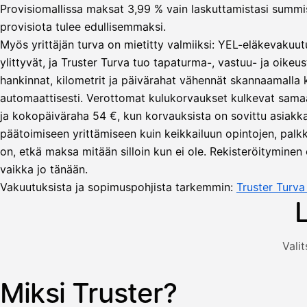
Provisiomallissa maksat 3,99 % vain laskuttamistasi summista
provisiota tulee edullisemmaksi.
Myös yrittäjän turva on mietitty valmiiksi: YEL-eläkevakuut
ylittyvät, ja Truster Turva tuo tapaturma-, vastuu- ja oikeus
hankinnat, kilometrit ja päivärahat vähennät skannaamalla
automaattisesti. Verottomat kulukorvaukset kulkevat sama
Lähetä
ja kokopäiväraha 54 €, kun korvauksista on sovittu asiakka
lasku
päätoimiseen yrittämiseen kuin keikkailuun opintojen, palkka
Laskut
Acme
Asiakas
on, etkä maksa mitään silloin kun ei ole. Rekisteröityminen 
Oy
vaikka jo tänään.
Lasku lähetetty
Uusi lasku
Kuljetuspalvelut,
Vakuutuksista ja sopimuspohjista tarkemmin:
Truster Turv
heinäkuu
1
850,00
€
ALV
Valit
471,75
25,5
€
2
%
321,75
Yhteensä
Miksi Truster?
Kuvitus: käyttäjä luo laskun Truster-sovelluksessa — asiakas
€