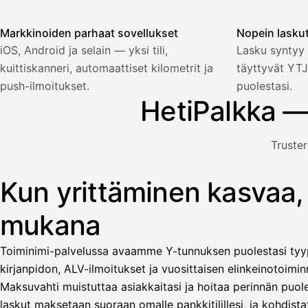
Markkinoiden parhaat sovellukset
Nopein lasku
Palkka
iOS, Android ja selain — yksi tili,
Lasku syntyy 
kuittiskanneri, automaattiset kilometrit ja
täyttyvät YTJ
Palkka maksussa
Lasku · Acme Oy
Odottaa maksua
push-ilmoitukset.
puolestasi.
HetiPalkka —
Nosta palkkaa
Truster
Bruttopalkka
Palvelumaksu
HetiPalkka 5 %
Kun yrittäminen kasvaa,
Kuvitus: käyttäjä nostaa palkan laskusta, jota asiakas ei ol
Ennakonpidätys
mukana
Tilillesi
Toiminimi-palvelussa avaamme Y-tunnuksen puolestasi tyyp
HetiPalkka
Tava
kirjanpidon, ALV-ilmoitukset ja vuosittaisen elinkeinotoiminn
Kun 
Ennen laskun maksua
Maksuvahti muistuttaa asiakkaitasi ja hoitaa perinnän puole
laskut maksetaan suoraan omalle pankkitilillesi, ja kohdistat
Vahvista