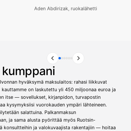
Aden Abdirizak, ruokalähetti
n kumppani
lvonnan hyväksymä maksulaitos: rahasi liikkuvat
ä kauttamme on laskutettu yli 450 miljoonaa euroa ja
 itse — sovellukset, kirjanpidon, turvapostin
astaa kysymyksiisi vuorokauden ympäri lähteineen.
säilytetään salattuina. Palkanmaksun
laan, ja sama alusta pyörittää myös Ruotsin-
 konsultteihin ja valokuvaajista rakentajiin — hoitaa