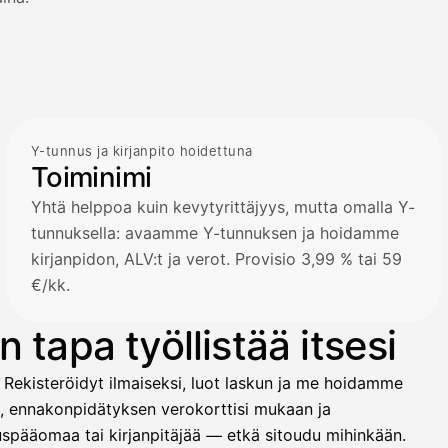
Y-tunnus ja kirjanpito hoidettuna
Toiminimi
Yhtä helppoa kuin kevytyrittäjyys, mutta omalla Y-
tunnuksella: avaamme Y-tunnuksen ja hoidamme
kirjanpidon, ALV:t ja verot. Provisio 3,99 % tai 59
€/kk.
 tapa työllistää itsesi
 Rekisteröidyt ilmaiseksi, luot laskun ja me hoidamme
t, ennakonpidätyksen verokorttisi mukaan ja
ituspääomaa tai kirjanpitäjää — etkä sitoudu mihinkään.