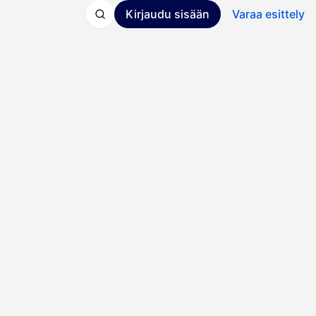
Kirjaudu sisään
Varaa esittely