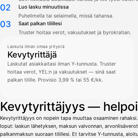
02
Luo lasku minuutissa
Puhelimella tai selaimella, missä tahansa.
03
Saat palkan tilillesi
Truster hoitaa verot, vakuutukset ja byrokratian.
Laskuta ilman omaa yritystä
Kevytyrittäjä
Laskutat asiakkaitasi ilman Y-tunnusta. Truster
hoitaa verot, YEL:n ja vakuutukset — sinä saat
palkan tilille. Provisio 3,99 % tai 55 €/kk.
Kevytyrittäjyys — helpoin
Kevytyrittäjyys on nopein tapa muuttaa osaaminen rahaksi.
loput: laskun lähetyksen, maksun valvonnan, arvonlisävero
palkanmaksun suoraan tilillesi. Et tarvitse Y-tunnusta, alo