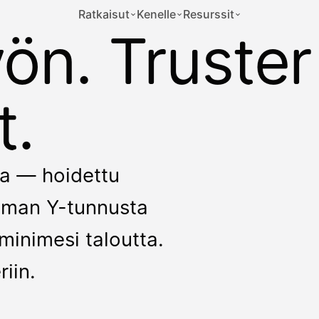
Ratkaisut
Kenelle
Resurssit
yön. Truster
t.
kka — hoidettu
 ilman Y-tunnusta
minimesi taloutta.
riin.