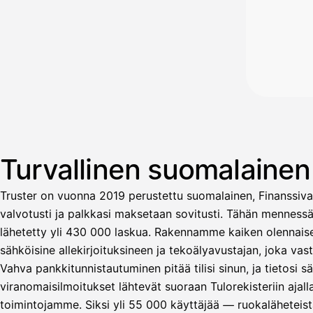
Turvallinen suomalaine
Truster on vuonna 2019 perustettu suomalainen, Finanssiva
valvotusti ja palkkasi maksetaan sovitusti. Tähän menness
lähetetty yli 430 000 laskua. Rakennamme kaiken olennaisen
sähköisine allekirjoituksineen ja tekoälyavustajan, joka v
Vahva pankkitunnistautuminen pitää tilisi sinun, ja tietosi 
Avustaja
viranomaisilmoitukset lähtevät suoraan Tulorekisteriin ajal
toimintojamme. Siksi yli 55 000 käyttäjää — ruokaläheteistä
Hei! Miten voin auttaa?