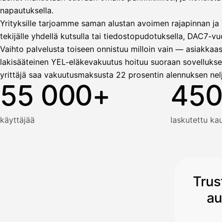
napautuksella.
Yrityksille tarjoamme saman alustan avoimen rajapinnan ja T
tekijälle yhdellä kutsulla tai tiedostopudotuksella, DAC7-vuo
Vaihto palvelusta toiseen onnistuu milloin vain — asiakkaas
lakisääteinen YEL-eläkevakuutus hoituu suoraan sovellukse
yrittäjä saa vakuutusmaksusta 22 prosentin alennuksen nel
55 000+
450
käyttäjää
laskutettu k
Trus
au