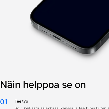
Näin helppoa se on
01
Tee työ
Sovi keikasta asiakkaasi kanssa ja tee työsi kuten a