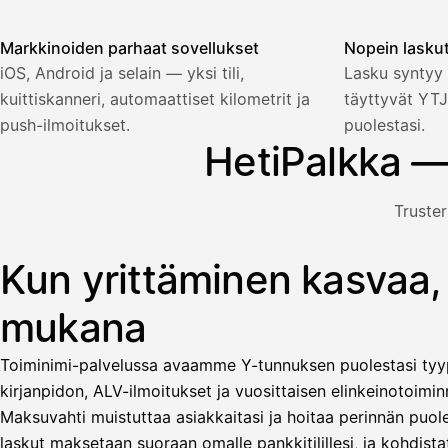
Markkinoiden parhaat sovellukset
Nopein lasku
Palkka
iOS, Android ja selain — yksi tili,
Lasku syntyy 
kuittiskanneri, automaattiset kilometrit ja
täyttyvät YTJ
Palkka maksussa
Lasku · Acme Oy
Odottaa maksua
push-ilmoitukset.
puolestasi.
HetiPalkka —
Nosta palkkaa
Truster
Bruttopalkka
Palvelumaksu
HetiPalkka 5 %
Kun yrittäminen kasvaa,
Kuvitus: käyttäjä nostaa palkan laskusta, jota asiakas ei ol
Ennakonpidätys
mukana
Tilillesi
Toiminimi-palvelussa avaamme Y-tunnuksen puolestasi tyyp
HetiPalkka
Tava
kirjanpidon, ALV-ilmoitukset ja vuosittaisen elinkeinotoiminn
Kun 
Ennen laskun maksua
Maksuvahti muistuttaa asiakkaitasi ja hoitaa perinnän puole
laskut maksetaan suoraan omalle pankkitilillesi, ja kohdistat
Vahvista