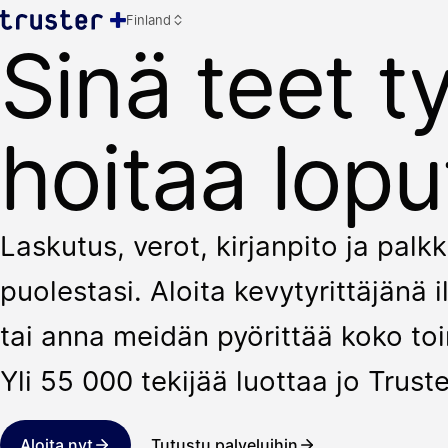
Finland
Sinä teet t
hoitaa lopu
Laskutus, verot, kirjanpito ja pal
puolestasi. Aloita kevytyrittäjänä
tai anna meidän pyörittää koko toi
Yli 55 000 tekijää luottaa jo Truste
Aloita nyt
Tutustu palveluihin