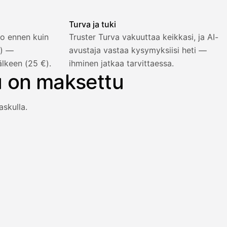
Turva ja tuki
o ennen kuin
Truster Turva vakuuttaa keikkasi, ja AI-
%) —
avustaja vastaa kysymyksiisi heti —
älkeen (25 €).
ihminen jatkaa tarvittaessa.
u on maksettu
askulla.
an heti viiden prosentin lisähinnalla.