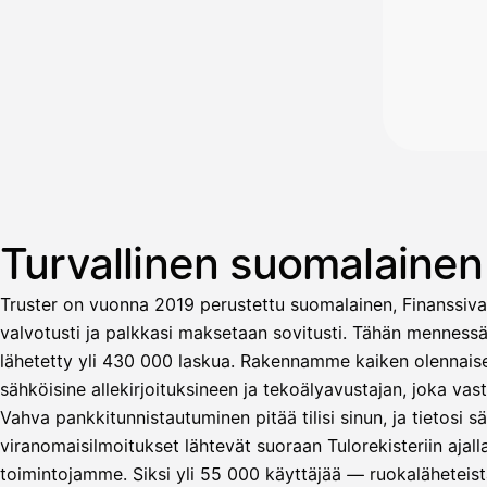
Turvallinen suomalaine
Truster on vuonna 2019 perustettu suomalainen, Finanssiva
valvotusti ja palkkasi maksetaan sovitusti. Tähän menness
lähetetty yli 430 000 laskua. Rakennamme kaiken olennaisen
sähköisine allekirjoituksineen ja tekoälyavustajan, joka v
Vahva pankkitunnistautuminen pitää tilisi sinun, ja tietosi 
Avustaja
viranomaisilmoitukset lähtevät suoraan Tulorekisteriin ajal
toimintojamme. Siksi yli 55 000 käyttäjää — ruokaläheteistä
Hei! Miten voin auttaa?