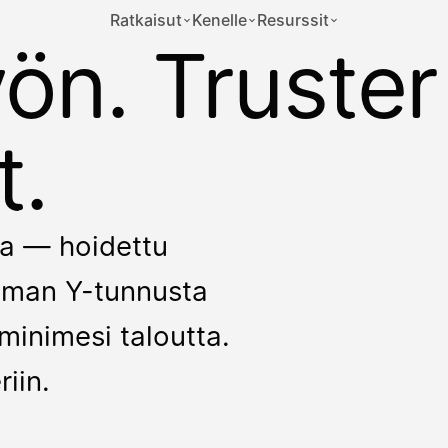
Ratkaisut
Kenelle
Resurssit
yön. Truster
t.
kka — hoidettu
 ilman Y-tunnusta
minimesi taloutta.
riin.