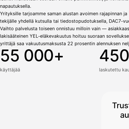
napautuksella.
Yrityksille tarjoamme saman alustan avoimen rajapinnan ja T
tekijälle yhdellä kutsulla tai tiedostopudotuksella, DAC7-vuo
Vaihto palvelusta toiseen onnistuu milloin vain — asiakkaas
lakisääteinen YEL-eläkevakuutus hoituu suoraan sovellukse
yrittäjä saa vakuutusmaksusta 22 prosentin alennuksen nel
55 000+
450
käyttäjää
laskutettu k
Trus
au