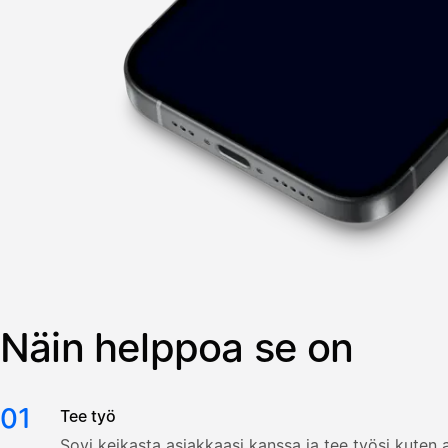
Näin helppoa se on
01
Tee työ
Sovi keikasta asiakkaasi kanssa ja tee työsi kuten a