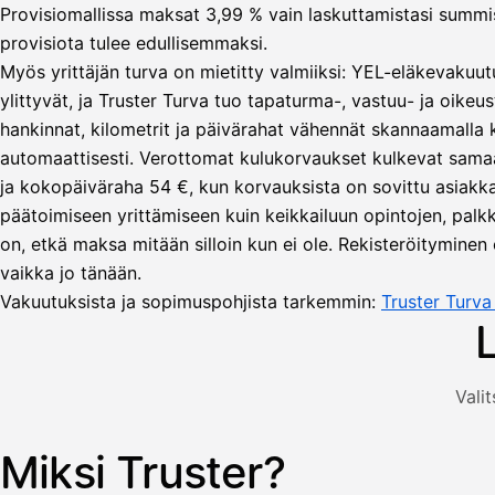
Provisiomallissa maksat 3,99 % vain laskuttamistasi summista
provisiota tulee edullisemmaksi.
Myös yrittäjän turva on mietitty valmiiksi: YEL-eläkevakuut
ylittyvät, ja Truster Turva tuo tapaturma-, vastuu- ja oikeus
hankinnat, kilometrit ja päivärahat vähennät skannaamalla
automaattisesti. Verottomat kulukorvaukset kulkevat sama
Lähetä
ja kokopäiväraha 54 €, kun korvauksista on sovittu asiakka
lasku
päätoimiseen yrittämiseen kuin keikkailuun opintojen, palkka
Laskut
Acme
Asiakas
on, etkä maksa mitään silloin kun ei ole. Rekisteröityminen 
Oy
vaikka jo tänään.
Lasku lähetetty
Uusi lasku
Kuljetuspalvelut,
Vakuutuksista ja sopimuspohjista tarkemmin:
Truster Turv
heinäkuu
1
850,00
€
ALV
Valit
471,75
25,5
€
2
%
321,75
Yhteensä
Miksi Truster?
Kuvitus: käyttäjä luo laskun Truster-sovelluksessa — asiakas
€