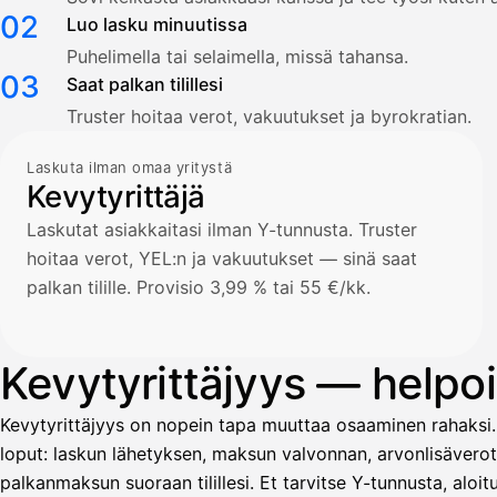
02
Luo lasku minuutissa
Puhelimella tai selaimella, missä tahansa.
03
Saat palkan tilillesi
Truster hoitaa verot, vakuutukset ja byrokratian.
Laskuta ilman omaa yritystä
Kevytyrittäjä
Laskutat asiakkaitasi ilman Y-tunnusta. Truster
hoitaa verot, YEL:n ja vakuutukset — sinä saat
palkan tilille. Provisio 3,99 % tai 55 €/kk.
Kevytyrittäjyys — helpoin
Kevytyrittäjyys on nopein tapa muuttaa osaaminen rahaksi.
loput: laskun lähetyksen, maksun valvonnan, arvonlisävero
palkanmaksun suoraan tilillesi. Et tarvitse Y-tunnusta, alo