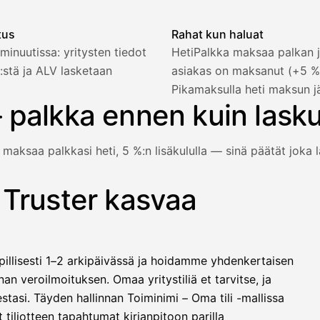
tus
Rahat kun haluat
minuutissa: yritysten tiedot
HetiPalkka maksaa palkan j
:stä ja ALV lasketaan
asiakas on maksanut (+5 
2 321,75 €
Pikamaksulla heti maksun j
 palkka ennen kuin lask
 maksaa palkkasi heti, 5 %:n lisäkululla — sinä päätät joka l
1 850,00 €
−92,50 €
−73,82 €
 Truster kasvaa
e vielä maksanut — HetiPalkka-valinnalla Truster maksaa palk
−412,00 €
1 271,68 €
illisesti 1–2 arkipäivässä ja hoidamme yhdenkertaisen
llinen nosto
an veroilmoituksen. Omaa yritystiliä et tarvitse, ja
lasku on maksettu
stasi. Täyden hallinnan Toiminimi – Oma tili -mallissa
 tiliotteen tapahtumat kirjanpitoon parilla