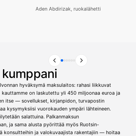
Aden Abdirizak, ruokalähetti
n kumppani
lvonnan hyväksymä maksulaitos: rahasi liikkuvat
ä kauttamme on laskutettu yli 450 miljoonaa euroa ja
 itse — sovellukset, kirjanpidon, turvapostin
astaa kysymyksiisi vuorokauden ympäri lähteineen.
säilytetään salattuina. Palkanmaksun
laan, ja sama alusta pyörittää myös Ruotsin-
 konsultteihin ja valokuvaajista rakentajiin — hoitaa