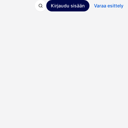
Kirjaudu sisään
Varaa esittely