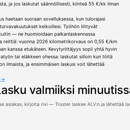
, ja jos laskutat säännöllisesti, kiinteä 55 €/kk ilman
us haetaan suoraan sovelluksessa, kun tulorajasi
turvavakuutukset keikoillesi. Työhön liittyvät
 kuitin — ne huomioidaan palkanlaskennassa
a reittiä: vuonna 2026 kilometrikorvaus on 0,55 €/km
an kanssa etukäteen. Kevytyrittäjyys sopii yhtä hyvin
työn tai eläkkeen ohessa: laskutat silloin kun töitä
on ilmaista, ja ensimmäisen laskusi voit lähettää
a →
Lasku valmiiksi minuutiss
se asiakas, kirjoita rivi — Truster laskee ALV:n ja lähettää l
 ja rivi täyttyvät, arvonlisävero lasketaan automaattisesti j