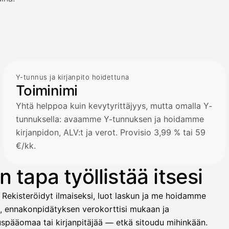
Y-tunnus ja kirjanpito hoidettuna
Toiminimi
Yhtä helppoa kuin kevytyrittäjyys, mutta omalla Y-
tunnuksella: avaamme Y-tunnuksen ja hoidamme
kirjanpidon, ALV:t ja verot. Provisio 3,99 % tai 59
€/kk.
 tapa työllistää itsesi
 Rekisteröidyt ilmaiseksi, luot laskun ja me hoidamme
t, ennakonpidätyksen verokorttisi mukaan ja
ituspääomaa tai kirjanpitäjää — etkä sitoudu mihinkään.