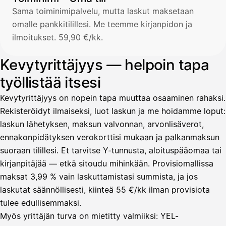
Sama toiminimipalvelu, mutta laskut maksetaan
omalle pankkitilillesi. Me teemme kirjanpidon ja
ilmoitukset. 59,90 €/kk.
Kevytyrittäjyys — helpoin tapa
työllistää itsesi
Kevytyrittäjyys on nopein tapa muuttaa osaaminen rahaksi.
Rekisteröidyt ilmaiseksi, luot laskun ja me hoidamme loput:
laskun lähetyksen, maksun valvonnan, arvonlisäverot,
ennakonpidätyksen verokorttisi mukaan ja palkanmaksun
suoraan tilillesi. Et tarvitse Y-tunnusta, aloituspääomaa tai
kirjanpitäjää — etkä sitoudu mihinkään. Provisiomallissa
maksat 3,99 % vain laskuttamistasi summista, ja jos
laskutat säännöllisesti, kiinteä 55 €/kk ilman provisiota
tulee edullisemmaksi.
Myös yrittäjän turva on mietitty valmiiksi: YEL-