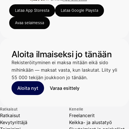
Arvosana 4,62 / 5 App Storessa, 247 arviota.
Lataa App Storesta
Lataa Google Playsta
Avaa selaimessa
Aloita ilmaiseksi jo tänään
Rekisteröityminen ei maksa mitään eikä sido
mihinkään — maksat vasta, kun laskutat. Liity yli
55 000 tekijän joukkoon jo tänään.
Aloita nyt
Varaa esittely
Ratkaisut
Kenelle
Ratkaisut
Freelancerit
Kevytyrittäjä
Keikka- ja alustatyö