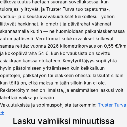
eläkevakuutus haetaan suoraan sovelluksessa, kun
tulorajasi ylittyvät, ja Truster Turva tuo tapaturma-,
vastuu- ja oikeusturvavakuutukset keikoillesi. Työhön
liittyvät hankinnat, kilometrit ja päivärahat vähennät
skannaamalla kuitin — ne huomioidaan palkanlaskennassa
automaattisesti. Verottomat kulukorvaukset kulkevat
samaa reittiä: vuonna 2026 kilometrikorvaus on 0,55 €/km
ja kokopäiväraha 54 €, kun korvauksista on sovittu
asiakkaan kanssa etukäteen. Kevytyrittäjyys sopii yhtä
hyvin päätoimiseen yrittämiseen kuin keikkailuun
opintojen, palkkatyön tai eläkkeen ohessa: laskutat silloin
kun töitä on, etkä maksa mitään silloin kun ei ole.
Lähetä
Rekisteröityminen on ilmaista, ja ensimmäisen laskusi voit
lasku
lähettää vaikka jo tänään.
Laskut
Acme
Asiakas
Oy
Vakuutuksista ja sopimuspohjista tarkemmin:
Truster Turva
Lasku lähetetty
Uusi lasku
→
Kuljetuspalvelut,
heinäkuu
Lasku valmiiksi minuutissa
1