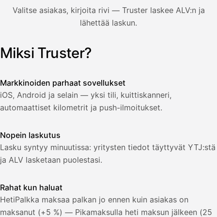
850,00
Valitse asiakas, kirjoita rivi — Truster laskee ALV:n ja
€
ALV
lähettää laskun.
471,75
25,5
€
2
%
321,75
Yhteensä
Miksi Truster?
Kuvitus: käyttäjä luo laskun Truster-sovelluksessa — asiakas
€
Markkinoiden parhaat sovellukset
iOS, Android ja selain — yksi tili, kuittiskanneri,
automaattiset kilometrit ja push-ilmoitukset.
Nopein laskutus
Lasku syntyy minuutissa: yritysten tiedot täyttyvät YTJ:stä
ja ALV lasketaan puolestasi.
Rahat kun haluat
HetiPalkka maksaa palkan jo ennen kuin asiakas on
maksanut (+5 %) — Pikamaksulla heti maksun jälkeen (25