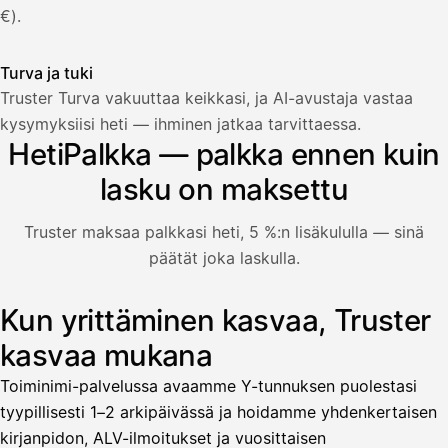
€).
Turva ja tuki
Truster Turva vakuuttaa keikkasi, ja AI-avustaja vastaa
Palkka
kysymyksiisi heti — ihminen jatkaa tarvittaessa.
HetiPalkka — palkka ennen kuin
Palkka maksussa
Lasku · Acme Oy
Odottaa maksua
lasku on maksettu
Nosta palkkaa
Truster maksaa palkkasi heti, 5 %:n lisäkululla — sinä
päätät joka laskulla.
Bruttopalkka
Palvelumaksu
HetiPalkka 5 %
Kun yrittäminen kasvaa, Truster
Kuvitus: käyttäjä nostaa palkan laskusta, jota asiakas ei ol
Ennakonpidätys
kasvaa mukana
Tilillesi
Toiminimi-palvelussa avaamme Y-tunnuksen puolestasi
tyypillisesti 1–2 arkipäivässä ja hoidamme yhdenkertaisen
HetiPalkka
Tava
kirjanpidon, ALV-ilmoitukset ja vuosittaisen
Kun 
Ennen laskun maksua