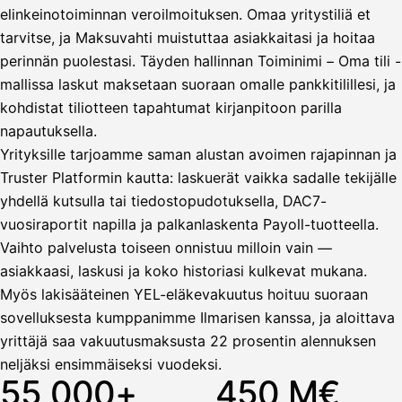
elinkeinotoiminnan veroilmoituksen. Omaa yritystiliä et
tarvitse, ja Maksuvahti muistuttaa asiakkaitasi ja hoitaa
Vahvista
perinnän puolestasi. Täyden hallinnan Toiminimi – Oma tili -
mallissa laskut maksetaan suoraan omalle pankkitilillesi, ja
kohdistat tiliotteen tapahtumat kirjanpitoon parilla
napautuksella.
Yrityksille tarjoamme saman alustan avoimen rajapinnan ja
Truster Platformin kautta: laskuerät vaikka sadalle tekijälle
yhdellä kutsulla tai tiedostopudotuksella, DAC7-
vuosiraportit napilla ja palkanlaskenta Payoll-tuotteella.
Vaihto palvelusta toiseen onnistuu milloin vain —
asiakkaasi, laskusi ja koko historiasi kulkevat mukana.
Myös lakisääteinen YEL-eläkevakuutus hoituu suoraan
sovelluksesta kumppanimme Ilmarisen kanssa, ja aloittava
yrittäjä saa vakuutusmaksusta 22 prosentin alennuksen
neljäksi ensimmäiseksi vuodeksi.
55 000+
450 M€