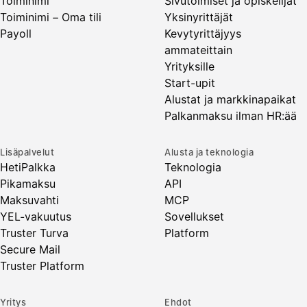
Toiminimi
Sivutoimiset ja opiskelijat
Toiminimi – Oma tili
Yksinyrittäjät
Payoll
Kevytyrittäjyys
ammateittain
Yrityksille
Start-upit
Alustat ja markkinapaikat
Palkanmaksu ilman HR:ää
Lisäpalvelut
Alusta ja teknologia
HetiPalkka
Teknologia
Pikamaksu
API
Maksuvahti
MCP
YEL-vakuutus
Sovellukset
Truster Turva
Platform
Secure Mail
Truster Platform
Yritys
Ehdot