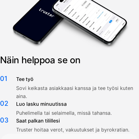
Näin helppoa se on
01
Tee työ
Sovi keikasta asiakkaasi kanssa ja tee työsi kuten
aina.
02
Luo lasku minuutissa
Puhelimella tai selaimella, missä tahansa.
03
Saat palkan tilillesi
Truster hoitaa verot, vakuutukset ja byrokratian.