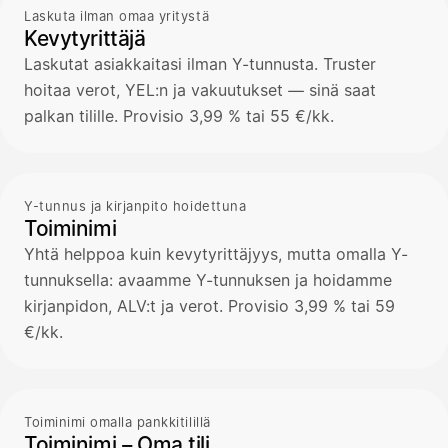
Laskuta ilman omaa yritystä
Kevytyrittäjä
Laskutat asiakkaitasi ilman Y-tunnusta. Truster
hoitaa verot, YEL:n ja vakuutukset — sinä saat
palkan tilille. Provisio 3,99 % tai 55 €/kk.
Y-tunnus ja kirjanpito hoidettuna
Toiminimi
Yhtä helppoa kuin kevytyrittäjyys, mutta omalla Y-
tunnuksella: avaamme Y-tunnuksen ja hoidamme
kirjanpidon, ALV:t ja verot. Provisio 3,99 % tai 59
€/kk.
Toiminimi omalla pankkitilillä
Toiminimi – Oma tili