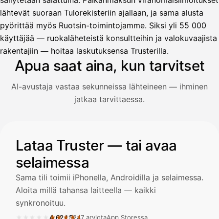
säilytetään salattuina. Palkanmaksun viranomaisilmoitukset
lähtevät suoraan Tulorekisteriin ajallaan, ja sama alusta
pyörittää myös Ruotsin-toimintojamme. Siksi yli 55 000
Avustaja
käyttäjää — ruokaläheteistä konsultteihin ja valokuvaajista
Hei! Miten voin auttaa?
rakentajiin — hoitaa laskutuksensa Trusterilla.
Apua saat aina, kun tarvitset
AI-avustaja vastaa sekunneissa lähteineen — ihminen
Avaa Kuitit-välilehti ja valitse Skanna
jatkaa tarvittaessa.
Truster lukee summan ja ALV
automaattisesti — tarkista tiedot ja
Kuvitus: käyttäjä kysyy AI-avustajalta kuitin lisäämisestä j
Lataa Truster — tai avaa
selaimessa
Kuittien lisääminen
LÄHTEET
Sama tili toimii iPhonella, Androidilla ja selaimessa.
Aloita millä tahansa laitteella — kaikki
synkronoituu.
Kirjoita viesti…
★★★★★
★★★★★
4,62
/
5
247 arviota
App Storessa