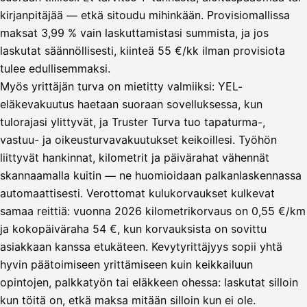
kirjanpitäjää — etkä sitoudu mihinkään. Provisiomallissa
maksat 3,99 % vain laskuttamistasi summista, ja jos
laskutat säännöllisesti, kiinteä 55 €/kk ilman provisiota
tulee edullisemmaksi.
Myös yrittäjän turva on mietitty valmiiksi: YEL-
eläkevakuutus haetaan suoraan sovelluksessa, kun
tulorajasi ylittyvät, ja Truster Turva tuo tapaturma-,
vastuu- ja oikeusturvavakuutukset keikoillesi. Työhön
liittyvät hankinnat, kilometrit ja päivärahat vähennät
skannaamalla kuitin — ne huomioidaan palkanlaskennassa
automaattisesti. Verottomat kulukorvaukset kulkevat
samaa reittiä: vuonna 2026 kilometrikorvaus on 0,55 €/km
ja kokopäiväraha 54 €, kun korvauksista on sovittu
asiakkaan kanssa etukäteen. Kevytyrittäjyys sopii yhtä
hyvin päätoimiseen yrittämiseen kuin keikkailuun
opintojen, palkkatyön tai eläkkeen ohessa: laskutat silloin
kun töitä on, etkä maksa mitään silloin kun ei ole.