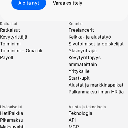
Aloita nyt
Varaa esittely
Ratkaisut
Kenelle
Ratkaisut
Freelancerit
Kevytyrittäjä
Keikka- ja alustatyö
Toiminimi
Sivutoimiset ja opiskelijat
Toiminimi – Oma tili
Yksinyrittäjät
Payoll
Kevytyrittäjyys
ammateittain
Yrityksille
Start-upit
Alustat ja markkinapaikat
Palkanmaksu ilman HR:ää
Lisäpalvelut
Alusta ja teknologia
HetiPalkka
Teknologia
Pikamaksu
API
Maksuvahti
MCP