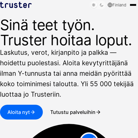
Finland
Sinä teet työn.
Ratkaisut
Kenelle
Truster hoitaa loput.
Resurssit
Kirjaudu sisään
Varaa esittely
Laskutus, verot, kirjanpito ja palkka —
hoidettu puolestasi. Aloita kevytyrittäjänä
ilman Y-tunnusta tai anna meidän pyörittää
koko toiminimesi taloutta. Yli 55 000 tekijää
luottaa jo Trusteriin.
Aloita nyt
Tutustu palveluihin