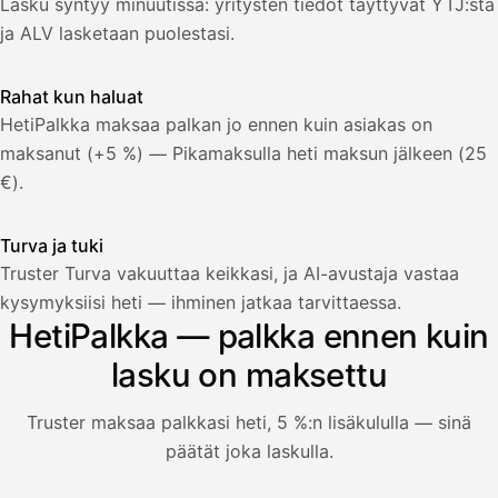
Lasku syntyy minuutissa: yritysten tiedot täyttyvät YTJ:stä
25,5
€
2
%
ja ALV lasketaan puolestasi.
321,75
Yhteensä
€
Rahat kun haluat
HetiPalkka maksaa palkan jo ennen kuin asiakas on
maksanut (+5 %) — Pikamaksulla heti maksun jälkeen (25
€).
Turva ja tuki
Truster Turva vakuuttaa keikkasi, ja AI-avustaja vastaa
kysymyksiisi heti — ihminen jatkaa tarvittaessa.
HetiPalkka — palkka ennen kuin
lasku on maksettu
Truster maksaa palkkasi heti, 5 %:n lisäkululla — sinä
päätät joka laskulla.