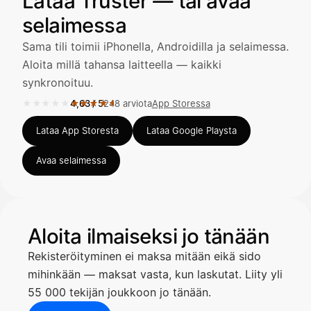
Lataa Truster — tai avaa
Avustaja
selaimessa
Hei! Miten voin auttaa?
Sama tili toimii iPhonella, Androidilla ja selaimessa.
Aloita millä tahansa laitteella — kaikki
synkronoituu.
★★★★★
★★★★★
4,63
/
5
248 arviota
App Storessa
Avaa Kuitit-välilehti ja valitse Skanna
Arvosana 4,63 / 5 App Storessa, 248 arviota.
Truster lukee summan ja ALV
Lataa App Storesta
Lataa Google Playsta
automaattisesti — tarkista tiedot ja
Avaa selaimessa
Kuittien lisääminen
LÄHTEET
Aloita ilmaiseksi jo tänään
Rekisteröityminen ei maksa mitään eikä sido
Kirjoita viesti…
mihinkään — maksat vasta, kun laskutat. Liity yli
55 000 tekijän joukkoon jo tänään.