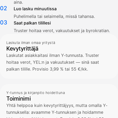
aina.
02
Luo lasku minuutissa
Puhelimella tai selaimella, missä tahansa.
03
Saat palkan tilillesi
Truster hoitaa verot, vakuutukset ja byrokratian.
Laskuta ilman omaa yritystä
Kevytyrittäjä
Laskutat asiakkaitasi ilman Y-tunnusta. Truster
hoitaa verot, YEL:n ja vakuutukset — sinä saat
palkan tilille. Provisio 3,99 % tai 55 €/kk.
Y-tunnus ja kirjanpito hoidettuna
Toiminimi
Yhtä helppoa kuin kevytyrittäjyys, mutta omalla Y-
tunnuksella: avaamme Y-tunnuksen ja hoidamme