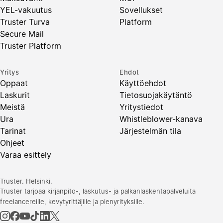
YEL-vakuutus
Sovellukset
Truster Turva
Platform
Secure Mail
Truster Platform
Yritys
Ehdot
Oppaat
Käyttöehdot
Laskurit
Tietosuojakäytäntö
Meistä
Yritystiedot
Ura
Whistleblower-kanava
Tarinat
Järjestelmän tila
Ohjeet
Varaa esittely
Truster. Helsinki.
Truster tarjoaa kirjanpito-, laskutus- ja palkanlaskentapalveluita
freelancereille, kevytyrittäjille ja pienyrityksille.