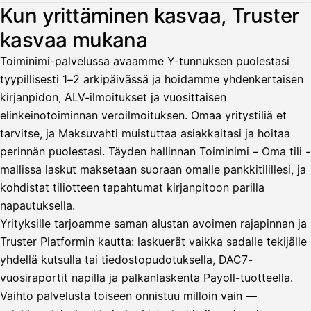
Kuvitus: käyttäjä nostaa palkan laskusta, jota asiakas ei ol
Kun yrittäminen kasvaa, Truster
kasvaa mukana
Palkka
Toiminimi-palvelussa avaamme Y-tunnuksen puolestasi
Palkka maksussa
Lasku · Acme Oy
tyypillisesti 1–2 arkipäivässä ja hoidamme yhdenkertaisen
Odottaa maksua
kirjanpidon, ALV-ilmoitukset ja vuosittaisen
elinkeinotoiminnan veroilmoituksen. Omaa yritystiliä et
Nosta palkkaa
tarvitse, ja Maksuvahti muistuttaa asiakkaitasi ja hoitaa
perinnän puolestasi. Täyden hallinnan Toiminimi – Oma tili -
Bruttopalkka
mallissa laskut maksetaan suoraan omalle pankkitilillesi, ja
Palvelumaksu
HetiPalkka 5 %
kohdistat tiliotteen tapahtumat kirjanpitoon parilla
Ennakonpidätys
napautuksella.
Yrityksille tarjoamme saman alustan avoimen rajapinnan ja
Tilillesi
Truster Platformin kautta: laskuerät vaikka sadalle tekijälle
yhdellä kutsulla tai tiedostopudotuksella, DAC7-
HetiPalkka
Tav
Kun 
Ennen laskun maksua
vuosiraportit napilla ja palkanlaskenta Payoll-tuotteella.
Vaihto palvelusta toiseen onnistuu milloin vain —
Vahvista