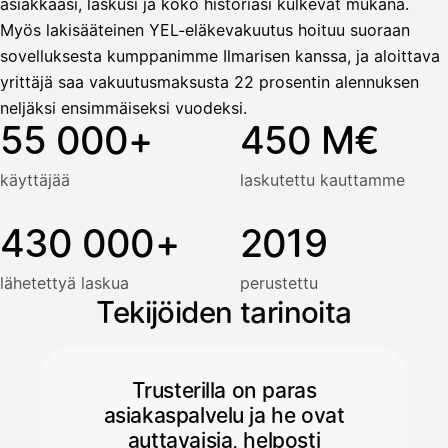
asiakkaasi, laskusi ja koko historiasi kulkevat mukana.
Myös lakisääteinen YEL-eläkevakuutus hoituu suoraan
sovelluksesta kumppanimme Ilmarisen kanssa, ja aloittava
yrittäjä saa vakuutusmaksusta 22 prosentin alennuksen
neljäksi ensimmäiseksi vuodeksi.
55 000+
450 M€
käyttäjää
laskutettu kauttamme
430 000+
2019
lähetettyä laskua
perustettu
Tekijöiden tarinoita
Trusterilla on paras
asiakaspalvelu ja he ovat
auttavaisia, helposti