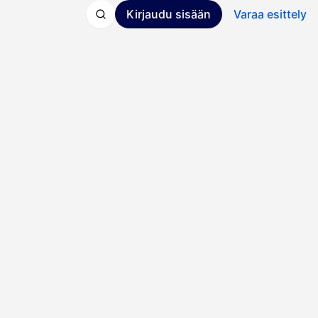
Kirjaudu sisään
Varaa esittely