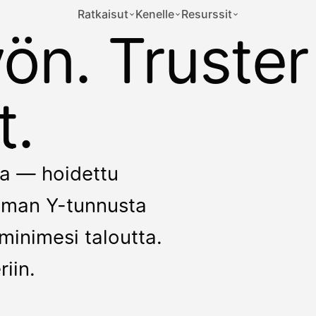
Ratkaisut
Kenelle
Resurssit
yön. Truster
t.
kka — hoidettu
 ilman Y-tunnusta
minimesi taloutta.
riin.