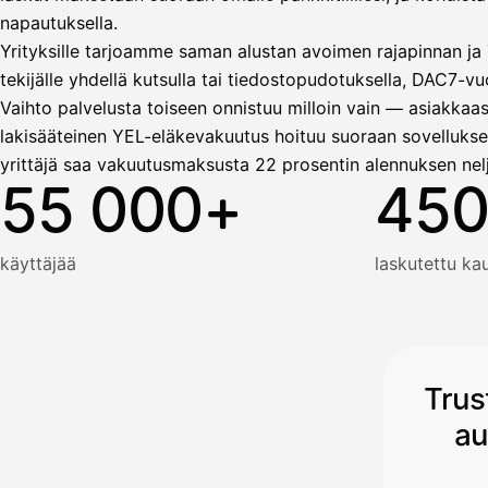
napautuksella.
Yrityksille tarjoamme saman alustan avoimen rajapinnan ja T
tekijälle yhdellä kutsulla tai tiedostopudotuksella, DAC7-vuo
Vaihto palvelusta toiseen onnistuu milloin vain — asiakkaas
lakisääteinen YEL-eläkevakuutus hoituu suoraan sovellukse
yrittäjä saa vakuutusmaksusta 22 prosentin alennuksen nel
55 000+
450
käyttäjää
laskutettu k
Trus
au