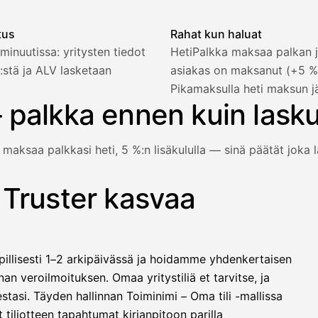
tus
Rahat kun haluat
minuutissa: yritysten tiedot
HetiPalkka maksaa palkan j
:stä ja ALV lasketaan
asiakas on maksanut (+5 
2 321,75 €
Pikamaksulla heti maksun j
 palkka ennen kuin lask
 maksaa palkkasi heti, 5 %:n lisäkululla — sinä päätät joka l
1 850,00 €
−92,50 €
−73,82 €
 Truster kasvaa
e vielä maksanut — HetiPalkka-valinnalla Truster maksaa palk
−412,00 €
1 271,68 €
illisesti 1–2 arkipäivässä ja hoidamme yhdenkertaisen
llinen nosto
an veroilmoituksen. Omaa yritystiliä et tarvitse, ja
lasku on maksettu
stasi. Täyden hallinnan Toiminimi – Oma tili -mallissa
 tiliotteen tapahtumat kirjanpitoon parilla