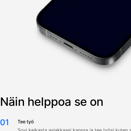
Näin helppoa se on
01
Tee työ
Sovi keikasta asiakkaasi kanssa ja tee työsi kuten a