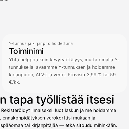
Y-tunnus ja kirjanpito hoidettuna
Toiminimi
Yhtä helppoa kuin kevytyrittäjyys, mutta omalla Y-
tunnuksella: avaamme Y-tunnuksen ja hoidamme
kirjanpidon, ALV:t ja verot. Provisio 3,99 % tai 59
€/kk.
 tapa työllistää itsesi
 Rekisteröidyt ilmaiseksi, luot laskun ja me hoidamme
t, ennakonpidätyksen verokorttisi mukaan ja
ituspääomaa tai kirjanpitäjää — etkä sitoudu mihinkään.