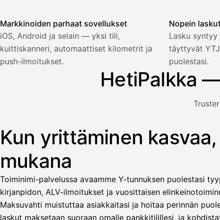
Markkinoiden parhaat sovellukset
Nopein lasku
Palkka
iOS, Android ja selain — yksi tili,
Lasku syntyy 
kuittiskanneri, automaattiset kilometrit ja
täyttyvät YTJ
Palkka maksussa
Lasku · Acme Oy
Odottaa maksua
push-ilmoitukset.
puolestasi.
HetiPalkka —
Nosta palkkaa
Truster
Bruttopalkka
Palvelumaksu
HetiPalkka 5 %
Kun yrittäminen kasvaa,
Kuvitus: käyttäjä nostaa palkan laskusta, jota asiakas ei ol
Ennakonpidätys
mukana
Tilillesi
Toiminimi-palvelussa avaamme Y-tunnuksen puolestasi tyyp
HetiPalkka
Tava
kirjanpidon, ALV-ilmoitukset ja vuosittaisen elinkeinotoiminn
Kun 
Ennen laskun maksua
Maksuvahti muistuttaa asiakkaitasi ja hoitaa perinnän puole
laskut maksetaan suoraan omalle pankkitilillesi, ja kohdistat
Vahvista