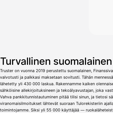
Turvallinen suomalaine
Truster on vuonna 2019 perustettu suomalainen, Finanssiva
valvotusti ja palkkasi maksetaan sovitusti. Tähän menness
lähetetty yli 430 000 laskua. Rakennamme kaiken olennaisen
sähköisine allekirjoituksineen ja tekoälyavustajan, joka v
Vahva pankkitunnistautuminen pitää tilisi sinun, ja tietosi 
Avustaja
viranomaisilmoitukset lähtevät suoraan Tulorekisteriin ajal
toimintojamme. Siksi yli 55 000 käyttäjää — ruokaläheteistä
Hei! Miten voin auttaa?