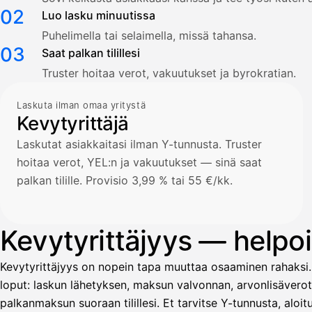
02
Luo lasku minuutissa
Puhelimella tai selaimella, missä tahansa.
03
Saat palkan tilillesi
Truster hoitaa verot, vakuutukset ja byrokratian.
Laskuta ilman omaa yritystä
Kevytyrittäjä
Laskutat asiakkaitasi ilman Y-tunnusta. Truster
hoitaa verot, YEL:n ja vakuutukset — sinä saat
palkan tilille. Provisio 3,99 % tai 55 €/kk.
Kevytyrittäjyys — helpoin
Kevytyrittäjyys on nopein tapa muuttaa osaaminen rahaksi.
loput: laskun lähetyksen, maksun valvonnan, arvonlisävero
palkanmaksun suoraan tilillesi. Et tarvitse Y-tunnusta, alo