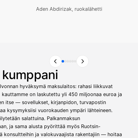
Aden Abdirizak, ruokalähetti
n kumppani
lvonnan hyväksymä maksulaitos: rahasi liikkuvat
ä kauttamme on laskutettu yli 450 miljoonaa euroa ja
 itse — sovellukset, kirjanpidon, turvapostin
astaa kysymyksiisi vuorokauden ympäri lähteineen.
säilytetään salattuina. Palkanmaksun
laan, ja sama alusta pyörittää myös Ruotsin-
 konsultteihin ja valokuvaajista rakentajiin — hoitaa