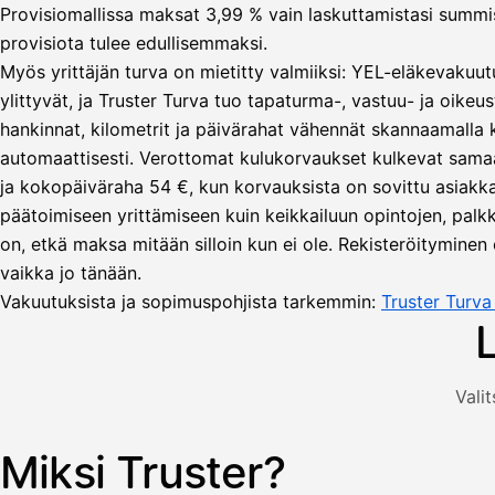
Provisiomallissa maksat 3,99 % vain laskuttamistasi summista
provisiota tulee edullisemmaksi.
Myös yrittäjän turva on mietitty valmiiksi: YEL-eläkevakuut
ylittyvät, ja Truster Turva tuo tapaturma-, vastuu- ja oikeus
hankinnat, kilometrit ja päivärahat vähennät skannaamalla
automaattisesti. Verottomat kulukorvaukset kulkevat sama
Lähetä
ja kokopäiväraha 54 €, kun korvauksista on sovittu asiakka
lasku
päätoimiseen yrittämiseen kuin keikkailuun opintojen, palkka
Laskut
Acme
Asiakas
on, etkä maksa mitään silloin kun ei ole. Rekisteröityminen 
Oy
vaikka jo tänään.
Lasku lähetetty
Uusi lasku
Kuljetuspalvelut,
Vakuutuksista ja sopimuspohjista tarkemmin:
Truster Turv
heinäkuu
1
850,00
€
ALV
Valit
471,75
25,5
€
2
%
321,75
Yhteensä
Miksi Truster?
Kuvitus: käyttäjä luo laskun Truster-sovelluksessa — asiakas
€