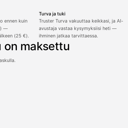
Turva ja tuki
o ennen kuin
Truster Turva vakuuttaa keikkasi, ja AI-
%) —
avustaja vastaa kysymyksiisi heti —
älkeen (25 €).
ihminen jatkaa tarvittaessa.
u on maksettu
askulla.
an heti viiden prosentin lisähinnalla.