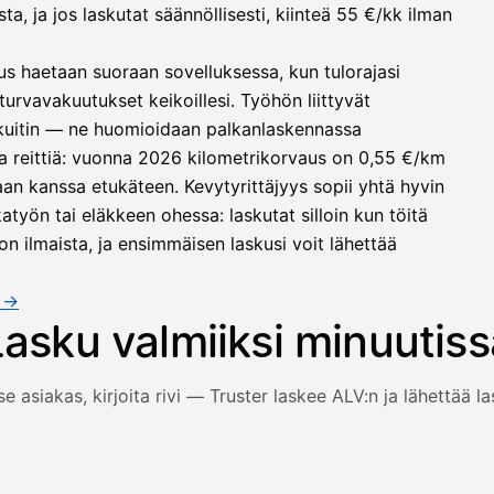
, ja jos laskutat säännöllisesti, kiinteä 55 €/kk ilman
us haetaan suoraan sovelluksessa, kun tulorajasi
turvavakuutukset keikoillesi. Työhön liittyvät
 kuitin — ne huomioidaan palkanlaskennassa
a reittiä: vuonna 2026 kilometrikorvaus on 0,55 €/km
an kanssa etukäteen. Kevytyrittäjyys sopii yhtä hyvin
työn tai eläkkeen ohessa: laskutat silloin kun töitä
on ilmaista, ja ensimmäisen laskusi voit lähettää
a →
Lasku valmiiksi minuutiss
se asiakas, kirjoita rivi — Truster laskee ALV:n ja lähettää l
 ja rivi täyttyvät, arvonlisävero lasketaan automaattisesti j