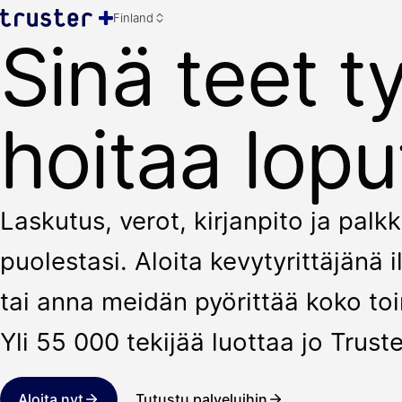
Finland
Sinä teet t
hoitaa lopu
Laskutus, verot, kirjanpito ja pal
puolestasi. Aloita kevytyrittäjänä
tai anna meidän pyörittää koko toi
Yli 55 000 tekijää luottaa jo Truste
Aloita nyt
Tutustu palveluihin