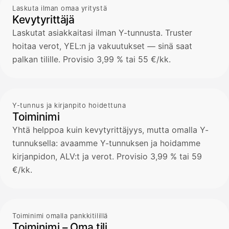
Laskuta ilman omaa yritystä
Kevytyrittäjä
Laskutat asiakkaitasi ilman Y-tunnusta. Truster
hoitaa verot, YEL:n ja vakuutukset — sinä saat
palkan tilille. Provisio 3,99 % tai 55 €/kk.
Y-tunnus ja kirjanpito hoidettuna
Toiminimi
Yhtä helppoa kuin kevytyrittäjyys, mutta omalla Y-
tunnuksella: avaamme Y-tunnuksen ja hoidamme
kirjanpidon, ALV:t ja verot. Provisio 3,99 % tai 59
€/kk.
Toiminimi omalla pankkitilillä
Toiminimi – Oma tili