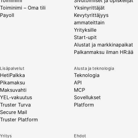
Toiminimi
Sivutoimiset ja opiskelijat
Toiminimi – Oma tili
Yksinyrittäjät
Payoll
Kevytyrittäjyys
ammateittain
Yrityksille
Start-upit
Alustat ja markkinapaikat
Palkanmaksu ilman HR:ää
Lisäpalvelut
Alusta ja teknologia
HetiPalkka
Teknologia
Pikamaksu
API
Maksuvahti
MCP
YEL-vakuutus
Sovellukset
Truster Turva
Platform
Secure Mail
Truster Platform
Yritys
Ehdot