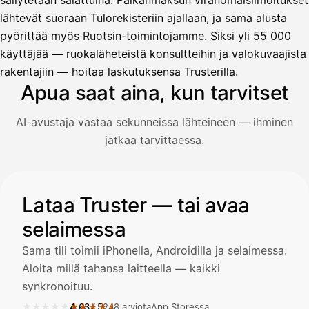
säilytetään salattuina. Palkanmaksun viranomaisilmoitukset
lähtevät suoraan Tulorekisteriin ajallaan, ja sama alusta
pyörittää myös Ruotsin-toimintojamme. Siksi yli 55 000
Avustaja
käyttäjää — ruokaläheteistä konsultteihin ja valokuvaajista
Hei! Miten voin auttaa?
rakentajiin — hoitaa laskutuksensa Trusterilla.
Apua saat aina, kun tarvitset
AI-avustaja vastaa sekunneissa lähteineen — ihminen
Avaa Kuitit-välilehti ja valitse Skanna
jatkaa tarvittaessa.
Truster lukee summan ja ALV
automaattisesti — tarkista tiedot ja
Kuvitus: käyttäjä kysyy AI-avustajalta kuitin lisäämisestä j
Lataa Truster — tai avaa
selaimessa
Kuittien lisääminen
LÄHTEET
Sama tili toimii iPhonella, Androidilla ja selaimessa.
Aloita millä tahansa laitteella — kaikki
synkronoituu.
Kirjoita viesti…
★★★★★
★★★★★
4,63
/
5
248 arviota
App Storessa