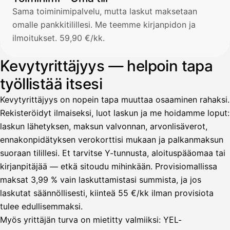
Sama toiminimipalvelu, mutta laskut maksetaan
omalle pankkitilillesi. Me teemme kirjanpidon ja
ilmoitukset. 59,90 €/kk.
Kevytyrittäjyys — helpoin tapa
työllistää itsesi
Kevytyrittäjyys on nopein tapa muuttaa osaaminen rahaksi.
Rekisteröidyt ilmaiseksi, luot laskun ja me hoidamme loput:
laskun lähetyksen, maksun valvonnan, arvonlisäverot,
ennakonpidätyksen verokorttisi mukaan ja palkanmaksun
suoraan tilillesi. Et tarvitse Y-tunnusta, aloituspääomaa tai
kirjanpitäjää — etkä sitoudu mihinkään. Provisiomallissa
maksat 3,99 % vain laskuttamistasi summista, ja jos
laskutat säännöllisesti, kiinteä 55 €/kk ilman provisiota
tulee edullisemmaksi.
Myös yrittäjän turva on mietitty valmiiksi: YEL-