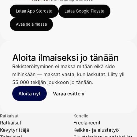
Arvosana 4,63 / 5 App Storessa, 248 arviota.
Lataa App Storesta
Lataa Google Playsta
Avaa selaimessa
Aloita ilmaiseksi jo tänään
Rekisteröityminen ei maksa mitään eikä sido
mihinkään — maksat vasta, kun laskutat. Liity yli
55 000 tekijän joukkoon jo tänään.
Aloita nyt
Varaa esittely
Ratkaisut
Kenelle
Ratkaisut
Freelancerit
Kevytyrittäjä
Keikka- ja alustatyö