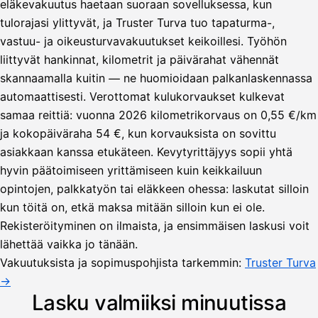
eläkevakuutus haetaan suoraan sovelluksessa, kun
tulorajasi ylittyvät, ja Truster Turva tuo tapaturma-,
vastuu- ja oikeusturvavakuutukset keikoillesi. Työhön
liittyvät hankinnat, kilometrit ja päivärahat vähennät
skannaamalla kuitin — ne huomioidaan palkanlaskennassa
automaattisesti. Verottomat kulukorvaukset kulkevat
samaa reittiä: vuonna 2026 kilometrikorvaus on 0,55 €/km
ja kokopäiväraha 54 €, kun korvauksista on sovittu
asiakkaan kanssa etukäteen. Kevytyrittäjyys sopii yhtä
hyvin päätoimiseen yrittämiseen kuin keikkailuun
opintojen, palkkatyön tai eläkkeen ohessa: laskutat silloin
kun töitä on, etkä maksa mitään silloin kun ei ole.
Lähetä
Rekisteröityminen on ilmaista, ja ensimmäisen laskusi voit
lasku
lähettää vaikka jo tänään.
Laskut
Acme
Asiakas
Oy
Vakuutuksista ja sopimuspohjista tarkemmin:
Truster Turva
Lasku lähetetty
Uusi lasku
→
Kuljetuspalvelut,
heinäkuu
Lasku valmiiksi minuutissa
1