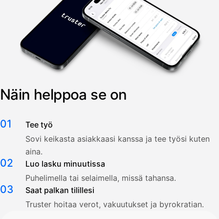
Näin helppoa se on
01
Tee työ
Sovi keikasta asiakkaasi kanssa ja tee työsi kuten
aina.
02
Luo lasku minuutissa
Puhelimella tai selaimella, missä tahansa.
03
Saat palkan tilillesi
Truster hoitaa verot, vakuutukset ja byrokratian.