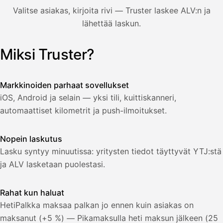
850,00
Valitse asiakas, kirjoita rivi — Truster laskee ALV:n ja
€
ALV
lähettää laskun.
471,75
25,5
€
2
%
321,75
Yhteensä
Miksi Truster?
Kuvitus: käyttäjä luo laskun Truster-sovelluksessa — asiakas
€
Markkinoiden parhaat sovellukset
iOS, Android ja selain — yksi tili, kuittiskanneri,
automaattiset kilometrit ja push-ilmoitukset.
Nopein laskutus
Lasku syntyy minuutissa: yritysten tiedot täyttyvät YTJ:stä
ja ALV lasketaan puolestasi.
Rahat kun haluat
HetiPalkka maksaa palkan jo ennen kuin asiakas on
maksanut (+5 %) — Pikamaksulla heti maksun jälkeen (25