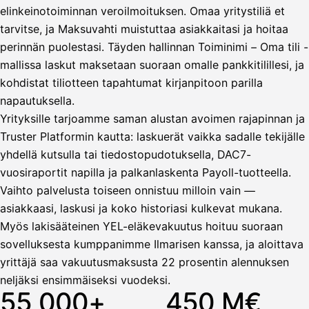
elinkeinotoiminnan veroilmoituksen. Omaa yritystiliä et
tarvitse, ja Maksuvahti muistuttaa asiakkaitasi ja hoitaa
Vahvista
perinnän puolestasi. Täyden hallinnan Toiminimi – Oma tili -
mallissa laskut maksetaan suoraan omalle pankkitilillesi, ja
kohdistat tiliotteen tapahtumat kirjanpitoon parilla
napautuksella.
Yrityksille tarjoamme saman alustan avoimen rajapinnan ja
Truster Platformin kautta: laskuerät vaikka sadalle tekijälle
yhdellä kutsulla tai tiedostopudotuksella, DAC7-
vuosiraportit napilla ja palkanlaskenta Payoll-tuotteella.
Vaihto palvelusta toiseen onnistuu milloin vain —
asiakkaasi, laskusi ja koko historiasi kulkevat mukana.
Myös lakisääteinen YEL-eläkevakuutus hoituu suoraan
sovelluksesta kumppanimme Ilmarisen kanssa, ja aloittava
yrittäjä saa vakuutusmaksusta 22 prosentin alennuksen
neljäksi ensimmäiseksi vuodeksi.
55 000+
450 M€