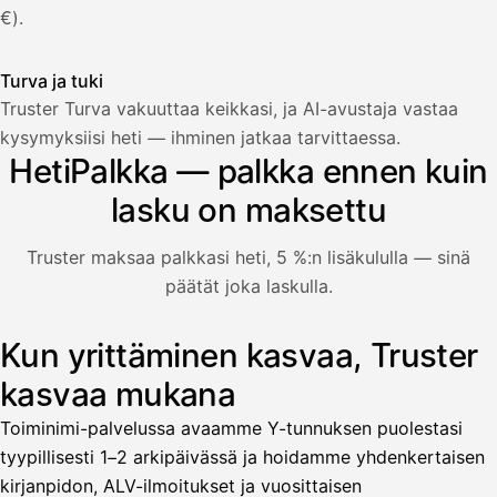
€).
Turva ja tuki
Truster Turva vakuuttaa keikkasi, ja AI-avustaja vastaa
Palkka
kysymyksiisi heti — ihminen jatkaa tarvittaessa.
HetiPalkka — palkka ennen kuin
Palkka maksussa
Lasku · Acme Oy
Odottaa maksua
lasku on maksettu
Nosta palkkaa
Truster maksaa palkkasi heti, 5 %:n lisäkululla — sinä
päätät joka laskulla.
Bruttopalkka
Palvelumaksu
HetiPalkka 5 %
Kun yrittäminen kasvaa, Truster
Kuvitus: käyttäjä nostaa palkan laskusta, jota asiakas ei ol
Ennakonpidätys
kasvaa mukana
Tilillesi
Toiminimi-palvelussa avaamme Y-tunnuksen puolestasi
tyypillisesti 1–2 arkipäivässä ja hoidamme yhdenkertaisen
HetiPalkka
Tava
kirjanpidon, ALV-ilmoitukset ja vuosittaisen
Kun 
Ennen laskun maksua