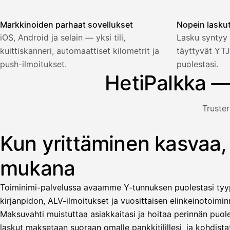
Markkinoiden parhaat sovellukset
Nopein lasku
Palkka
iOS, Android ja selain — yksi tili,
Lasku syntyy 
kuittiskanneri, automaattiset kilometrit ja
täyttyvät YTJ
Palkka maksussa
Lasku · Acme Oy
Odottaa maksua
push-ilmoitukset.
puolestasi.
HetiPalkka —
Nosta palkkaa
Truster
Bruttopalkka
Palvelumaksu
HetiPalkka 5 %
Kun yrittäminen kasvaa,
Kuvitus: käyttäjä nostaa palkan laskusta, jota asiakas ei ol
Ennakonpidätys
mukana
Tilillesi
Toiminimi-palvelussa avaamme Y-tunnuksen puolestasi tyyp
HetiPalkka
Tava
kirjanpidon, ALV-ilmoitukset ja vuosittaisen elinkeinotoiminn
Kun 
Ennen laskun maksua
Maksuvahti muistuttaa asiakkaitasi ja hoitaa perinnän puole
laskut maksetaan suoraan omalle pankkitilillesi, ja kohdistat
Vahvista