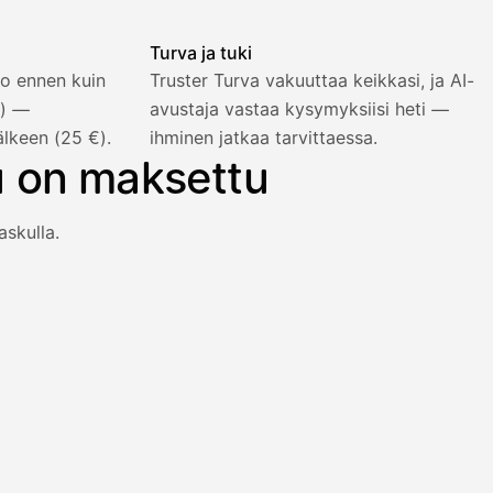
Turva ja tuki
o ennen kuin
Truster Turva vakuuttaa keikkasi, ja AI-
%) —
avustaja vastaa kysymyksiisi heti —
älkeen (25 €).
ihminen jatkaa tarvittaessa.
u on maksettu
askulla.
an heti viiden prosentin lisähinnalla.