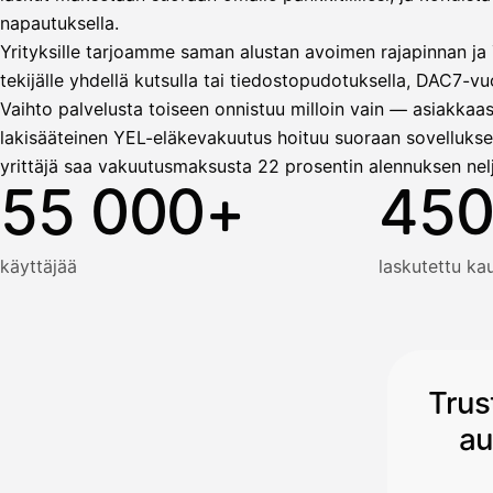
napautuksella.
Yrityksille tarjoamme saman alustan avoimen rajapinnan ja T
tekijälle yhdellä kutsulla tai tiedostopudotuksella, DAC7-vuo
Vaihto palvelusta toiseen onnistuu milloin vain — asiakkaas
lakisääteinen YEL-eläkevakuutus hoituu suoraan sovellukse
yrittäjä saa vakuutusmaksusta 22 prosentin alennuksen nel
55 000+
450
käyttäjää
laskutettu k
Trus
au