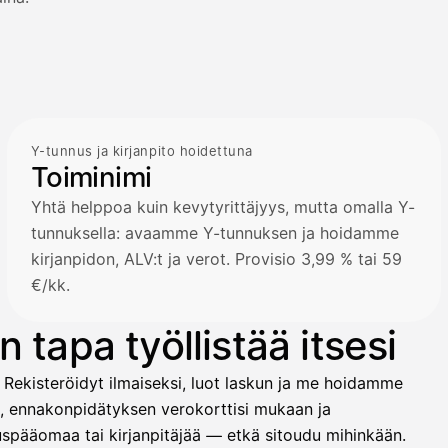
Y-tunnus ja kirjanpito hoidettuna
Toiminimi
Yhtä helppoa kuin kevytyrittäjyys, mutta omalla Y-
tunnuksella: avaamme Y-tunnuksen ja hoidamme
kirjanpidon, ALV:t ja verot. Provisio 3,99 % tai 59
€/kk.
 tapa työllistää itsesi
 Rekisteröidyt ilmaiseksi, luot laskun ja me hoidamme
t, ennakonpidätyksen verokorttisi mukaan ja
ituspääomaa tai kirjanpitäjää — etkä sitoudu mihinkään.