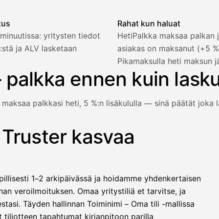
tus
Rahat kun haluat
minuutissa: yritysten tiedot
HetiPalkka maksaa palkan j
:stä ja ALV lasketaan
asiakas on maksanut (+5 
2 321,75 €
Pikamaksulla heti maksun j
 palkka ennen kuin lask
 maksaa palkkasi heti, 5 %:n lisäkululla — sinä päätät joka l
1 850,00 €
−92,50 €
−73,82 €
 Truster kasvaa
e vielä maksanut — HetiPalkka-valinnalla Truster maksaa palk
−412,00 €
1 271,68 €
illisesti 1–2 arkipäivässä ja hoidamme yhdenkertaisen
llinen nosto
an veroilmoituksen. Omaa yritystiliä et tarvitse, ja
lasku on maksettu
stasi. Täyden hallinnan Toiminimi – Oma tili -mallissa
 tiliotteen tapahtumat kirjanpitoon parilla