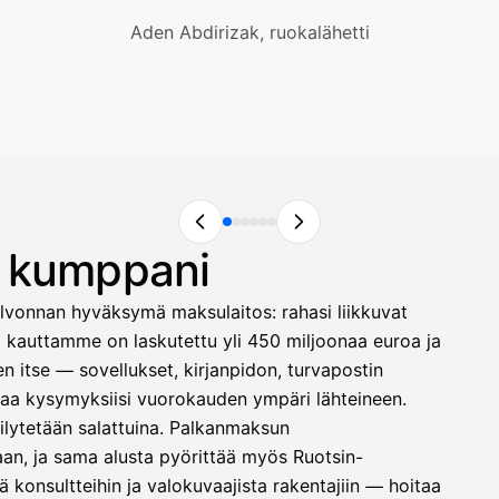
Aden Abdirizak, ruokalähetti
n kumppani
lvonnan hyväksymä maksulaitos: rahasi liikkuvat
ä kauttamme on laskutettu yli 450 miljoonaa euroa ja
 itse — sovellukset, kirjanpidon, turvapostin
astaa kysymyksiisi vuorokauden ympäri lähteineen.
säilytetään salattuina. Palkanmaksun
laan, ja sama alusta pyörittää myös Ruotsin-
 konsultteihin ja valokuvaajista rakentajiin — hoitaa