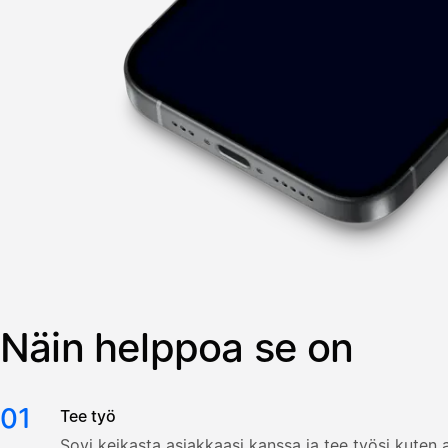
Näin helppoa se on
01
Tee työ
Sovi keikasta asiakkaasi kanssa ja tee työsi kuten a