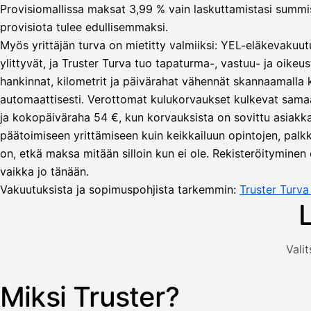
Provisiomallissa maksat 3,99 % vain laskuttamistasi summista
provisiota tulee edullisemmaksi.
Myös yrittäjän turva on mietitty valmiiksi: YEL-eläkevakuut
ylittyvät, ja Truster Turva tuo tapaturma-, vastuu- ja oikeus
hankinnat, kilometrit ja päivärahat vähennät skannaamalla
automaattisesti. Verottomat kulukorvaukset kulkevat sama
Lähetä
ja kokopäiväraha 54 €, kun korvauksista on sovittu asiakka
lasku
päätoimiseen yrittämiseen kuin keikkailuun opintojen, palkka
Laskut
Acme
Asiakas
on, etkä maksa mitään silloin kun ei ole. Rekisteröityminen 
Oy
vaikka jo tänään.
Lasku lähetetty
Uusi lasku
Kuljetuspalvelut,
Vakuutuksista ja sopimuspohjista tarkemmin:
Truster Turv
heinäkuu
1
850,00
€
ALV
Valit
471,75
25,5
€
2
%
321,75
Yhteensä
Miksi Truster?
Kuvitus: käyttäjä luo laskun Truster-sovelluksessa — asiakas
€