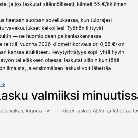
, ja jos laskutat säännöllisesti, kiinteä 55 €/kk ilman
us haetaan suoraan sovelluksessa, kun tulorajasi
turvavakuutukset keikoillesi. Työhön liittyvät
 kuitin — ne huomioidaan palkanlaskennassa
a reittiä: vuonna 2026 kilometrikorvaus on 0,55 €/km
an kanssa etukäteen. Kevytyrittäjyys sopii yhtä hyvin
työn tai eläkkeen ohessa: laskutat silloin kun töitä
on ilmaista, ja ensimmäisen laskusi voit lähettää
a →
Lasku valmiiksi minuutiss
se asiakas, kirjoita rivi — Truster laskee ALV:n ja lähettää l
 ja rivi täyttyvät, arvonlisävero lasketaan automaattisesti j