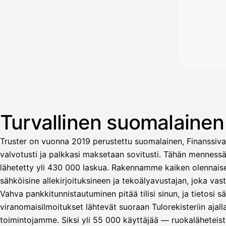
Turvallinen suomalaine
Truster on vuonna 2019 perustettu suomalainen, Finanssiva
valvotusti ja palkkasi maksetaan sovitusti. Tähän menness
lähetetty yli 430 000 laskua. Rakennamme kaiken olennaisen
sähköisine allekirjoituksineen ja tekoälyavustajan, joka v
Vahva pankkitunnistautuminen pitää tilisi sinun, ja tietosi 
Avustaja
viranomaisilmoitukset lähtevät suoraan Tulorekisteriin ajal
toimintojamme. Siksi yli 55 000 käyttäjää — ruokaläheteistä
Hei! Miten voin auttaa?