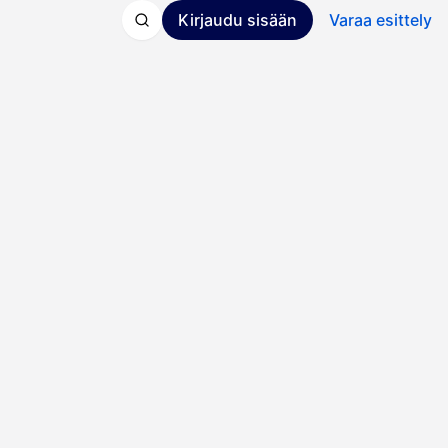
Kirjaudu sisään
Varaa esittely