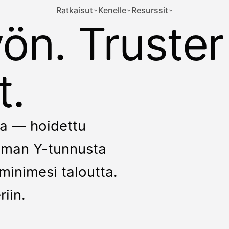
Ratkaisut
Kenelle
Resurssit
yön. Truster
t.
kka — hoidettu
 ilman Y-tunnusta
minimesi taloutta.
riin.