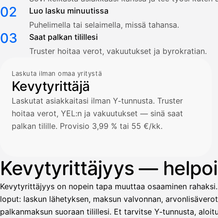
02
Luo lasku minuutissa
Puhelimella tai selaimella, missä tahansa.
03
Saat palkan tilillesi
Truster hoitaa verot, vakuutukset ja byrokratian.
Laskuta ilman omaa yritystä
Kevytyrittäjä
Laskutat asiakkaitasi ilman Y-tunnusta. Truster
hoitaa verot, YEL:n ja vakuutukset — sinä saat
palkan tilille. Provisio 3,99 % tai 55 €/kk.
Kevytyrittäjyys — helpoin
Kevytyrittäjyys on nopein tapa muuttaa osaaminen rahaksi.
loput: laskun lähetyksen, maksun valvonnan, arvonlisävero
palkanmaksun suoraan tilillesi. Et tarvitse Y-tunnusta, alo