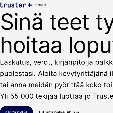
Finland
Sinä teet t
hoitaa lopu
Laskutus, verot, kirjanpito ja pal
puolestasi. Aloita kevytyrittäjänä
tai anna meidän pyörittää koko toi
Yli 55 000 tekijää luottaa jo Truste
Aloita nyt
Tutustu palveluihin