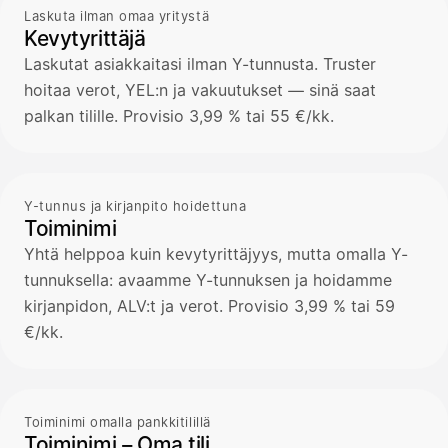
Laskuta ilman omaa yritystä
Kevytyrittäjä
Laskutat asiakkaitasi ilman Y-tunnusta. Truster
hoitaa verot, YEL:n ja vakuutukset — sinä saat
palkan tilille. Provisio 3,99 % tai 55 €/kk.
Y-tunnus ja kirjanpito hoidettuna
Toiminimi
Yhtä helppoa kuin kevytyrittäjyys, mutta omalla Y-
tunnuksella: avaamme Y-tunnuksen ja hoidamme
kirjanpidon, ALV:t ja verot. Provisio 3,99 % tai 59
€/kk.
Toiminimi omalla pankkitilillä
Toiminimi – Oma tili