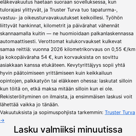
eläkevakuutus haetaan suoraan sovelluksessa, kun
tulorajasi ylittyvät, ja Truster Turva tuo tapaturma-,
vastuu- ja oikeusturvavakuutukset keikoillesi. Työhön
liittyvät hankinnat, kilometrit ja päivärahat vähennät
skannaamalla kuitin — ne huomioidaan palkanlaskennassa
automaattisesti. Verottomat kulukorvaukset kulkevat
samaa reittiä: vuonna 2026 kilometrikorvaus on 0,55 €/km
ja kokopäiväraha 54 €, kun korvauksista on sovittu
asiakkaan kanssa etukäteen. Kevytyrittäjyys sopii yhtä
hyvin päätoimiseen yrittämiseen kuin keikkailuun
opintojen, palkkatyön tai eläkkeen ohessa: laskutat silloin
kun töitä on, etkä maksa mitään silloin kun ei ole.
Lähetä
Rekisteröityminen on ilmaista, ja ensimmäisen laskusi voit
lasku
lähettää vaikka jo tänään.
Laskut
Acme
Asiakas
Oy
Vakuutuksista ja sopimuspohjista tarkemmin:
Truster Turva
Lasku lähetetty
Uusi lasku
→
Kuljetuspalvelut,
heinäkuu
Lasku valmiiksi minuutissa
1