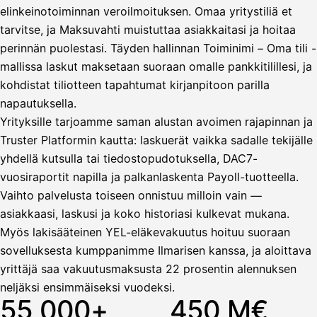
elinkeinotoiminnan veroilmoituksen. Omaa yritystiliä et
tarvitse, ja Maksuvahti muistuttaa asiakkaitasi ja hoitaa
Vahvista
perinnän puolestasi. Täyden hallinnan Toiminimi – Oma tili -
mallissa laskut maksetaan suoraan omalle pankkitilillesi, ja
kohdistat tiliotteen tapahtumat kirjanpitoon parilla
napautuksella.
Yrityksille tarjoamme saman alustan avoimen rajapinnan ja
Truster Platformin kautta: laskuerät vaikka sadalle tekijälle
yhdellä kutsulla tai tiedostopudotuksella, DAC7-
vuosiraportit napilla ja palkanlaskenta Payoll-tuotteella.
Vaihto palvelusta toiseen onnistuu milloin vain —
asiakkaasi, laskusi ja koko historiasi kulkevat mukana.
Myös lakisääteinen YEL-eläkevakuutus hoituu suoraan
sovelluksesta kumppanimme Ilmarisen kanssa, ja aloittava
yrittäjä saa vakuutusmaksusta 22 prosentin alennuksen
neljäksi ensimmäiseksi vuodeksi.
55 000+
450 M€