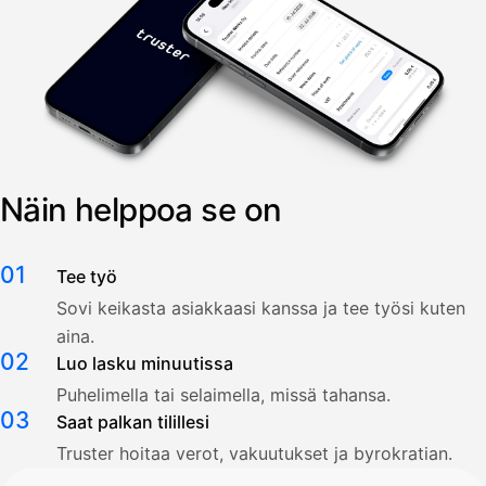
Näin helppoa se on
01
Tee työ
Sovi keikasta asiakkaasi kanssa ja tee työsi kuten
aina.
02
Luo lasku minuutissa
Puhelimella tai selaimella, missä tahansa.
03
Saat palkan tilillesi
Truster hoitaa verot, vakuutukset ja byrokratian.