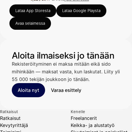
Arvosana 4,62 / 5 App Storessa, 247 arviota.
Lataa App Storesta
Lataa Google Playsta
Avaa selaimessa
Aloita ilmaiseksi jo tänään
Rekisteröityminen ei maksa mitään eikä sido
mihinkään — maksat vasta, kun laskutat. Liity yli
55 000 tekijän joukkoon jo tänään.
Aloita nyt
Varaa esittely
Ratkaisut
Kenelle
Ratkaisut
Freelancerit
Kevytyrittäjä
Keikka- ja alustatyö