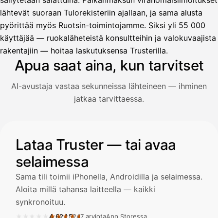
säilytetään salattuina. Palkanmaksun viranomaisilmoitukset
lähtevät suoraan Tulorekisteriin ajallaan, ja sama alusta
pyörittää myös Ruotsin-toimintojamme. Siksi yli 55 000
Avustaja
käyttäjää — ruokaläheteistä konsultteihin ja valokuvaajista
Hei! Miten voin auttaa?
rakentajiin — hoitaa laskutuksensa Trusterilla.
Apua saat aina, kun tarvitset
AI-avustaja vastaa sekunneissa lähteineen — ihminen
Avaa Kuitit-välilehti ja valitse Skanna
jatkaa tarvittaessa.
Truster lukee summan ja ALV
automaattisesti — tarkista tiedot ja
Kuvitus: käyttäjä kysyy AI-avustajalta kuitin lisäämisestä j
Lataa Truster — tai avaa
selaimessa
Kuittien lisääminen
LÄHTEET
Sama tili toimii iPhonella, Androidilla ja selaimessa.
Aloita millä tahansa laitteella — kaikki
synkronoituu.
Kirjoita viesti…
★★★★★
★★★★★
4,62
/
5
247 arviota
App Storessa