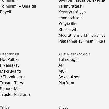
Toiminimi
Sivutoimiset ja opiskelijat
Toiminimi – Oma tili
Yksinyrittäjät
Payoll
Kevytyrittäjyys
ammateittain
Yrityksille
Start-upit
Alustat ja markkinapaikat
Palkanmaksu ilman HR:ää
Lisäpalvelut
Alusta ja teknologia
HetiPalkka
Teknologia
Pikamaksu
API
Maksuvahti
MCP
YEL-vakuutus
Sovellukset
Truster Turva
Platform
Secure Mail
Truster Platform
Yritys
Ehdot