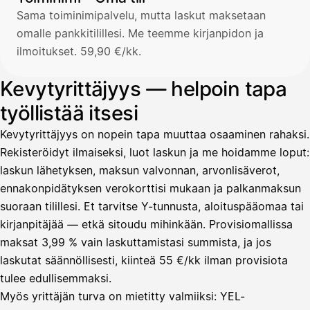
Sama toiminimipalvelu, mutta laskut maksetaan
omalle pankkitilillesi. Me teemme kirjanpidon ja
ilmoitukset. 59,90 €/kk.
Kevytyrittäjyys — helpoin tapa
työllistää itsesi
Kevytyrittäjyys on nopein tapa muuttaa osaaminen rahaksi.
Rekisteröidyt ilmaiseksi, luot laskun ja me hoidamme loput:
laskun lähetyksen, maksun valvonnan, arvonlisäverot,
ennakonpidätyksen verokorttisi mukaan ja palkanmaksun
suoraan tilillesi. Et tarvitse Y-tunnusta, aloituspääomaa tai
kirjanpitäjää — etkä sitoudu mihinkään. Provisiomallissa
maksat 3,99 % vain laskuttamistasi summista, ja jos
laskutat säännöllisesti, kiinteä 55 €/kk ilman provisiota
tulee edullisemmaksi.
Myös yrittäjän turva on mietitty valmiiksi: YEL-