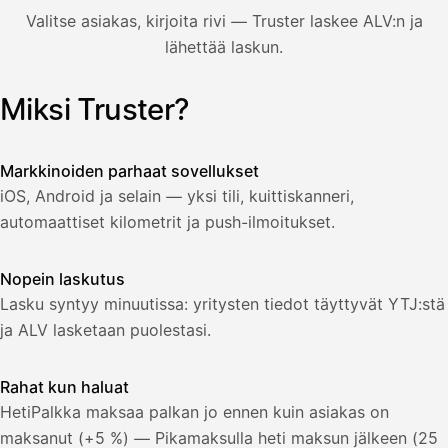
850,00
Valitse asiakas, kirjoita rivi — Truster laskee ALV:n ja
€
ALV
lähettää laskun.
471,75
25,5
€
2
%
321,75
Yhteensä
Miksi Truster?
Kuvitus: käyttäjä luo laskun Truster-sovelluksessa — asiakas
€
Markkinoiden parhaat sovellukset
iOS, Android ja selain — yksi tili, kuittiskanneri,
automaattiset kilometrit ja push-ilmoitukset.
Nopein laskutus
Lasku syntyy minuutissa: yritysten tiedot täyttyvät YTJ:stä
ja ALV lasketaan puolestasi.
Rahat kun haluat
HetiPalkka maksaa palkan jo ennen kuin asiakas on
maksanut (+5 %) — Pikamaksulla heti maksun jälkeen (25