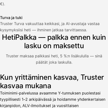
€).
Turva ja tuki
Truster Turva vakuuttaa keikkasi, ja AI-avustaja vastaa
Palkka
kysymyksiisi heti — ihminen jatkaa tarvittaessa.
HetiPalkka — palkka ennen kuin
Palkka maksussa
Lasku · Acme Oy
Odottaa maksua
lasku on maksettu
Nosta palkkaa
Truster maksaa palkkasi heti, 5 %:n lisäkululla — sinä
päätät joka laskulla.
Bruttopalkka
Palvelumaksu
HetiPalkka 5 %
Kun yrittäminen kasvaa, Truster
Kuvitus: käyttäjä nostaa palkan laskusta, jota asiakas ei ol
Ennakonpidätys
kasvaa mukana
Tilillesi
Toiminimi-palvelussa avaamme Y-tunnuksen puolestasi
tyypillisesti 1–2 arkipäivässä ja hoidamme yhdenkertaisen
HetiPalkka
Tava
kirjanpidon, ALV-ilmoitukset ja vuosittaisen
Kun 
Ennen laskun maksua