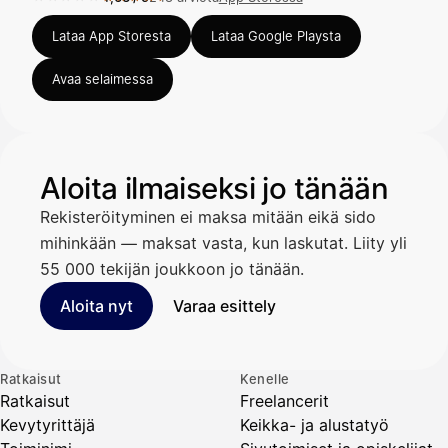
Arvosana 4,63 / 5 App Storessa, 248 arviota.
Lataa App Storesta
Lataa Google Playsta
Avaa selaimessa
Aloita ilmaiseksi jo tänään
Rekisteröityminen ei maksa mitään eikä sido
mihinkään — maksat vasta, kun laskutat. Liity yli
55 000 tekijän joukkoon jo tänään.
Aloita nyt
Varaa esittely
Ratkaisut
Kenelle
Ratkaisut
Freelancerit
Kevytyrittäjä
Keikka- ja alustatyö