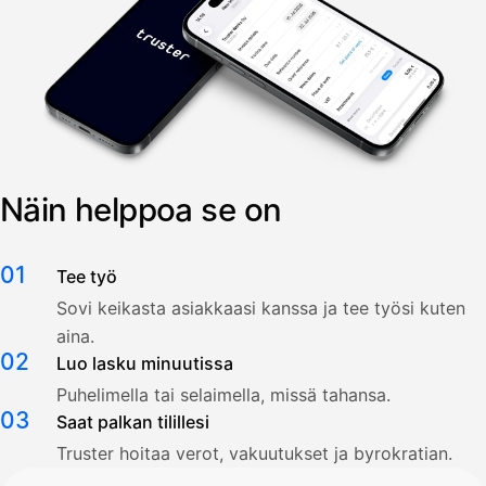
Näin helppoa se on
01
Tee työ
Sovi keikasta asiakkaasi kanssa ja tee työsi kuten
aina.
02
Luo lasku minuutissa
Puhelimella tai selaimella, missä tahansa.
03
Saat palkan tilillesi
Truster hoitaa verot, vakuutukset ja byrokratian.