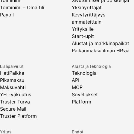
Toiminimi
Sivutoimiset ja opiskelijat
Toiminimi – Oma tili
Yksinyrittäjät
Payoll
Kevytyrittäjyys
ammateittain
Yrityksille
Start-upit
Alustat ja markkinapaikat
Palkanmaksu ilman HR:ää
Lisäpalvelut
Alusta ja teknologia
HetiPalkka
Teknologia
Pikamaksu
API
Maksuvahti
MCP
YEL-vakuutus
Sovellukset
Truster Turva
Platform
Secure Mail
Truster Platform
Yritys
Ehdot