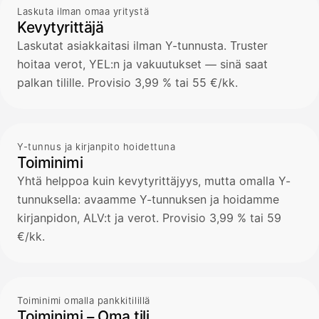
Laskuta ilman omaa yritystä
Kevytyrittäjä
Laskutat asiakkaitasi ilman Y-tunnusta. Truster
hoitaa verot, YEL:n ja vakuutukset — sinä saat
palkan tilille. Provisio 3,99 % tai 55 €/kk.
Y-tunnus ja kirjanpito hoidettuna
Toiminimi
Yhtä helppoa kuin kevytyrittäjyys, mutta omalla Y-
tunnuksella: avaamme Y-tunnuksen ja hoidamme
kirjanpidon, ALV:t ja verot. Provisio 3,99 % tai 59
€/kk.
Toiminimi omalla pankkitilillä
Toiminimi – Oma tili