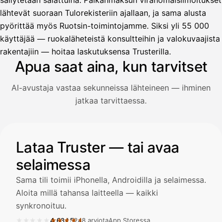
säilytetään salattuina. Palkanmaksun viranomaisilmoitukset
lähtevät suoraan Tulorekisteriin ajallaan, ja sama alusta
pyörittää myös Ruotsin-toimintojamme. Siksi yli 55 000
Avustaja
käyttäjää — ruokaläheteistä konsultteihin ja valokuvaajista
Hei! Miten voin auttaa?
rakentajiin — hoitaa laskutuksensa Trusterilla.
Apua saat aina, kun tarvitset
AI-avustaja vastaa sekunneissa lähteineen — ihminen
Avaa Kuitit-välilehti ja valitse Skanna
jatkaa tarvittaessa.
Truster lukee summan ja ALV
automaattisesti — tarkista tiedot ja
Kuvitus: käyttäjä kysyy AI-avustajalta kuitin lisäämisestä j
Lataa Truster — tai avaa
selaimessa
Kuittien lisääminen
LÄHTEET
Sama tili toimii iPhonella, Androidilla ja selaimessa.
Aloita millä tahansa laitteella — kaikki
synkronoituu.
Kirjoita viesti…
★★★★★
★★★★★
4,63
/
5
248 arviota
App Storessa