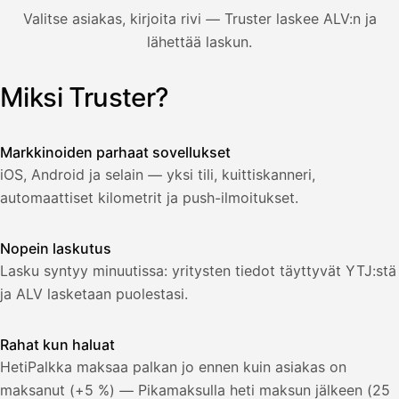
850,00
Valitse asiakas, kirjoita rivi — Truster laskee ALV:n ja
€
ALV
lähettää laskun.
471,75
25,5
€
2
%
321,75
Yhteensä
Miksi Truster?
Kuvitus: käyttäjä luo laskun Truster-sovelluksessa — asiakas
€
Markkinoiden parhaat sovellukset
iOS, Android ja selain — yksi tili, kuittiskanneri,
automaattiset kilometrit ja push-ilmoitukset.
Nopein laskutus
Lasku syntyy minuutissa: yritysten tiedot täyttyvät YTJ:stä
ja ALV lasketaan puolestasi.
Rahat kun haluat
HetiPalkka maksaa palkan jo ennen kuin asiakas on
maksanut (+5 %) — Pikamaksulla heti maksun jälkeen (25