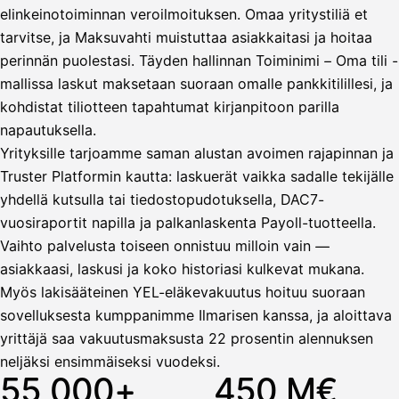
elinkeinotoiminnan veroilmoituksen. Omaa yritystiliä et
tarvitse, ja Maksuvahti muistuttaa asiakkaitasi ja hoitaa
Vahvista
perinnän puolestasi. Täyden hallinnan Toiminimi – Oma tili -
mallissa laskut maksetaan suoraan omalle pankkitilillesi, ja
kohdistat tiliotteen tapahtumat kirjanpitoon parilla
napautuksella.
Yrityksille tarjoamme saman alustan avoimen rajapinnan ja
Truster Platformin kautta: laskuerät vaikka sadalle tekijälle
yhdellä kutsulla tai tiedostopudotuksella, DAC7-
vuosiraportit napilla ja palkanlaskenta Payoll-tuotteella.
Vaihto palvelusta toiseen onnistuu milloin vain —
asiakkaasi, laskusi ja koko historiasi kulkevat mukana.
Myös lakisääteinen YEL-eläkevakuutus hoituu suoraan
sovelluksesta kumppanimme Ilmarisen kanssa, ja aloittava
yrittäjä saa vakuutusmaksusta 22 prosentin alennuksen
neljäksi ensimmäiseksi vuodeksi.
55 000+
450 M€