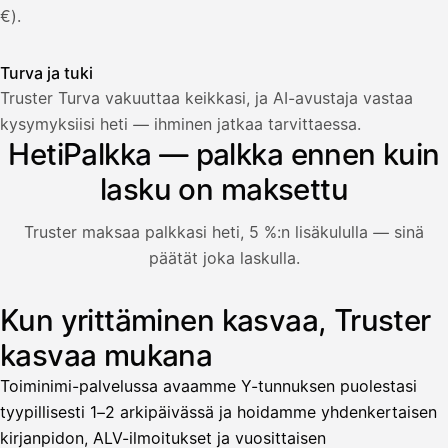
€).
Turva ja tuki
Truster Turva vakuuttaa keikkasi, ja AI-avustaja vastaa
Palkka
kysymyksiisi heti — ihminen jatkaa tarvittaessa.
HetiPalkka — palkka ennen kuin
Palkka maksussa
Lasku · Acme Oy
Odottaa maksua
lasku on maksettu
Nosta palkkaa
Truster maksaa palkkasi heti, 5 %:n lisäkululla — sinä
päätät joka laskulla.
Bruttopalkka
Palvelumaksu
HetiPalkka 5 %
Kun yrittäminen kasvaa, Truster
Kuvitus: käyttäjä nostaa palkan laskusta, jota asiakas ei ol
Ennakonpidätys
kasvaa mukana
Tilillesi
Toiminimi-palvelussa avaamme Y-tunnuksen puolestasi
tyypillisesti 1–2 arkipäivässä ja hoidamme yhdenkertaisen
HetiPalkka
Tava
kirjanpidon, ALV-ilmoitukset ja vuosittaisen
Kun 
Ennen laskun maksua