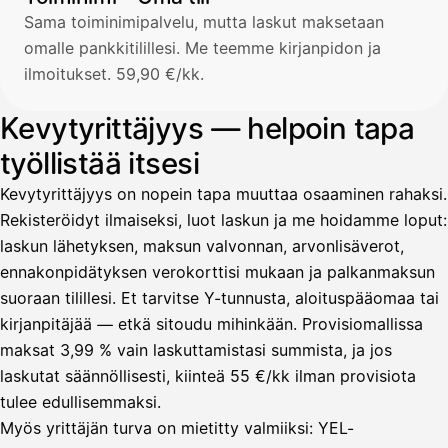
Sama toiminimipalvelu, mutta laskut maksetaan
omalle pankkitilillesi. Me teemme kirjanpidon ja
ilmoitukset. 59,90 €/kk.
Kevytyrittäjyys — helpoin tapa
työllistää itsesi
Kevytyrittäjyys on nopein tapa muuttaa osaaminen rahaksi.
Rekisteröidyt ilmaiseksi, luot laskun ja me hoidamme loput:
laskun lähetyksen, maksun valvonnan, arvonlisäverot,
ennakonpidätyksen verokorttisi mukaan ja palkanmaksun
suoraan tilillesi. Et tarvitse Y-tunnusta, aloituspääomaa tai
kirjanpitäjää — etkä sitoudu mihinkään. Provisiomallissa
maksat 3,99 % vain laskuttamistasi summista, ja jos
laskutat säännöllisesti, kiinteä 55 €/kk ilman provisiota
tulee edullisemmaksi.
Myös yrittäjän turva on mietitty valmiiksi: YEL-