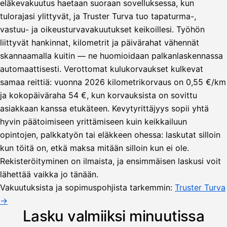
eläkevakuutus haetaan suoraan sovelluksessa, kun
tulorajasi ylittyvät, ja Truster Turva tuo tapaturma-,
vastuu- ja oikeusturvavakuutukset keikoillesi. Työhön
liittyvät hankinnat, kilometrit ja päivärahat vähennät
skannaamalla kuitin — ne huomioidaan palkanlaskennassa
automaattisesti. Verottomat kulukorvaukset kulkevat
samaa reittiä: vuonna 2026 kilometrikorvaus on 0,55 €/km
ja kokopäiväraha 54 €, kun korvauksista on sovittu
asiakkaan kanssa etukäteen. Kevytyrittäjyys sopii yhtä
hyvin päätoimiseen yrittämiseen kuin keikkailuun
opintojen, palkkatyön tai eläkkeen ohessa: laskutat silloin
kun töitä on, etkä maksa mitään silloin kun ei ole.
Lähetä
Rekisteröityminen on ilmaista, ja ensimmäisen laskusi voit
lasku
lähettää vaikka jo tänään.
Laskut
Acme
Asiakas
Oy
Vakuutuksista ja sopimuspohjista tarkemmin:
Truster Turva
Lasku lähetetty
Uusi lasku
→
Kuljetuspalvelut,
heinäkuu
Lasku valmiiksi minuutissa
1