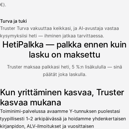
€).
Turva ja tuki
Truster Turva vakuuttaa keikkasi, ja AI-avustaja vastaa
Palkka
kysymyksiisi heti — ihminen jatkaa tarvittaessa.
HetiPalkka — palkka ennen kuin
Palkka maksussa
Lasku · Acme Oy
Odottaa maksua
lasku on maksettu
Nosta palkkaa
Truster maksaa palkkasi heti, 5 %:n lisäkululla — sinä
päätät joka laskulla.
Bruttopalkka
Palvelumaksu
HetiPalkka 5 %
Kun yrittäminen kasvaa, Truster
Kuvitus: käyttäjä nostaa palkan laskusta, jota asiakas ei ol
Ennakonpidätys
kasvaa mukana
Tilillesi
Toiminimi-palvelussa avaamme Y-tunnuksen puolestasi
tyypillisesti 1–2 arkipäivässä ja hoidamme yhdenkertaisen
HetiPalkka
Tava
kirjanpidon, ALV-ilmoitukset ja vuosittaisen
Kun 
Ennen laskun maksua