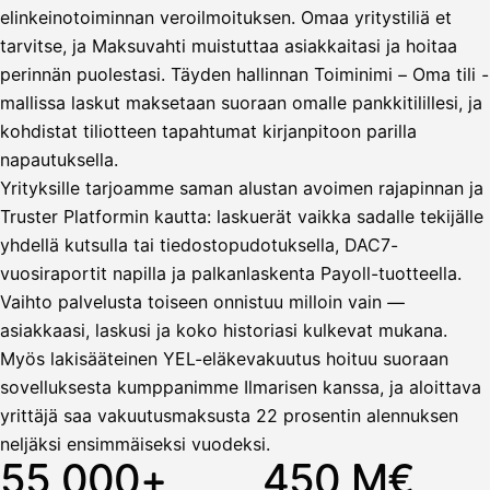
elinkeinotoiminnan veroilmoituksen. Omaa yritystiliä et
tarvitse, ja Maksuvahti muistuttaa asiakkaitasi ja hoitaa
Vahvista
perinnän puolestasi. Täyden hallinnan Toiminimi – Oma tili -
mallissa laskut maksetaan suoraan omalle pankkitilillesi, ja
kohdistat tiliotteen tapahtumat kirjanpitoon parilla
napautuksella.
Yrityksille tarjoamme saman alustan avoimen rajapinnan ja
Truster Platformin kautta: laskuerät vaikka sadalle tekijälle
yhdellä kutsulla tai tiedostopudotuksella, DAC7-
vuosiraportit napilla ja palkanlaskenta Payoll-tuotteella.
Vaihto palvelusta toiseen onnistuu milloin vain —
asiakkaasi, laskusi ja koko historiasi kulkevat mukana.
Myös lakisääteinen YEL-eläkevakuutus hoituu suoraan
sovelluksesta kumppanimme Ilmarisen kanssa, ja aloittava
yrittäjä saa vakuutusmaksusta 22 prosentin alennuksen
neljäksi ensimmäiseksi vuodeksi.
55 000+
450 M€