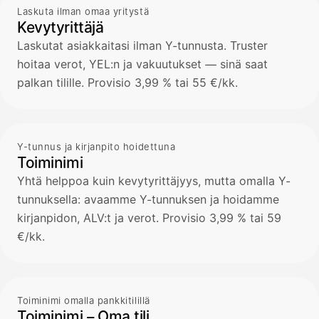
Laskuta ilman omaa yritystä
Kevytyrittäjä
Laskutat asiakkaitasi ilman Y-tunnusta. Truster
hoitaa verot, YEL:n ja vakuutukset — sinä saat
palkan tilille. Provisio 3,99 % tai 55 €/kk.
Y-tunnus ja kirjanpito hoidettuna
Toiminimi
Yhtä helppoa kuin kevytyrittäjyys, mutta omalla Y-
tunnuksella: avaamme Y-tunnuksen ja hoidamme
kirjanpidon, ALV:t ja verot. Provisio 3,99 % tai 59
€/kk.
Toiminimi omalla pankkitilillä
Toiminimi – Oma tili