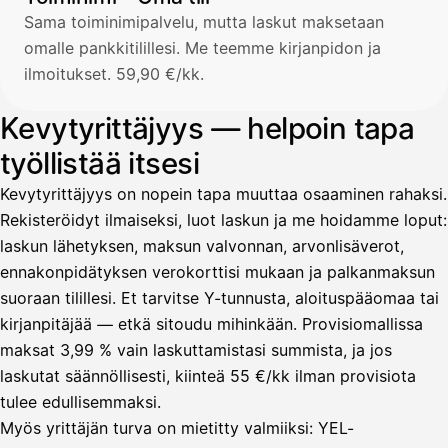
Sama toiminimipalvelu, mutta laskut maksetaan
omalle pankkitilillesi. Me teemme kirjanpidon ja
ilmoitukset. 59,90 €/kk.
Kevytyrittäjyys — helpoin tapa
työllistää itsesi
Kevytyrittäjyys on nopein tapa muuttaa osaaminen rahaksi.
Rekisteröidyt ilmaiseksi, luot laskun ja me hoidamme loput:
laskun lähetyksen, maksun valvonnan, arvonlisäverot,
ennakonpidätyksen verokorttisi mukaan ja palkanmaksun
suoraan tilillesi. Et tarvitse Y-tunnusta, aloituspääomaa tai
kirjanpitäjää — etkä sitoudu mihinkään. Provisiomallissa
maksat 3,99 % vain laskuttamistasi summista, ja jos
laskutat säännöllisesti, kiinteä 55 €/kk ilman provisiota
tulee edullisemmaksi.
Myös yrittäjän turva on mietitty valmiiksi: YEL-