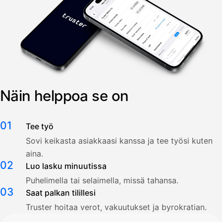
Näin helppoa se on
01
Tee työ
Sovi keikasta asiakkaasi kanssa ja tee työsi kuten
aina.
02
Luo lasku minuutissa
Puhelimella tai selaimella, missä tahansa.
03
Saat palkan tilillesi
Truster hoitaa verot, vakuutukset ja byrokratian.