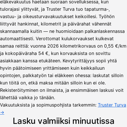
eläkevakuutus haetaan suoraan sovelluksessa, kun
tulorajasi ylittyvät, ja Truster Turva tuo tapaturma-,
vastuu- ja oikeusturvavakuutukset keikoillesi. Työhön
liittyvät hankinnat, kilometrit ja päivärahat vähennät
skannaamalla kuitin — ne huomioidaan palkanlaskennassa
automaattisesti. Verottomat kulukorvaukset kulkevat
samaa reittiä: vuonna 2026 kilometrikorvaus on 0,55 €/km
ja kokopäiväraha 54 €, kun korvauksista on sovittu
asiakkaan kanssa etukäteen. Kevytyrittäjyys sopii yhtä
hyvin päätoimiseen yrittämiseen kuin keikkailuun
opintojen, palkkatyön tai eläkkeen ohessa: laskutat silloin
kun töitä on, etkä maksa mitään silloin kun ei ole.
Lähetä
Rekisteröityminen on ilmaista, ja ensimmäisen laskusi voit
lasku
lähettää vaikka jo tänään.
Laskut
Acme
Asiakas
Oy
Vakuutuksista ja sopimuspohjista tarkemmin:
Truster Turva
Lasku lähetetty
Uusi lasku
→
Kuljetuspalvelut,
heinäkuu
Lasku valmiiksi minuutissa
1