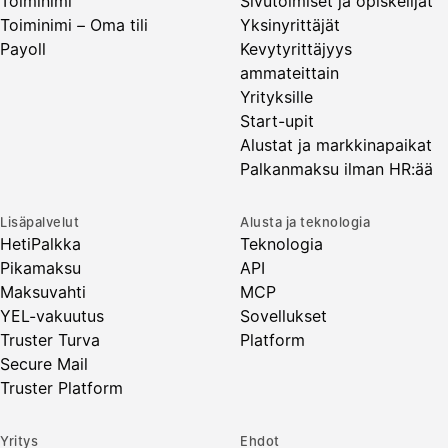
Toiminimi
Sivutoimiset ja opiskelijat
Toiminimi – Oma tili
Yksinyrittäjät
Payoll
Kevytyrittäjyys
ammateittain
Yrityksille
Start-upit
Alustat ja markkinapaikat
Palkanmaksu ilman HR:ää
Lisäpalvelut
Alusta ja teknologia
HetiPalkka
Teknologia
Pikamaksu
API
Maksuvahti
MCP
YEL-vakuutus
Sovellukset
Truster Turva
Platform
Secure Mail
Truster Platform
Yritys
Ehdot