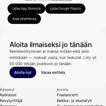
Arvosana 4,63 / 5 App Storessa, 248 arviota.
Lataa App Storesta
Lataa Google Playsta
Avaa selaimessa
Aloita ilmaiseksi jo tänään
Rekisteröityminen ei maksa mitään eikä sido
mihinkään — maksat vasta, kun laskutat. Liity yli
55 000 tekijän joukkoon jo tänään.
Aloita nyt
Varaa esittely
Ratkaisut
Kenelle
Ratkaisut
Freelancerit
Kevytyrittäjä
Keikka- ja alustatyö