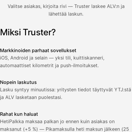
850,00
Valitse asiakas, kirjoita rivi — Truster laskee ALV:n ja
€
ALV
lähettää laskun.
471,75
25,5
€
2
%
321,75
Yhteensä
Miksi Truster?
Kuvitus: käyttäjä luo laskun Truster-sovelluksessa — asiakas
€
Markkinoiden parhaat sovellukset
iOS, Android ja selain — yksi tili, kuittiskanneri,
automaattiset kilometrit ja push-ilmoitukset.
Nopein laskutus
Lasku syntyy minuutissa: yritysten tiedot täyttyvät YTJ:stä
ja ALV lasketaan puolestasi.
Rahat kun haluat
HetiPalkka maksaa palkan jo ennen kuin asiakas on
maksanut (+5 %) — Pikamaksulla heti maksun jälkeen (25