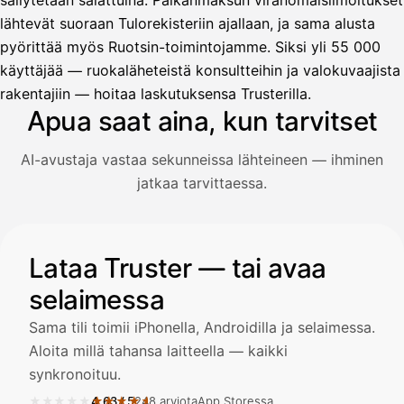
säilytetään salattuina. Palkanmaksun viranomaisilmoitukset
lähtevät suoraan Tulorekisteriin ajallaan, ja sama alusta
pyörittää myös Ruotsin-toimintojamme. Siksi yli 55 000
Avustaja
käyttäjää — ruokaläheteistä konsultteihin ja valokuvaajista
Hei! Miten voin auttaa?
rakentajiin — hoitaa laskutuksensa Trusterilla.
Apua saat aina, kun tarvitset
AI-avustaja vastaa sekunneissa lähteineen — ihminen
Avaa Kuitit-välilehti ja valitse Skanna
jatkaa tarvittaessa.
Truster lukee summan ja ALV
automaattisesti — tarkista tiedot ja
Kuvitus: käyttäjä kysyy AI-avustajalta kuitin lisäämisestä j
Lataa Truster — tai avaa
selaimessa
Kuittien lisääminen
LÄHTEET
Sama tili toimii iPhonella, Androidilla ja selaimessa.
Aloita millä tahansa laitteella — kaikki
synkronoituu.
Kirjoita viesti…
★★★★★
★★★★★
4,63
/
5
248 arviota
App Storessa