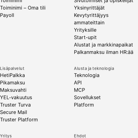
Toiminimi
Sivutoimiset ja opiskelijat
Toiminimi – Oma tili
Yksinyrittäjät
Payoll
Kevytyrittäjyys
ammateittain
Yrityksille
Start-upit
Alustat ja markkinapaikat
Palkanmaksu ilman HR:ää
Lisäpalvelut
Alusta ja teknologia
HetiPalkka
Teknologia
Pikamaksu
API
Maksuvahti
MCP
YEL-vakuutus
Sovellukset
Truster Turva
Platform
Secure Mail
Truster Platform
Yritys
Ehdot