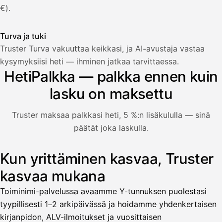
€).
Turva ja tuki
Truster Turva vakuuttaa keikkasi, ja AI-avustaja vastaa
Palkka
kysymyksiisi heti — ihminen jatkaa tarvittaessa.
HetiPalkka — palkka ennen kuin
Palkka maksussa
Lasku · Acme Oy
Odottaa maksua
lasku on maksettu
Nosta palkkaa
Truster maksaa palkkasi heti, 5 %:n lisäkululla — sinä
päätät joka laskulla.
Bruttopalkka
Palvelumaksu
HetiPalkka 5 %
Kun yrittäminen kasvaa, Truster
Kuvitus: käyttäjä nostaa palkan laskusta, jota asiakas ei ol
Ennakonpidätys
kasvaa mukana
Tilillesi
Toiminimi-palvelussa avaamme Y-tunnuksen puolestasi
tyypillisesti 1–2 arkipäivässä ja hoidamme yhdenkertaisen
HetiPalkka
Tava
kirjanpidon, ALV-ilmoitukset ja vuosittaisen
Kun 
Ennen laskun maksua