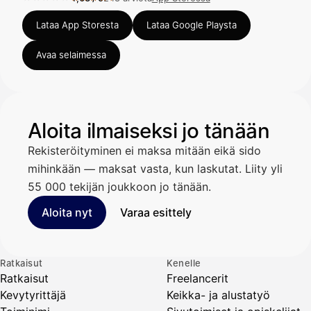
Arvosana 4,63 / 5 App Storessa, 248 arviota.
Lataa App Storesta
Lataa Google Playsta
Avaa selaimessa
Aloita ilmaiseksi jo tänään
Rekisteröityminen ei maksa mitään eikä sido
mihinkään — maksat vasta, kun laskutat. Liity yli
55 000 tekijän joukkoon jo tänään.
Aloita nyt
Varaa esittely
Ratkaisut
Kenelle
Ratkaisut
Freelancerit
Kevytyrittäjä
Keikka- ja alustatyö