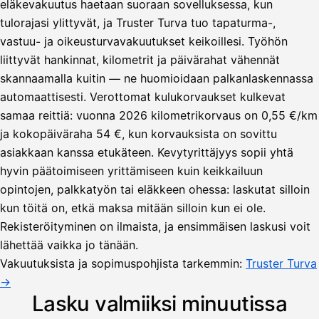
eläkevakuutus haetaan suoraan sovelluksessa, kun
tulorajasi ylittyvät, ja Truster Turva tuo tapaturma-,
vastuu- ja oikeusturvavakuutukset keikoillesi. Työhön
liittyvät hankinnat, kilometrit ja päivärahat vähennät
skannaamalla kuitin — ne huomioidaan palkanlaskennassa
automaattisesti. Verottomat kulukorvaukset kulkevat
samaa reittiä: vuonna 2026 kilometrikorvaus on 0,55 €/km
ja kokopäiväraha 54 €, kun korvauksista on sovittu
asiakkaan kanssa etukäteen. Kevytyrittäjyys sopii yhtä
hyvin päätoimiseen yrittämiseen kuin keikkailuun
opintojen, palkkatyön tai eläkkeen ohessa: laskutat silloin
kun töitä on, etkä maksa mitään silloin kun ei ole.
Lähetä
Rekisteröityminen on ilmaista, ja ensimmäisen laskusi voit
lasku
lähettää vaikka jo tänään.
Laskut
Acme
Asiakas
Oy
Vakuutuksista ja sopimuspohjista tarkemmin:
Truster Turva
Lasku lähetetty
Uusi lasku
→
Kuljetuspalvelut,
heinäkuu
Lasku valmiiksi minuutissa
1