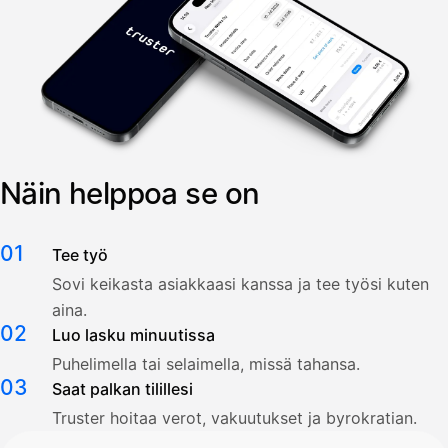
Näin helppoa se on
01
Tee työ
Sovi keikasta asiakkaasi kanssa ja tee työsi kuten
aina.
02
Luo lasku minuutissa
Puhelimella tai selaimella, missä tahansa.
03
Saat palkan tilillesi
Truster hoitaa verot, vakuutukset ja byrokratian.