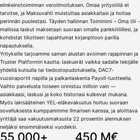
elinkeinotoiminnan veroilmoituksen. Omaa yritystiliä et
tarvitse, ja Maksuvahti muistuttaa asiakkaitasi ja hoitaa
Vahvista
perinnän puolestasi. Täyden hallinnan Toiminimi – Oma tili -
mallissa laskut maksetaan suoraan omalle pankkitilillesi, ja
kohdistat tiliotteen tapahtumat kirjanpitoon parilla
napautuksella.
Yrityksille tarjoamme saman alustan avoimen rajapinnan ja
Truster Platformin kautta: laskuerät vaikka sadalle tekijälle
yhdellä kutsulla tai tiedostopudotuksella, DAC7-
vuosiraportit napilla ja palkanlaskenta Payoll-tuotteella.
Vaihto palvelusta toiseen onnistuu milloin vain —
asiakkaasi, laskusi ja koko historiasi kulkevat mukana.
Myös lakisääteinen YEL-eläkevakuutus hoituu suoraan
sovelluksesta kumppanimme Ilmarisen kanssa, ja aloittava
yrittäjä saa vakuutusmaksusta 22 prosentin alennuksen
neljäksi ensimmäiseksi vuodeksi.
55 000+
450 M€