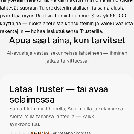
säilytetään salattuina. Palkanmaksun viranomaisilmoitukset
lähtevät suoraan Tulorekisteriin ajallaan, ja sama alusta
pyörittää myös Ruotsin-toimintojamme. Siksi yli 55 000
Avustaja
käyttäjää — ruokaläheteistä konsultteihin ja valokuvaajista
Hei! Miten voin auttaa?
rakentajiin — hoitaa laskutuksensa Trusterilla.
Apua saat aina, kun tarvitset
AI-avustaja vastaa sekunneissa lähteineen — ihminen
Avaa Kuitit-välilehti ja valitse Skanna
jatkaa tarvittaessa.
Truster lukee summan ja ALV
automaattisesti — tarkista tiedot ja
Kuvitus: käyttäjä kysyy AI-avustajalta kuitin lisäämisestä j
Lataa Truster — tai avaa
selaimessa
Kuittien lisääminen
LÄHTEET
Sama tili toimii iPhonella, Androidilla ja selaimessa.
Aloita millä tahansa laitteella — kaikki
synkronoituu.
Kirjoita viesti…
★★★★★
★★★★★
4,63
/
5
248 arviota
App Storessa