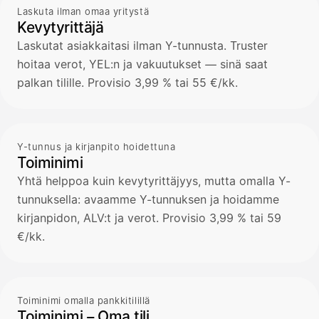
Laskuta ilman omaa yritystä
Kevytyrittäjä
Laskutat asiakkaitasi ilman Y-tunnusta. Truster
hoitaa verot, YEL:n ja vakuutukset — sinä saat
palkan tilille. Provisio 3,99 % tai 55 €/kk.
Y-tunnus ja kirjanpito hoidettuna
Toiminimi
Yhtä helppoa kuin kevytyrittäjyys, mutta omalla Y-
tunnuksella: avaamme Y-tunnuksen ja hoidamme
kirjanpidon, ALV:t ja verot. Provisio 3,99 % tai 59
€/kk.
Toiminimi omalla pankkitilillä
Toiminimi – Oma tili