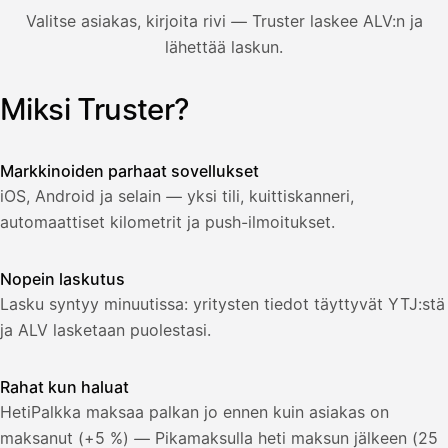
850,00
Valitse asiakas, kirjoita rivi — Truster laskee ALV:n ja
€
ALV
lähettää laskun.
471,75
25,5
€
2
%
321,75
Yhteensä
Miksi Truster?
Kuvitus: käyttäjä luo laskun Truster-sovelluksessa — asiakas
€
Markkinoiden parhaat sovellukset
iOS, Android ja selain — yksi tili, kuittiskanneri,
automaattiset kilometrit ja push-ilmoitukset.
Nopein laskutus
Lasku syntyy minuutissa: yritysten tiedot täyttyvät YTJ:stä
ja ALV lasketaan puolestasi.
Rahat kun haluat
HetiPalkka maksaa palkan jo ennen kuin asiakas on
maksanut (+5 %) — Pikamaksulla heti maksun jälkeen (25