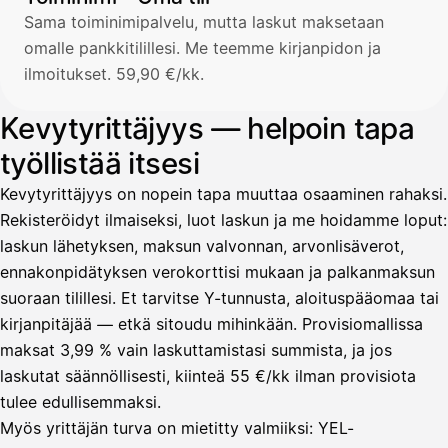
Sama toiminimipalvelu, mutta laskut maksetaan
omalle pankkitilillesi. Me teemme kirjanpidon ja
ilmoitukset. 59,90 €/kk.
Kevytyrittäjyys — helpoin tapa
työllistää itsesi
Kevytyrittäjyys on nopein tapa muuttaa osaaminen rahaksi.
Rekisteröidyt ilmaiseksi, luot laskun ja me hoidamme loput:
laskun lähetyksen, maksun valvonnan, arvonlisäverot,
ennakonpidätyksen verokorttisi mukaan ja palkanmaksun
suoraan tilillesi. Et tarvitse Y-tunnusta, aloituspääomaa tai
kirjanpitäjää — etkä sitoudu mihinkään. Provisiomallissa
maksat 3,99 % vain laskuttamistasi summista, ja jos
laskutat säännöllisesti, kiinteä 55 €/kk ilman provisiota
tulee edullisemmaksi.
Myös yrittäjän turva on mietitty valmiiksi: YEL-