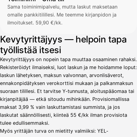
Sama toiminimipalvelu, mutta laskut maksetaan
omalle pankkitilillesi. Me teemme kirjanpidon ja
ilmoitukset. 59,90 €/kk.
Kevytyrittäjyys — helpoin tapa
työllistää itsesi
Kevytyrittäjyys on nopein tapa muuttaa osaaminen rahaksi.
Rekisteröidyt ilmaiseksi, luot laskun ja me hoidamme loput:
laskun lähetyksen, maksun valvonnan, arvonlisäverot,
ennakonpidätyksen verokorttisi mukaan ja palkanmaksun
suoraan tilillesi. Et tarvitse Y-tunnusta, aloituspääomaa tai
kirjanpitäjää — etkä sitoudu mihinkään. Provisiomallissa
maksat 3,99 % vain laskuttamistasi summista, ja jos
laskutat säännöllisesti, kiinteä 55 €/kk ilman provisiota
tulee edullisemmaksi.
Myös yrittäjän turva on mietitty valmiiksi: YEL-