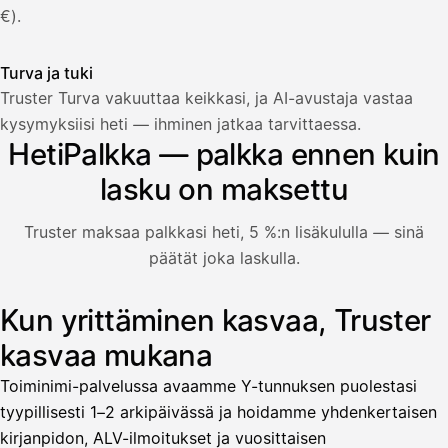
€).
Turva ja tuki
Truster Turva vakuuttaa keikkasi, ja AI-avustaja vastaa
Palkka
kysymyksiisi heti — ihminen jatkaa tarvittaessa.
HetiPalkka — palkka ennen kuin
Palkka maksussa
Lasku · Acme Oy
Odottaa maksua
lasku on maksettu
Nosta palkkaa
Truster maksaa palkkasi heti, 5 %:n lisäkululla — sinä
päätät joka laskulla.
Bruttopalkka
Palvelumaksu
HetiPalkka 5 %
Kun yrittäminen kasvaa, Truster
Kuvitus: käyttäjä nostaa palkan laskusta, jota asiakas ei ol
Ennakonpidätys
kasvaa mukana
Tilillesi
Toiminimi-palvelussa avaamme Y-tunnuksen puolestasi
tyypillisesti 1–2 arkipäivässä ja hoidamme yhdenkertaisen
HetiPalkka
Tava
kirjanpidon, ALV-ilmoitukset ja vuosittaisen
Kun 
Ennen laskun maksua