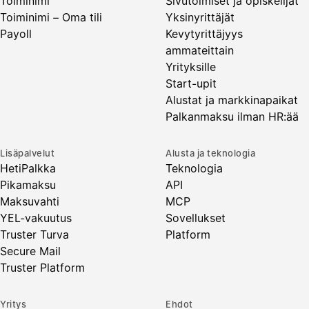
Toiminimi
Sivutoimiset ja opiskelijat
Toiminimi – Oma tili
Yksinyrittäjät
Payoll
Kevytyrittäjyys
ammateittain
Yrityksille
Start-upit
Alustat ja markkinapaikat
Palkanmaksu ilman HR:ää
Lisäpalvelut
Alusta ja teknologia
HetiPalkka
Teknologia
Pikamaksu
API
Maksuvahti
MCP
YEL-vakuutus
Sovellukset
Truster Turva
Platform
Secure Mail
Truster Platform
Yritys
Ehdot