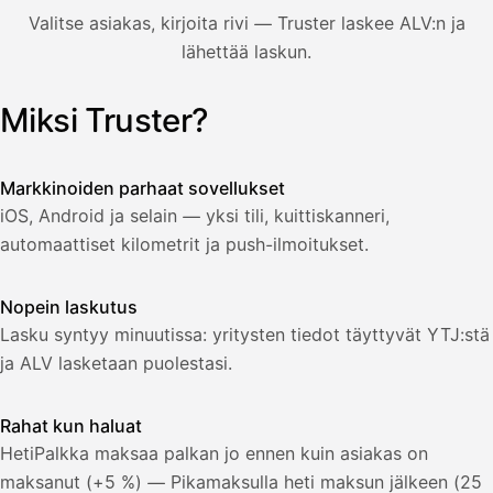
850,00
Valitse asiakas, kirjoita rivi — Truster laskee ALV:n ja
€
ALV
lähettää laskun.
471,75
25,5
€
2
%
321,75
Yhteensä
Miksi Truster?
Kuvitus: käyttäjä luo laskun Truster-sovelluksessa — asiakas
€
Markkinoiden parhaat sovellukset
iOS, Android ja selain — yksi tili, kuittiskanneri,
automaattiset kilometrit ja push-ilmoitukset.
Nopein laskutus
Lasku syntyy minuutissa: yritysten tiedot täyttyvät YTJ:stä
ja ALV lasketaan puolestasi.
Rahat kun haluat
HetiPalkka maksaa palkan jo ennen kuin asiakas on
maksanut (+5 %) — Pikamaksulla heti maksun jälkeen (25