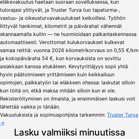
eläkevakuutus haetaan suoraan sovelluksessa, kun
tulorajasi ylittyvät, ja Truster Turva tuo tapaturma-,
vastuu- ja oikeusturvavakuutukset keikoillesi. Työhön
liittyvät hankinnat, kilometrit ja päivärahat vähennät
skannaamalla kuitin — ne huomioidaan palkanlaskennassa
automaattisesti. Verottomat kulukorvaukset kulkevat
samaa reittiä: vuonna 2026 kilometrikorvaus on 0,55 €/km
ja kokopäiväraha 54 €, kun korvauksista on sovittu
asiakkaan kanssa etukäteen. Kevytyrittäjyys sopii yhtä
hyvin päätoimiseen yrittämiseen kuin keikkailuun
opintojen, palkkatyön tai eläkkeen ohessa: laskutat silloin
kun töitä on, etkä maksa mitään silloin kun ei ole.
Lähetä
Rekisteröityminen on ilmaista, ja ensimmäisen laskusi voit
lasku
lähettää vaikka jo tänään.
Laskut
Acme
Asiakas
Oy
Vakuutuksista ja sopimuspohjista tarkemmin:
Truster Turva
Lasku lähetetty
Uusi lasku
→
Kuljetuspalvelut,
heinäkuu
Lasku valmiiksi minuutissa
1