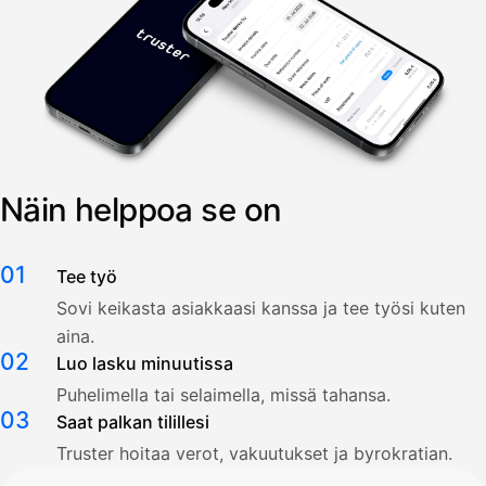
Näin helppoa se on
01
Tee työ
Sovi keikasta asiakkaasi kanssa ja tee työsi kuten
aina.
02
Luo lasku minuutissa
Puhelimella tai selaimella, missä tahansa.
03
Saat palkan tilillesi
Truster hoitaa verot, vakuutukset ja byrokratian.