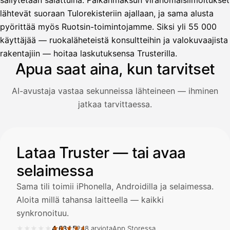
säilytetään salattuina. Palkanmaksun viranomaisilmoitukset
lähtevät suoraan Tulorekisteriin ajallaan, ja sama alusta
pyörittää myös Ruotsin-toimintojamme. Siksi yli 55 000
Avustaja
käyttäjää — ruokaläheteistä konsultteihin ja valokuvaajista
Hei! Miten voin auttaa?
rakentajiin — hoitaa laskutuksensa Trusterilla.
Apua saat aina, kun tarvitset
AI-avustaja vastaa sekunneissa lähteineen — ihminen
Avaa Kuitit-välilehti ja valitse Skanna
jatkaa tarvittaessa.
Truster lukee summan ja ALV
automaattisesti — tarkista tiedot ja
Kuvitus: käyttäjä kysyy AI-avustajalta kuitin lisäämisestä j
Lataa Truster — tai avaa
selaimessa
Kuittien lisääminen
LÄHTEET
Sama tili toimii iPhonella, Androidilla ja selaimessa.
Aloita millä tahansa laitteella — kaikki
synkronoituu.
Kirjoita viesti…
★★★★★
★★★★★
4,63
/
5
248 arviota
App Storessa