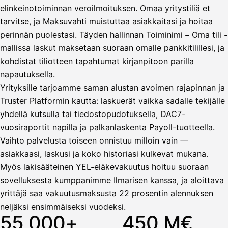
elinkeinotoiminnan veroilmoituksen. Omaa yritystiliä et
tarvitse, ja Maksuvahti muistuttaa asiakkaitasi ja hoitaa
Vahvista
perinnän puolestasi. Täyden hallinnan Toiminimi – Oma tili -
mallissa laskut maksetaan suoraan omalle pankkitilillesi, ja
kohdistat tiliotteen tapahtumat kirjanpitoon parilla
napautuksella.
Yrityksille tarjoamme saman alustan avoimen rajapinnan ja
Truster Platformin kautta: laskuerät vaikka sadalle tekijälle
yhdellä kutsulla tai tiedostopudotuksella, DAC7-
vuosiraportit napilla ja palkanlaskenta Payoll-tuotteella.
Vaihto palvelusta toiseen onnistuu milloin vain —
asiakkaasi, laskusi ja koko historiasi kulkevat mukana.
Myös lakisääteinen YEL-eläkevakuutus hoituu suoraan
sovelluksesta kumppanimme Ilmarisen kanssa, ja aloittava
yrittäjä saa vakuutusmaksusta 22 prosentin alennuksen
neljäksi ensimmäiseksi vuodeksi.
55 000+
450 M€