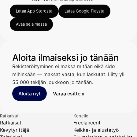
Arvosana 4,63 / 5 App Storessa, 248 arviota.
Lataa App Storesta
Lataa Google Playsta
Avaa selaimessa
Aloita ilmaiseksi jo tänään
Rekisteröityminen ei maksa mitään eikä sido
mihinkään — maksat vasta, kun laskutat. Liity yli
55 000 tekijän joukkoon jo tänään.
Aloita nyt
Varaa esittely
Ratkaisut
Kenelle
Ratkaisut
Freelancerit
Kevytyrittäjä
Keikka- ja alustatyö