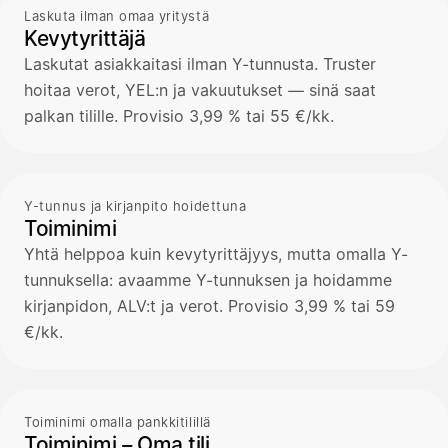
Laskuta ilman omaa yritystä
Kevytyrittäjä
Laskutat asiakkaitasi ilman Y-tunnusta. Truster
hoitaa verot, YEL:n ja vakuutukset — sinä saat
palkan tilille. Provisio 3,99 % tai 55 €/kk.
Y-tunnus ja kirjanpito hoidettuna
Toiminimi
Yhtä helppoa kuin kevytyrittäjyys, mutta omalla Y-
tunnuksella: avaamme Y-tunnuksen ja hoidamme
kirjanpidon, ALV:t ja verot. Provisio 3,99 % tai 59
€/kk.
Toiminimi omalla pankkitilillä
Toiminimi – Oma tili