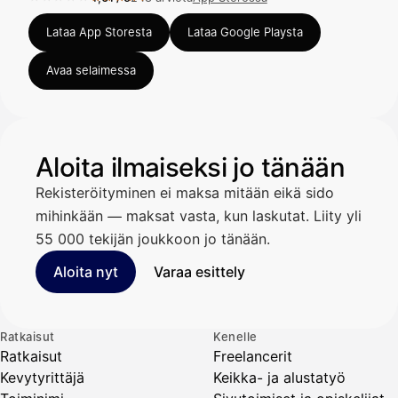
Arvosana 4,61 / 5 App Storessa, 248 arviota.
Lataa App Storesta
Lataa Google Playsta
Avaa selaimessa
Aloita ilmaiseksi jo tänään
Rekisteröityminen ei maksa mitään eikä sido
mihinkään — maksat vasta, kun laskutat. Liity yli
55 000 tekijän joukkoon jo tänään.
Aloita nyt
Varaa esittely
Ratkaisut
Kenelle
Ratkaisut
Freelancerit
Kevytyrittäjä
Keikka- ja alustatyö