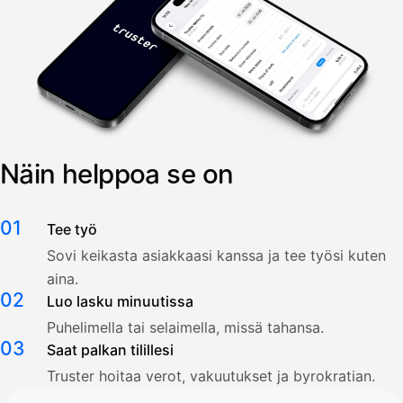
Näin helppoa se on
01
Tee työ
Sovi keikasta asiakkaasi kanssa ja tee työsi kuten
aina.
02
Luo lasku minuutissa
Puhelimella tai selaimella, missä tahansa.
03
Saat palkan tilillesi
Truster hoitaa verot, vakuutukset ja byrokratian.