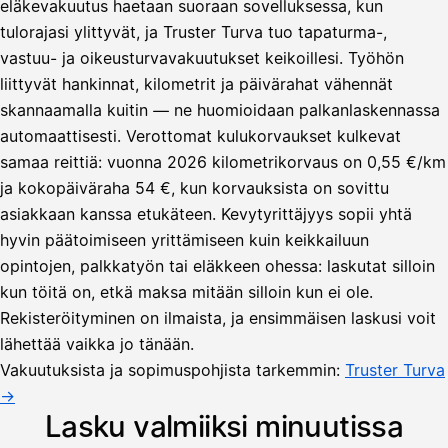
eläkevakuutus haetaan suoraan sovelluksessa, kun
tulorajasi ylittyvät, ja Truster Turva tuo tapaturma-,
vastuu- ja oikeusturvavakuutukset keikoillesi. Työhön
liittyvät hankinnat, kilometrit ja päivärahat vähennät
skannaamalla kuitin — ne huomioidaan palkanlaskennassa
automaattisesti. Verottomat kulukorvaukset kulkevat
samaa reittiä: vuonna 2026 kilometrikorvaus on 0,55 €/km
ja kokopäiväraha 54 €, kun korvauksista on sovittu
asiakkaan kanssa etukäteen. Kevytyrittäjyys sopii yhtä
hyvin päätoimiseen yrittämiseen kuin keikkailuun
opintojen, palkkatyön tai eläkkeen ohessa: laskutat silloin
kun töitä on, etkä maksa mitään silloin kun ei ole.
Lähetä
Rekisteröityminen on ilmaista, ja ensimmäisen laskusi voit
lasku
lähettää vaikka jo tänään.
Laskut
Acme
Asiakas
Oy
Vakuutuksista ja sopimuspohjista tarkemmin:
Truster Turva
Lasku lähetetty
Uusi lasku
→
Kuljetuspalvelut,
heinäkuu
Lasku valmiiksi minuutissa
1