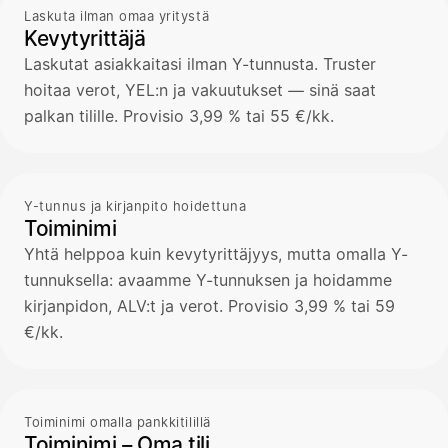
Laskuta ilman omaa yritystä
Kevytyrittäjä
Laskutat asiakkaitasi ilman Y-tunnusta. Truster
hoitaa verot, YEL:n ja vakuutukset — sinä saat
palkan tilille. Provisio 3,99 % tai 55 €/kk.
Y-tunnus ja kirjanpito hoidettuna
Toiminimi
Yhtä helppoa kuin kevytyrittäjyys, mutta omalla Y-
tunnuksella: avaamme Y-tunnuksen ja hoidamme
kirjanpidon, ALV:t ja verot. Provisio 3,99 % tai 59
€/kk.
Toiminimi omalla pankkitilillä
Toiminimi – Oma tili