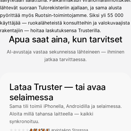
säilytetään salattuina. Palkanmaksun viranomaisilmoitukset
lähtevät suoraan Tulorekisteriin ajallaan, ja sama alusta
pyörittää myös Ruotsin-toimintojamme. Siksi yli 55 000
Avustaja
käyttäjää — ruokaläheteistä konsultteihin ja valokuvaajista
Hei! Miten voin auttaa?
rakentajiin — hoitaa laskutuksensa Trusterilla.
Apua saat aina, kun tarvitset
AI-avustaja vastaa sekunneissa lähteineen — ihminen
Avaa Kuitit-välilehti ja valitse Skanna
jatkaa tarvittaessa.
Truster lukee summan ja ALV
automaattisesti — tarkista tiedot ja
Kuvitus: käyttäjä kysyy AI-avustajalta kuitin lisäämisestä j
Lataa Truster — tai avaa
selaimessa
Kuittien lisääminen
LÄHTEET
Sama tili toimii iPhonella, Androidilla ja selaimessa.
Aloita millä tahansa laitteella — kaikki
synkronoituu.
Kirjoita viesti…
★★★★★
★★★★★
4,61
/
5
248 arviota
App Storessa