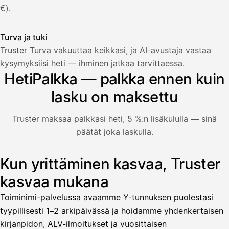
€).
Turva ja tuki
Truster Turva vakuuttaa keikkasi, ja AI-avustaja vastaa
Palkka
kysymyksiisi heti — ihminen jatkaa tarvittaessa.
HetiPalkka — palkka ennen kuin
Palkka maksussa
Lasku · Acme Oy
Odottaa maksua
lasku on maksettu
Nosta palkkaa
Truster maksaa palkkasi heti, 5 %:n lisäkululla — sinä
päätät joka laskulla.
Bruttopalkka
Palvelumaksu
HetiPalkka 5 %
Kun yrittäminen kasvaa, Truster
Kuvitus: käyttäjä nostaa palkan laskusta, jota asiakas ei ol
Ennakonpidätys
kasvaa mukana
Tilillesi
Toiminimi-palvelussa avaamme Y-tunnuksen puolestasi
tyypillisesti 1–2 arkipäivässä ja hoidamme yhdenkertaisen
HetiPalkka
Tava
kirjanpidon, ALV-ilmoitukset ja vuosittaisen
Kun 
Ennen laskun maksua