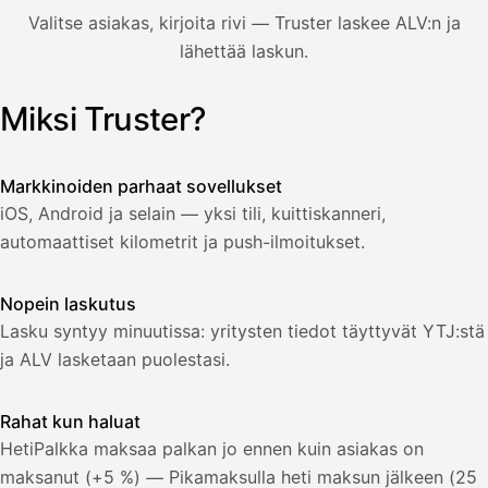
850,00
Valitse asiakas, kirjoita rivi — Truster laskee ALV:n ja
€
ALV
lähettää laskun.
471,75
25,5
€
2
%
321,75
Yhteensä
Miksi Truster?
Kuvitus: käyttäjä luo laskun Truster-sovelluksessa — asiakas
€
Markkinoiden parhaat sovellukset
iOS, Android ja selain — yksi tili, kuittiskanneri,
automaattiset kilometrit ja push-ilmoitukset.
Nopein laskutus
Lasku syntyy minuutissa: yritysten tiedot täyttyvät YTJ:stä
ja ALV lasketaan puolestasi.
Rahat kun haluat
HetiPalkka maksaa palkan jo ennen kuin asiakas on
maksanut (+5 %) — Pikamaksulla heti maksun jälkeen (25