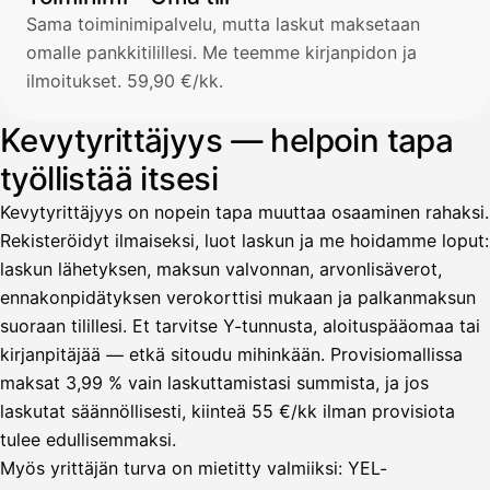
Sama toiminimipalvelu, mutta laskut maksetaan
omalle pankkitilillesi. Me teemme kirjanpidon ja
ilmoitukset. 59,90 €/kk.
Kevytyrittäjyys — helpoin tapa
työllistää itsesi
Kevytyrittäjyys on nopein tapa muuttaa osaaminen rahaksi.
Rekisteröidyt ilmaiseksi, luot laskun ja me hoidamme loput:
laskun lähetyksen, maksun valvonnan, arvonlisäverot,
ennakonpidätyksen verokorttisi mukaan ja palkanmaksun
suoraan tilillesi. Et tarvitse Y-tunnusta, aloituspääomaa tai
kirjanpitäjää — etkä sitoudu mihinkään. Provisiomallissa
maksat 3,99 % vain laskuttamistasi summista, ja jos
laskutat säännöllisesti, kiinteä 55 €/kk ilman provisiota
tulee edullisemmaksi.
Myös yrittäjän turva on mietitty valmiiksi: YEL-