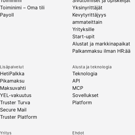
Toiminimi
Sivutoimiset ja opiskelijat
Toiminimi – Oma tili
Yksinyrittäjät
Payoll
Kevytyrittäjyys
ammateittain
Yrityksille
Start-upit
Alustat ja markkinapaikat
Palkanmaksu ilman HR:ää
Lisäpalvelut
Alusta ja teknologia
HetiPalkka
Teknologia
Pikamaksu
API
Maksuvahti
MCP
YEL-vakuutus
Sovellukset
Truster Turva
Platform
Secure Mail
Truster Platform
Yritys
Ehdot