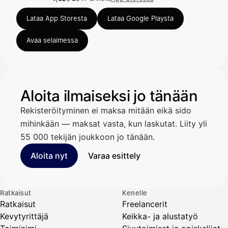
Arvosana 4,62 / 5 App Storessa, 247 arviota.
Lataa App Storesta
Lataa Google Playsta
Avaa selaimessa
Aloita ilmaiseksi jo tänään
Rekisteröityminen ei maksa mitään eikä sido
mihinkään — maksat vasta, kun laskutat. Liity yli
55 000 tekijän joukkoon jo tänään.
Aloita nyt
Varaa esittely
Ratkaisut
Kenelle
Ratkaisut
Freelancerit
Kevytyrittäjä
Keikka- ja alustatyö