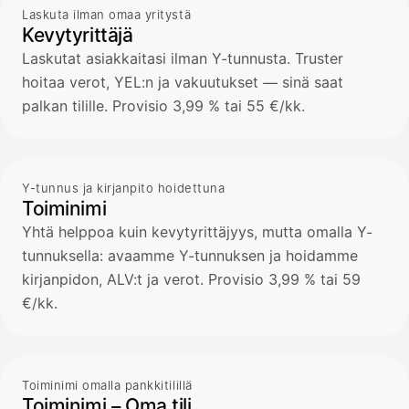
Laskuta ilman omaa yritystä
Kevytyrittäjä
Laskutat asiakkaitasi ilman Y-tunnusta. Truster
hoitaa verot, YEL:n ja vakuutukset — sinä saat
palkan tilille. Provisio 3,99 % tai 55 €/kk.
Y-tunnus ja kirjanpito hoidettuna
Toiminimi
Yhtä helppoa kuin kevytyrittäjyys, mutta omalla Y-
tunnuksella: avaamme Y-tunnuksen ja hoidamme
kirjanpidon, ALV:t ja verot. Provisio 3,99 % tai 59
€/kk.
Toiminimi omalla pankkitilillä
Toiminimi – Oma tili