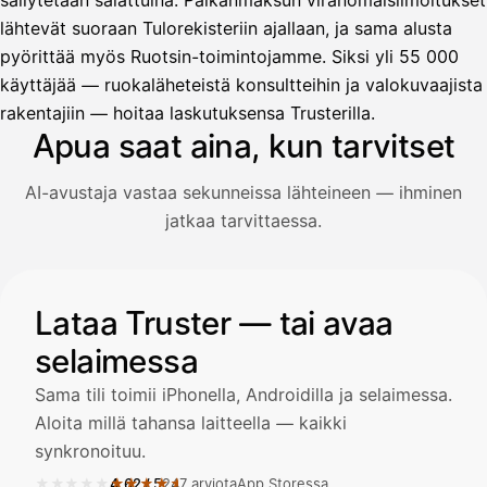
säilytetään salattuina. Palkanmaksun viranomaisilmoitukset
lähtevät suoraan Tulorekisteriin ajallaan, ja sama alusta
pyörittää myös Ruotsin-toimintojamme. Siksi yli 55 000
Avustaja
käyttäjää — ruokaläheteistä konsultteihin ja valokuvaajista
Hei! Miten voin auttaa?
rakentajiin — hoitaa laskutuksensa Trusterilla.
Apua saat aina, kun tarvitset
AI-avustaja vastaa sekunneissa lähteineen — ihminen
Avaa Kuitit-välilehti ja valitse Skanna
jatkaa tarvittaessa.
Truster lukee summan ja ALV
automaattisesti — tarkista tiedot ja
Kuvitus: käyttäjä kysyy AI-avustajalta kuitin lisäämisestä j
Lataa Truster — tai avaa
selaimessa
Kuittien lisääminen
LÄHTEET
Sama tili toimii iPhonella, Androidilla ja selaimessa.
Aloita millä tahansa laitteella — kaikki
synkronoituu.
Kirjoita viesti…
★★★★★
★★★★★
4,62
/
5
247 arviota
App Storessa