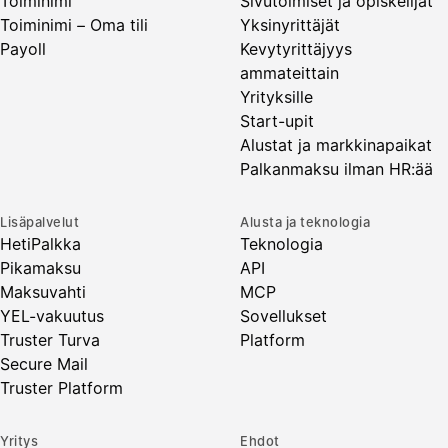
Toiminimi
Sivutoimiset ja opiskelijat
Toiminimi – Oma tili
Yksinyrittäjät
Payoll
Kevytyrittäjyys
ammateittain
Yrityksille
Start-upit
Alustat ja markkinapaikat
Palkanmaksu ilman HR:ää
Lisäpalvelut
Alusta ja teknologia
HetiPalkka
Teknologia
Pikamaksu
API
Maksuvahti
MCP
YEL-vakuutus
Sovellukset
Truster Turva
Platform
Secure Mail
Truster Platform
Yritys
Ehdot