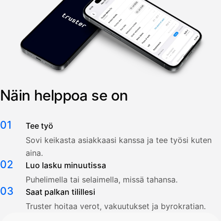
Näin helppoa se on
01
Tee työ
Sovi keikasta asiakkaasi kanssa ja tee työsi kuten
aina.
02
Luo lasku minuutissa
Puhelimella tai selaimella, missä tahansa.
03
Saat palkan tilillesi
Truster hoitaa verot, vakuutukset ja byrokratian.