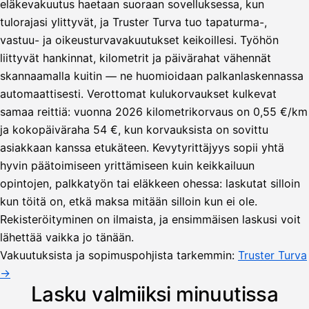
eläkevakuutus haetaan suoraan sovelluksessa, kun
tulorajasi ylittyvät, ja Truster Turva tuo tapaturma-,
vastuu- ja oikeusturvavakuutukset keikoillesi. Työhön
liittyvät hankinnat, kilometrit ja päivärahat vähennät
skannaamalla kuitin — ne huomioidaan palkanlaskennassa
automaattisesti. Verottomat kulukorvaukset kulkevat
samaa reittiä: vuonna 2026 kilometrikorvaus on 0,55 €/km
ja kokopäiväraha 54 €, kun korvauksista on sovittu
asiakkaan kanssa etukäteen. Kevytyrittäjyys sopii yhtä
hyvin päätoimiseen yrittämiseen kuin keikkailuun
opintojen, palkkatyön tai eläkkeen ohessa: laskutat silloin
kun töitä on, etkä maksa mitään silloin kun ei ole.
Lähetä
Rekisteröityminen on ilmaista, ja ensimmäisen laskusi voit
lasku
lähettää vaikka jo tänään.
Laskut
Acme
Asiakas
Oy
Vakuutuksista ja sopimuspohjista tarkemmin:
Truster Turva
Lasku lähetetty
Uusi lasku
→
Kuljetuspalvelut,
heinäkuu
Lasku valmiiksi minuutissa
1