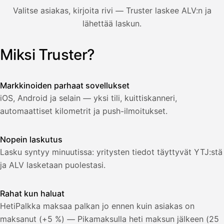
850,00
Valitse asiakas, kirjoita rivi — Truster laskee ALV:n ja
€
ALV
lähettää laskun.
471,75
25,5
€
2
%
321,75
Yhteensä
Miksi Truster?
Kuvitus: käyttäjä luo laskun Truster-sovelluksessa — asiakas
€
Markkinoiden parhaat sovellukset
iOS, Android ja selain — yksi tili, kuittiskanneri,
automaattiset kilometrit ja push-ilmoitukset.
Nopein laskutus
Lasku syntyy minuutissa: yritysten tiedot täyttyvät YTJ:stä
ja ALV lasketaan puolestasi.
Rahat kun haluat
HetiPalkka maksaa palkan jo ennen kuin asiakas on
maksanut (+5 %) — Pikamaksulla heti maksun jälkeen (25