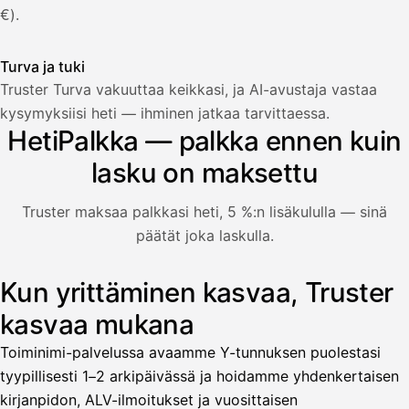
€).
Turva ja tuki
Truster Turva vakuuttaa keikkasi, ja AI-avustaja vastaa
Palkka
kysymyksiisi heti — ihminen jatkaa tarvittaessa.
HetiPalkka — palkka ennen kuin
Palkka maksussa
Lasku · Acme Oy
Odottaa maksua
lasku on maksettu
Nosta palkkaa
Truster maksaa palkkasi heti, 5 %:n lisäkululla — sinä
päätät joka laskulla.
Bruttopalkka
Palvelumaksu
HetiPalkka 5 %
Kun yrittäminen kasvaa, Truster
Kuvitus: käyttäjä nostaa palkan laskusta, jota asiakas ei ol
Ennakonpidätys
kasvaa mukana
Tilillesi
Toiminimi-palvelussa avaamme Y-tunnuksen puolestasi
tyypillisesti 1–2 arkipäivässä ja hoidamme yhdenkertaisen
HetiPalkka
Tava
kirjanpidon, ALV-ilmoitukset ja vuosittaisen
Kun 
Ennen laskun maksua