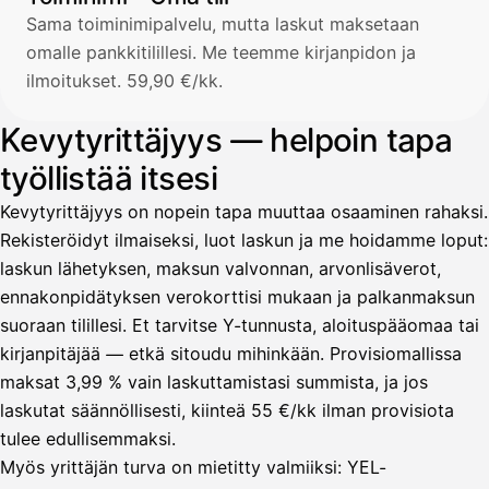
Sama toiminimipalvelu, mutta laskut maksetaan
omalle pankkitilillesi. Me teemme kirjanpidon ja
ilmoitukset. 59,90 €/kk.
Kevytyrittäjyys — helpoin tapa
työllistää itsesi
Kevytyrittäjyys on nopein tapa muuttaa osaaminen rahaksi.
Rekisteröidyt ilmaiseksi, luot laskun ja me hoidamme loput:
laskun lähetyksen, maksun valvonnan, arvonlisäverot,
ennakonpidätyksen verokorttisi mukaan ja palkanmaksun
suoraan tilillesi. Et tarvitse Y-tunnusta, aloituspääomaa tai
kirjanpitäjää — etkä sitoudu mihinkään. Provisiomallissa
maksat 3,99 % vain laskuttamistasi summista, ja jos
laskutat säännöllisesti, kiinteä 55 €/kk ilman provisiota
tulee edullisemmaksi.
Myös yrittäjän turva on mietitty valmiiksi: YEL-