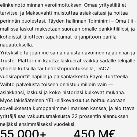
elinkeinotoiminnan veroilmoituksen. Omaa yritystiliä et
tarvitse, ja Maksuvahti muistuttaa asiakkaitasi ja hoitaa
Vahvista
perinnän puolestasi. Täyden hallinnan Toiminimi – Oma tili -
mallissa laskut maksetaan suoraan omalle pankkitilillesi, ja
kohdistat tiliotteen tapahtumat kirjanpitoon parilla
napautuksella.
Yrityksille tarjoamme saman alustan avoimen rajapinnan ja
Truster Platformin kautta: laskuerät vaikka sadalle tekijälle
yhdellä kutsulla tai tiedostopudotuksella, DAC7-
vuosiraportit napilla ja palkanlaskenta Payoll-tuotteella.
Vaihto palvelusta toiseen onnistuu milloin vain —
asiakkaasi, laskusi ja koko historiasi kulkevat mukana.
Myös lakisääteinen YEL-eläkevakuutus hoituu suoraan
sovelluksesta kumppanimme Ilmarisen kanssa, ja aloittava
yrittäjä saa vakuutusmaksusta 22 prosentin alennuksen
neljäksi ensimmäiseksi vuodeksi.
55 000+
450 M€