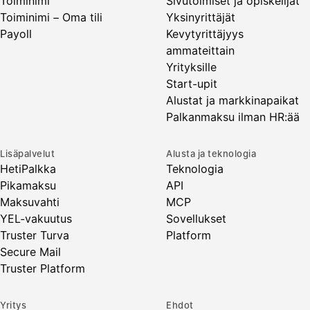
Toiminimi
Sivutoimiset ja opiskelijat
Toiminimi – Oma tili
Yksinyrittäjät
Payoll
Kevytyrittäjyys
ammateittain
Yrityksille
Start-upit
Alustat ja markkinapaikat
Palkanmaksu ilman HR:ää
Lisäpalvelut
Alusta ja teknologia
HetiPalkka
Teknologia
Pikamaksu
API
Maksuvahti
MCP
YEL-vakuutus
Sovellukset
Truster Turva
Platform
Secure Mail
Truster Platform
Yritys
Ehdot