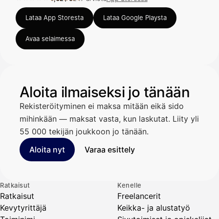
Arvosana 4,62 / 5 App Storessa, 247 arviota.
Lataa App Storesta
Lataa Google Playsta
Avaa selaimessa
Aloita ilmaiseksi jo tänään
Rekisteröityminen ei maksa mitään eikä sido
mihinkään — maksat vasta, kun laskutat. Liity yli
55 000 tekijän joukkoon jo tänään.
Aloita nyt
Varaa esittely
Ratkaisut
Kenelle
Ratkaisut
Freelancerit
Kevytyrittäjä
Keikka- ja alustatyö