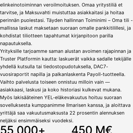
elinkeinotoiminnan veroilmoituksen. Omaa yritystiliä et
tarvitse, ja Maksuvahti muistuttaa asiakkaitasi ja hoitaa
Vahvista
perinnän puolestasi. Täyden hallinnan Toiminimi – Oma tili -
mallissa laskut maksetaan suoraan omalle pankkitilillesi, ja
kohdistat tiliotteen tapahtumat kirjanpitoon parilla
napautuksella.
Yrityksille tarjoamme saman alustan avoimen rajapinnan ja
Truster Platformin kautta: laskuerät vaikka sadalle tekijälle
yhdellä kutsulla tai tiedostopudotuksella, DAC7-
vuosiraportit napilla ja palkanlaskenta Payoll-tuotteella.
Vaihto palvelusta toiseen onnistuu milloin vain —
asiakkaasi, laskusi ja koko historiasi kulkevat mukana.
Myös lakisääteinen YEL-eläkevakuutus hoituu suoraan
sovelluksesta kumppanimme Ilmarisen kanssa, ja aloittava
yrittäjä saa vakuutusmaksusta 22 prosentin alennuksen
neljäksi ensimmäiseksi vuodeksi.
55 000+
450 M€