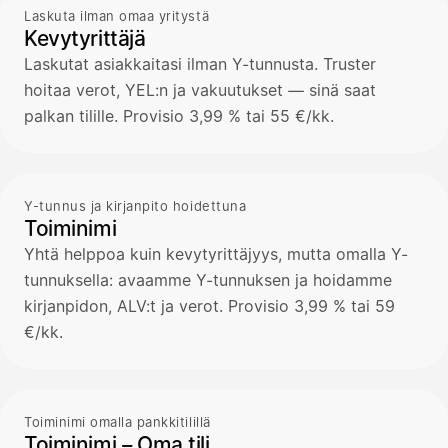
Laskuta ilman omaa yritystä
Kevytyrittäjä
Laskutat asiakkaitasi ilman Y-tunnusta. Truster
hoitaa verot, YEL:n ja vakuutukset — sinä saat
palkan tilille. Provisio 3,99 % tai 55 €/kk.
Y-tunnus ja kirjanpito hoidettuna
Toiminimi
Yhtä helppoa kuin kevytyrittäjyys, mutta omalla Y-
tunnuksella: avaamme Y-tunnuksen ja hoidamme
kirjanpidon, ALV:t ja verot. Provisio 3,99 % tai 59
€/kk.
Toiminimi omalla pankkitilillä
Toiminimi – Oma tili