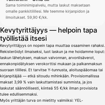
Sama toiminimipalvelu, mutta laskut maksetaan
omalle pankkitilillesi. Me teemme kirjanpidon ja
ilmoitukset. 59,90 €/kk.
Kevytyrittäjyys — helpoin tapa
työllistää itsesi
Kevytyrittäjyys on nopein tapa muuttaa osaaminen rahaksi.
Rekisteröidyt ilmaiseksi, luot laskun ja me hoidamme loput:
laskun lähetyksen, maksun valvonnan, arvonlisäverot,
ennakonpidätyksen verokorttisi mukaan ja palkanmaksun
suoraan tilillesi. Et tarvitse Y-tunnusta, aloituspääomaa tai
kirjanpitäjää — etkä sitoudu mihinkään. Provisiomallissa
maksat 3,99 % vain laskuttamistasi summista, ja jos
laskutat säännöllisesti, kiinteä 55 €/kk ilman provisiota
tulee edullisemmaksi.
Myös yrittäjän turva on mietitty valmiiksi: YEL-