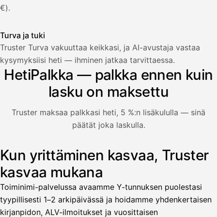
€).
Turva ja tuki
Truster Turva vakuuttaa keikkasi, ja AI-avustaja vastaa
Palkka
kysymyksiisi heti — ihminen jatkaa tarvittaessa.
HetiPalkka — palkka ennen kuin
Palkka maksussa
Lasku · Acme Oy
Odottaa maksua
lasku on maksettu
Nosta palkkaa
Truster maksaa palkkasi heti, 5 %:n lisäkululla — sinä
päätät joka laskulla.
Bruttopalkka
Palvelumaksu
HetiPalkka 5 %
Kun yrittäminen kasvaa, Truster
Kuvitus: käyttäjä nostaa palkan laskusta, jota asiakas ei ol
Ennakonpidätys
kasvaa mukana
Tilillesi
Toiminimi-palvelussa avaamme Y-tunnuksen puolestasi
tyypillisesti 1–2 arkipäivässä ja hoidamme yhdenkertaisen
HetiPalkka
Tava
kirjanpidon, ALV-ilmoitukset ja vuosittaisen
Kun 
Ennen laskun maksua