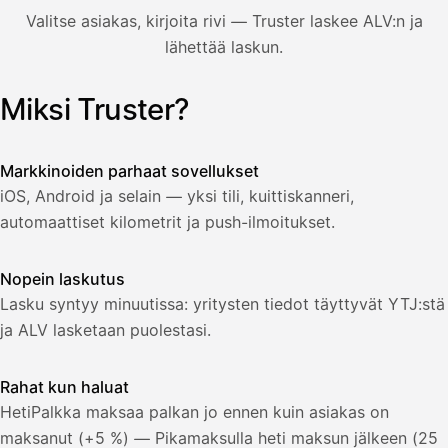
850,00
Valitse asiakas, kirjoita rivi — Truster laskee ALV:n ja
€
ALV
lähettää laskun.
471,75
25,5
€
2
%
321,75
Yhteensä
Miksi Truster?
Kuvitus: käyttäjä luo laskun Truster-sovelluksessa — asiakas
€
Markkinoiden parhaat sovellukset
iOS, Android ja selain — yksi tili, kuittiskanneri,
automaattiset kilometrit ja push-ilmoitukset.
Nopein laskutus
Lasku syntyy minuutissa: yritysten tiedot täyttyvät YTJ:stä
ja ALV lasketaan puolestasi.
Rahat kun haluat
HetiPalkka maksaa palkan jo ennen kuin asiakas on
maksanut (+5 %) — Pikamaksulla heti maksun jälkeen (25