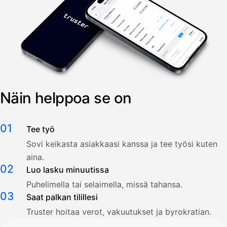
Näin helppoa se on
01
Tee työ
Sovi keikasta asiakkaasi kanssa ja tee työsi kuten
aina.
02
Luo lasku minuutissa
Puhelimella tai selaimella, missä tahansa.
03
Saat palkan tilillesi
Truster hoitaa verot, vakuutukset ja byrokratian.