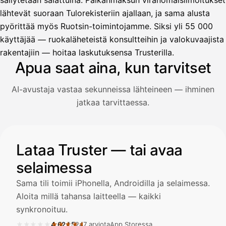
säilytetään salattuina. Palkanmaksun viranomaisilmoitukset
lähtevät suoraan Tulorekisteriin ajallaan, ja sama alusta
pyörittää myös Ruotsin-toimintojamme. Siksi yli 55 000
Avustaja
käyttäjää — ruokaläheteistä konsultteihin ja valokuvaajista
Hei! Miten voin auttaa?
rakentajiin — hoitaa laskutuksensa Trusterilla.
Apua saat aina, kun tarvitset
AI-avustaja vastaa sekunneissa lähteineen — ihminen
Avaa Kuitit-välilehti ja valitse Skanna
jatkaa tarvittaessa.
Truster lukee summan ja ALV
automaattisesti — tarkista tiedot ja
Kuvitus: käyttäjä kysyy AI-avustajalta kuitin lisäämisestä j
Lataa Truster — tai avaa
selaimessa
Kuittien lisääminen
LÄHTEET
Sama tili toimii iPhonella, Androidilla ja selaimessa.
Aloita millä tahansa laitteella — kaikki
synkronoituu.
Kirjoita viesti…
★★★★★
★★★★★
4,62
/
5
247 arviota
App Storessa