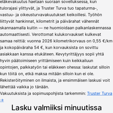
eläkevakuutus haetaan suoraan sovelluksessa, kun
tulorajasi ylittyvät, ja Truster Turva tuo tapaturma-,
vastuu- ja oikeusturvavakuutukset keikoillesi. Työhön
liittyvät hankinnat, kilometrit ja päivärahat vähennät
skannaamalla kuitin — ne huomioidaan palkanlaskennassa
automaattisesti. Verottomat kulukorvaukset kulkevat
samaa reittiä: vuonna 2026 kilometrikorvaus on 0,55 €/km
ja kokopäiväraha 54 €, kun korvauksista on sovittu
asiakkaan kanssa etukäteen. Kevytyrittäjyys sopii yhtä
hyvin päätoimiseen yrittämiseen kuin keikkailuun
opintojen, palkkatyön tai eläkkeen ohessa: laskutat silloin
kun töitä on, etkä maksa mitään silloin kun ei ole.
Lähetä
Rekisteröityminen on ilmaista, ja ensimmäisen laskusi voit
lasku
lähettää vaikka jo tänään.
Laskut
Acme
Asiakas
Oy
Vakuutuksista ja sopimuspohjista tarkemmin:
Truster Turva
Lasku lähetetty
Uusi lasku
→
Kuljetuspalvelut,
heinäkuu
Lasku valmiiksi minuutissa
1