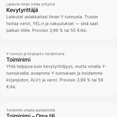
Laskuta ilman omaa yritystä
Kevytyrittäjä
Laskutat asiakkaitasi ilman Y-tunnusta. Truster
hoitaa verot, YEL:n ja vakuutukset — sinä saat
palkan tilille. Provisio 3,99 % tai 55 €/kk.
Y-tunnus ja kirjanpito hoidettuna
Toiminimi
Yhtä helppoa kuin kevytyrittäjyys, mutta omalla Y-
tunnuksella: avaamme Y-tunnuksen ja hoidamme
kirjanpidon, ALV:t ja verot. Provisio 3,99 % tai 59
€/kk.
Toiminimi omalla pankkitilillä
Toiminimi – Oma tili