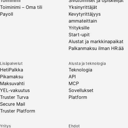
Toiminimi
Sivutoimiset ja opiskelijat
Toiminimi – Oma tili
Yksinyrittäjät
Payoll
Kevytyrittäjyys
ammateittain
Yrityksille
Start-upit
Alustat ja markkinapaikat
Palkanmaksu ilman HR:ää
Lisäpalvelut
Alusta ja teknologia
HetiPalkka
Teknologia
Pikamaksu
API
Maksuvahti
MCP
YEL-vakuutus
Sovellukset
Truster Turva
Platform
Secure Mail
Truster Platform
Yritys
Ehdot