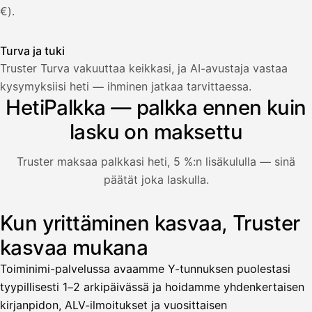
€).
Turva ja tuki
Truster Turva vakuuttaa keikkasi, ja AI-avustaja vastaa
Palkka
kysymyksiisi heti — ihminen jatkaa tarvittaessa.
HetiPalkka — palkka ennen kuin
Palkka maksussa
Lasku · Acme Oy
Odottaa maksua
lasku on maksettu
Nosta palkkaa
Truster maksaa palkkasi heti, 5 %:n lisäkululla — sinä
päätät joka laskulla.
Bruttopalkka
Palvelumaksu
HetiPalkka 5 %
Kun yrittäminen kasvaa, Truster
Kuvitus: käyttäjä nostaa palkan laskusta, jota asiakas ei ol
Ennakonpidätys
kasvaa mukana
Tilillesi
Toiminimi-palvelussa avaamme Y-tunnuksen puolestasi
tyypillisesti 1–2 arkipäivässä ja hoidamme yhdenkertaisen
HetiPalkka
Tava
kirjanpidon, ALV-ilmoitukset ja vuosittaisen
Kun 
Ennen laskun maksua