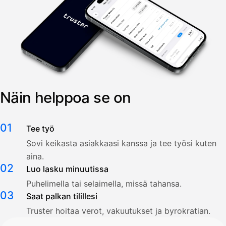
Näin helppoa se on
01
Tee työ
Sovi keikasta asiakkaasi kanssa ja tee työsi kuten
aina.
02
Luo lasku minuutissa
Puhelimella tai selaimella, missä tahansa.
03
Saat palkan tilillesi
Truster hoitaa verot, vakuutukset ja byrokratian.