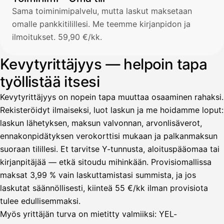
Sama toiminimipalvelu, mutta laskut maksetaan
omalle pankkitilillesi. Me teemme kirjanpidon ja
ilmoitukset. 59,90 €/kk.
Kevytyrittäjyys — helpoin tapa
työllistää itsesi
Kevytyrittäjyys on nopein tapa muuttaa osaaminen rahaksi.
Rekisteröidyt ilmaiseksi, luot laskun ja me hoidamme loput:
laskun lähetyksen, maksun valvonnan, arvonlisäverot,
ennakonpidätyksen verokorttisi mukaan ja palkanmaksun
suoraan tilillesi. Et tarvitse Y-tunnusta, aloituspääomaa tai
kirjanpitäjää — etkä sitoudu mihinkään. Provisiomallissa
maksat 3,99 % vain laskuttamistasi summista, ja jos
laskutat säännöllisesti, kiinteä 55 €/kk ilman provisiota
tulee edullisemmaksi.
Myös yrittäjän turva on mietitty valmiiksi: YEL-