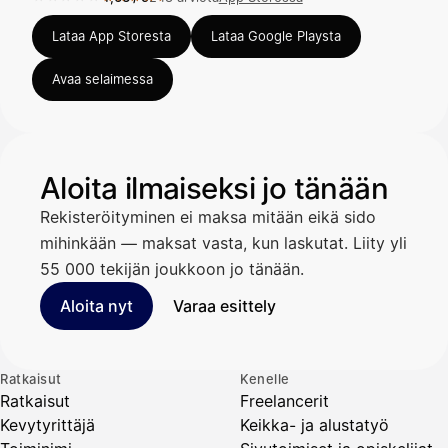
Arvosana 4,63 / 5 App Storessa, 248 arviota.
Lataa App Storesta
Lataa Google Playsta
Avaa selaimessa
Aloita ilmaiseksi jo tänään
Rekisteröityminen ei maksa mitään eikä sido
mihinkään — maksat vasta, kun laskutat. Liity yli
55 000 tekijän joukkoon jo tänään.
Aloita nyt
Varaa esittely
Ratkaisut
Kenelle
Ratkaisut
Freelancerit
Kevytyrittäjä
Keikka- ja alustatyö