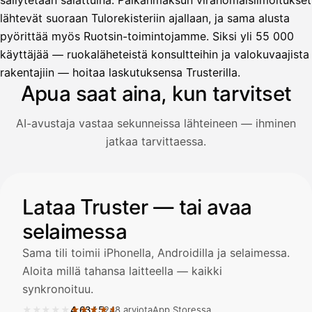
säilytetään salattuina. Palkanmaksun viranomaisilmoitukset
lähtevät suoraan Tulorekisteriin ajallaan, ja sama alusta
pyörittää myös Ruotsin-toimintojamme. Siksi yli 55 000
Avustaja
käyttäjää — ruokaläheteistä konsultteihin ja valokuvaajista
Hei! Miten voin auttaa?
rakentajiin — hoitaa laskutuksensa Trusterilla.
Apua saat aina, kun tarvitset
AI-avustaja vastaa sekunneissa lähteineen — ihminen
Avaa Kuitit-välilehti ja valitse Skanna
jatkaa tarvittaessa.
Truster lukee summan ja ALV
automaattisesti — tarkista tiedot ja
Kuvitus: käyttäjä kysyy AI-avustajalta kuitin lisäämisestä j
Lataa Truster — tai avaa
selaimessa
Kuittien lisääminen
LÄHTEET
Sama tili toimii iPhonella, Androidilla ja selaimessa.
Aloita millä tahansa laitteella — kaikki
synkronoituu.
Kirjoita viesti…
★★★★★
★★★★★
4,63
/
5
248 arviota
App Storessa