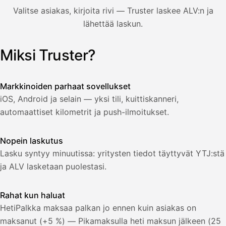
850,00
Valitse asiakas, kirjoita rivi — Truster laskee ALV:n ja
€
ALV
lähettää laskun.
471,75
25,5
€
2
%
321,75
Yhteensä
Miksi Truster?
Kuvitus: käyttäjä luo laskun Truster-sovelluksessa — asiakas
€
Markkinoiden parhaat sovellukset
iOS, Android ja selain — yksi tili, kuittiskanneri,
automaattiset kilometrit ja push-ilmoitukset.
Nopein laskutus
Lasku syntyy minuutissa: yritysten tiedot täyttyvät YTJ:stä
ja ALV lasketaan puolestasi.
Rahat kun haluat
HetiPalkka maksaa palkan jo ennen kuin asiakas on
maksanut (+5 %) — Pikamaksulla heti maksun jälkeen (25