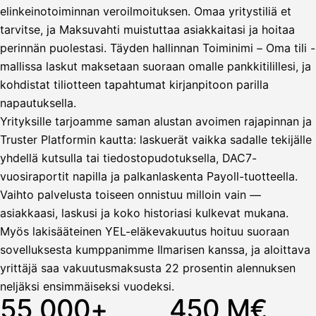
elinkeinotoiminnan veroilmoituksen. Omaa yritystiliä et
tarvitse, ja Maksuvahti muistuttaa asiakkaitasi ja hoitaa
Vahvista
perinnän puolestasi. Täyden hallinnan Toiminimi – Oma tili -
mallissa laskut maksetaan suoraan omalle pankkitilillesi, ja
kohdistat tiliotteen tapahtumat kirjanpitoon parilla
napautuksella.
Yrityksille tarjoamme saman alustan avoimen rajapinnan ja
Truster Platformin kautta: laskuerät vaikka sadalle tekijälle
yhdellä kutsulla tai tiedostopudotuksella, DAC7-
vuosiraportit napilla ja palkanlaskenta Payoll-tuotteella.
Vaihto palvelusta toiseen onnistuu milloin vain —
asiakkaasi, laskusi ja koko historiasi kulkevat mukana.
Myös lakisääteinen YEL-eläkevakuutus hoituu suoraan
sovelluksesta kumppanimme Ilmarisen kanssa, ja aloittava
yrittäjä saa vakuutusmaksusta 22 prosentin alennuksen
neljäksi ensimmäiseksi vuodeksi.
55 000+
450 M€