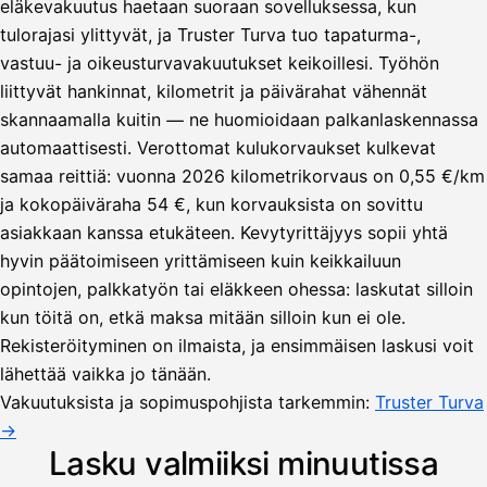
eläkevakuutus haetaan suoraan sovelluksessa, kun
tulorajasi ylittyvät, ja Truster Turva tuo tapaturma-,
vastuu- ja oikeusturvavakuutukset keikoillesi. Työhön
liittyvät hankinnat, kilometrit ja päivärahat vähennät
skannaamalla kuitin — ne huomioidaan palkanlaskennassa
automaattisesti. Verottomat kulukorvaukset kulkevat
samaa reittiä: vuonna 2026 kilometrikorvaus on 0,55 €/km
ja kokopäiväraha 54 €, kun korvauksista on sovittu
asiakkaan kanssa etukäteen. Kevytyrittäjyys sopii yhtä
hyvin päätoimiseen yrittämiseen kuin keikkailuun
opintojen, palkkatyön tai eläkkeen ohessa: laskutat silloin
kun töitä on, etkä maksa mitään silloin kun ei ole.
Lähetä
Rekisteröityminen on ilmaista, ja ensimmäisen laskusi voit
lasku
lähettää vaikka jo tänään.
Laskut
Acme
Asiakas
Oy
Vakuutuksista ja sopimuspohjista tarkemmin:
Truster Turva
Lasku lähetetty
Uusi lasku
→
Kuljetuspalvelut,
heinäkuu
Lasku valmiiksi minuutissa
1