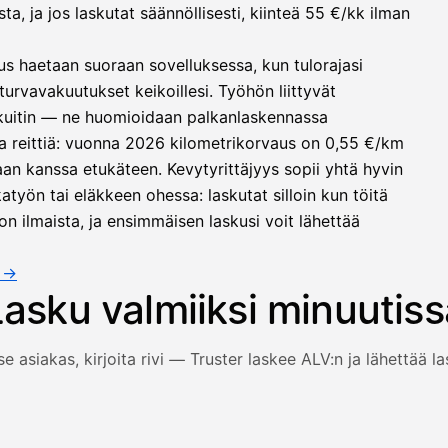
, ja jos laskutat säännöllisesti, kiinteä 55 €/kk ilman
us haetaan suoraan sovelluksessa, kun tulorajasi
turvavakuutukset keikoillesi. Työhön liittyvät
 kuitin — ne huomioidaan palkanlaskennassa
a reittiä: vuonna 2026 kilometrikorvaus on 0,55 €/km
an kanssa etukäteen. Kevytyrittäjyys sopii yhtä hyvin
työn tai eläkkeen ohessa: laskutat silloin kun töitä
on ilmaista, ja ensimmäisen laskusi voit lähettää
a →
Lasku valmiiksi minuutiss
se asiakas, kirjoita rivi — Truster laskee ALV:n ja lähettää l
 ja rivi täyttyvät, arvonlisävero lasketaan automaattisesti j