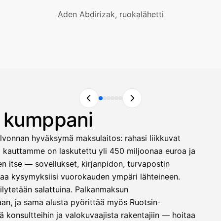
Aden Abdirizak, ruokalähetti
n kumppani
lvonnan hyväksymä maksulaitos: rahasi liikkuvat
ä kauttamme on laskutettu yli 450 miljoonaa euroa ja
 itse — sovellukset, kirjanpidon, turvapostin
astaa kysymyksiisi vuorokauden ympäri lähteineen.
säilytetään salattuina. Palkanmaksun
laan, ja sama alusta pyörittää myös Ruotsin-
 konsultteihin ja valokuvaajista rakentajiin — hoitaa