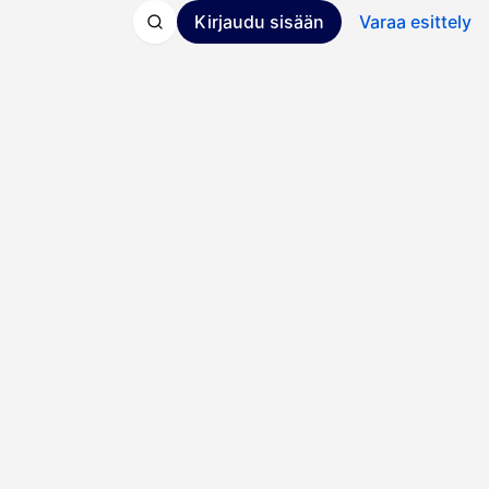
Kirjaudu sisään
Varaa esittely