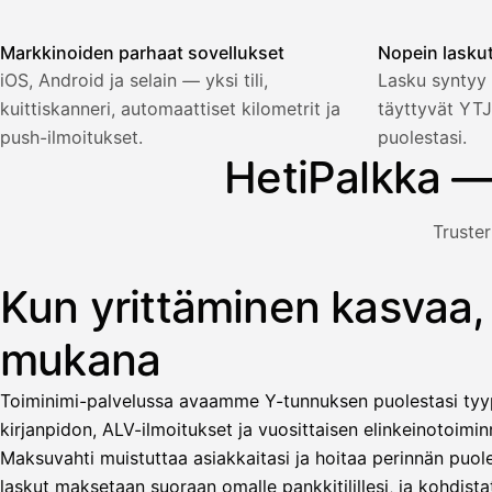
Markkinoiden parhaat sovellukset
Nopein lasku
Palkka
iOS, Android ja selain — yksi tili,
Lasku syntyy 
kuittiskanneri, automaattiset kilometrit ja
täyttyvät YTJ
Palkka maksussa
Lasku · Acme Oy
Odottaa maksua
push-ilmoitukset.
puolestasi.
HetiPalkka —
Nosta palkkaa
Truster
Bruttopalkka
Palvelumaksu
HetiPalkka 5 %
Kun yrittäminen kasvaa,
Kuvitus: käyttäjä nostaa palkan laskusta, jota asiakas ei ol
Ennakonpidätys
mukana
Tilillesi
Toiminimi-palvelussa avaamme Y-tunnuksen puolestasi tyyp
HetiPalkka
Tava
kirjanpidon, ALV-ilmoitukset ja vuosittaisen elinkeinotoiminn
Kun 
Ennen laskun maksua
Maksuvahti muistuttaa asiakkaitasi ja hoitaa perinnän puole
laskut maksetaan suoraan omalle pankkitilillesi, ja kohdistat
Vahvista