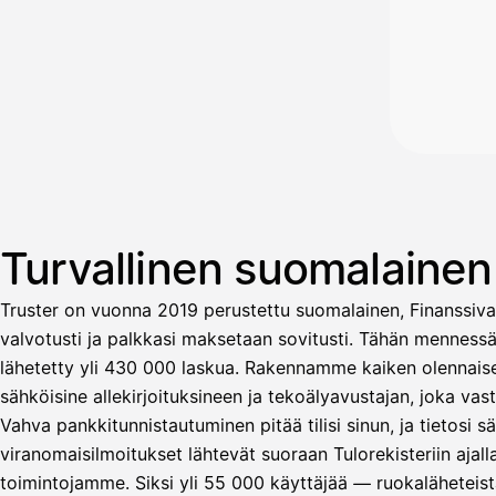
Turvallinen suomalaine
Truster on vuonna 2019 perustettu suomalainen, Finanssiva
valvotusti ja palkkasi maksetaan sovitusti. Tähän menness
lähetetty yli 430 000 laskua. Rakennamme kaiken olennaisen
sähköisine allekirjoituksineen ja tekoälyavustajan, joka v
Vahva pankkitunnistautuminen pitää tilisi sinun, ja tietosi 
Avustaja
viranomaisilmoitukset lähtevät suoraan Tulorekisteriin ajal
toimintojamme. Siksi yli 55 000 käyttäjää — ruokaläheteistä
Hei! Miten voin auttaa?