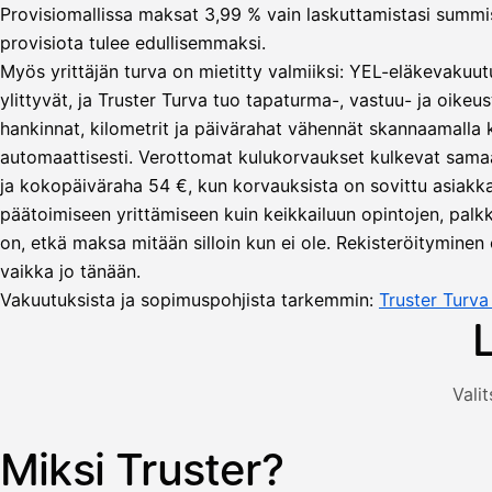
Provisiomallissa maksat 3,99 % vain laskuttamistasi summista
provisiota tulee edullisemmaksi.
Myös yrittäjän turva on mietitty valmiiksi: YEL-eläkevakuut
ylittyvät, ja Truster Turva tuo tapaturma-, vastuu- ja oikeus
hankinnat, kilometrit ja päivärahat vähennät skannaamalla
automaattisesti. Verottomat kulukorvaukset kulkevat sama
Lähetä
ja kokopäiväraha 54 €, kun korvauksista on sovittu asiakka
lasku
päätoimiseen yrittämiseen kuin keikkailuun opintojen, palkka
Laskut
Acme
Asiakas
on, etkä maksa mitään silloin kun ei ole. Rekisteröityminen 
Oy
vaikka jo tänään.
Lasku lähetetty
Uusi lasku
Kuljetuspalvelut,
Vakuutuksista ja sopimuspohjista tarkemmin:
Truster Turv
heinäkuu
1
850,00
€
ALV
Valit
471,75
25,5
€
2
%
321,75
Yhteensä
Miksi Truster?
Kuvitus: käyttäjä luo laskun Truster-sovelluksessa — asiakas
€