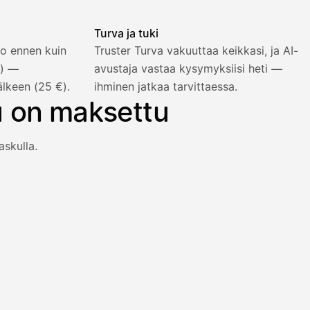
Turva ja tuki
o ennen kuin
Truster Turva vakuuttaa keikkasi, ja AI-
%) —
avustaja vastaa kysymyksiisi heti —
älkeen (25 €).
ihminen jatkaa tarvittaessa.
u on maksettu
askulla.
an heti viiden prosentin lisähinnalla.