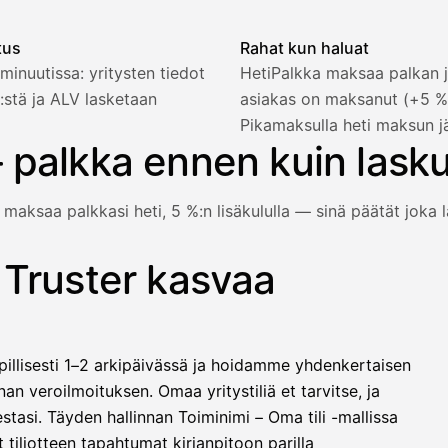
tus
Rahat kun haluat
minuutissa: yritysten tiedot
HetiPalkka maksaa palkan j
:stä ja ALV lasketaan
asiakas on maksanut (+5 
2 321,75 €
Pikamaksulla heti maksun j
 palkka ennen kuin lask
 maksaa palkkasi heti, 5 %:n lisäkululla — sinä päätät joka l
1 850,00 €
−92,50 €
−73,82 €
 Truster kasvaa
e vielä maksanut — HetiPalkka-valinnalla Truster maksaa palk
−412,00 €
1 271,68 €
illisesti 1–2 arkipäivässä ja hoidamme yhdenkertaisen
llinen nosto
an veroilmoituksen. Omaa yritystiliä et tarvitse, ja
lasku on maksettu
stasi. Täyden hallinnan Toiminimi – Oma tili -mallissa
 tiliotteen tapahtumat kirjanpitoon parilla