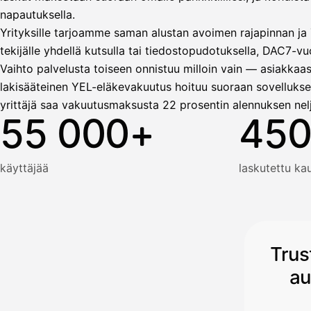
napautuksella.
Yrityksille tarjoamme saman alustan avoimen rajapinnan ja T
tekijälle yhdellä kutsulla tai tiedostopudotuksella, DAC7-vuo
Vaihto palvelusta toiseen onnistuu milloin vain — asiakkaas
lakisääteinen YEL-eläkevakuutus hoituu suoraan sovellukse
yrittäjä saa vakuutusmaksusta 22 prosentin alennuksen nel
55 000+
450
käyttäjää
laskutettu k
Trus
au