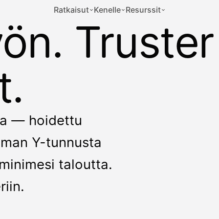
Ratkaisut
Kenelle
Resurssit
yön. Truster
t.
kka — hoidettu
 ilman Y-tunnusta
minimesi taloutta.
riin.