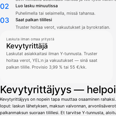
02
Luo lasku minuutissa
Puhelimella tai selaimella, missä tahansa.
03
Saat palkan tilillesi
Truster hoitaa verot, vakuutukset ja byrokratian.
Laskuta ilman omaa yritystä
Kevytyrittäjä
Laskutat asiakkaitasi ilman Y-tunnusta. Truster
hoitaa verot, YEL:n ja vakuutukset — sinä saat
palkan tilille. Provisio 3,99 % tai 55 €/kk.
Kevytyrittäjyys — helpoin
Kevytyrittäjyys on nopein tapa muuttaa osaaminen rahaksi.
loput: laskun lähetyksen, maksun valvonnan, arvonlisävero
palkanmaksun suoraan tilillesi. Et tarvitse Y-tunnusta, alo