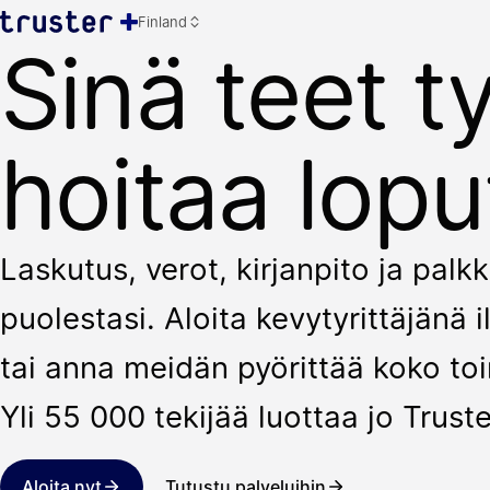
Finland
Sinä teet t
hoitaa lopu
Laskutus, verot, kirjanpito ja pal
puolestasi. Aloita kevytyrittäjänä
tai anna meidän pyörittää koko toi
Yli 55 000 tekijää luottaa jo Truste
Aloita nyt
Tutustu palveluihin