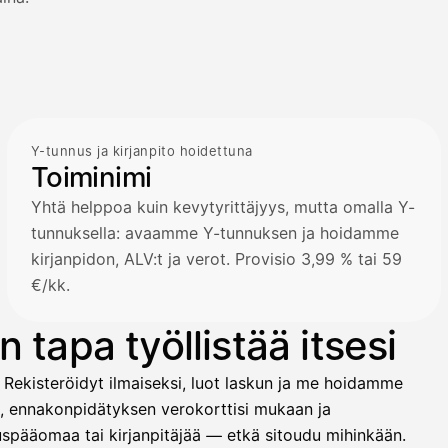
Y-tunnus ja kirjanpito hoidettuna
Toiminimi
Yhtä helppoa kuin kevytyrittäjyys, mutta omalla Y-
tunnuksella: avaamme Y-tunnuksen ja hoidamme
kirjanpidon, ALV:t ja verot. Provisio 3,99 % tai 59
€/kk.
 tapa työllistää itsesi
 Rekisteröidyt ilmaiseksi, luot laskun ja me hoidamme
t, ennakonpidätyksen verokorttisi mukaan ja
ituspääomaa tai kirjanpitäjää — etkä sitoudu mihinkään.