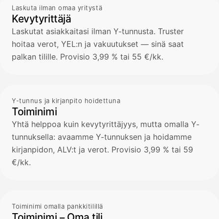
Laskuta ilman omaa yritystä
Kevytyrittäjä
Laskutat asiakkaitasi ilman Y-tunnusta. Truster
hoitaa verot, YEL:n ja vakuutukset — sinä saat
palkan tilille. Provisio 3,99 % tai 55 €/kk.
Y-tunnus ja kirjanpito hoidettuna
Toiminimi
Yhtä helppoa kuin kevytyrittäjyys, mutta omalla Y-
tunnuksella: avaamme Y-tunnuksen ja hoidamme
kirjanpidon, ALV:t ja verot. Provisio 3,99 % tai 59
€/kk.
Toiminimi omalla pankkitilillä
Toiminimi – Oma tili