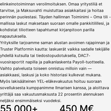
elinkeinotoiminnan veroilmoituksen. Omaa yritystiliä et
tarvitse, ja Maksuvahti muistuttaa asiakkaitasi ja hoitaa
Vahvista
perinnän puolestasi. Täyden hallinnan Toiminimi – Oma tili -
mallissa laskut maksetaan suoraan omalle pankkitilillesi, ja
kohdistat tiliotteen tapahtumat kirjanpitoon parilla
napautuksella.
Yrityksille tarjoamme saman alustan avoimen rajapinnan ja
Truster Platformin kautta: laskuerät vaikka sadalle tekijälle
yhdellä kutsulla tai tiedostopudotuksella, DAC7-
vuosiraportit napilla ja palkanlaskenta Payoll-tuotteella.
Vaihto palvelusta toiseen onnistuu milloin vain —
asiakkaasi, laskusi ja koko historiasi kulkevat mukana.
Myös lakisääteinen YEL-eläkevakuutus hoituu suoraan
sovelluksesta kumppanimme Ilmarisen kanssa, ja aloittava
yrittäjä saa vakuutusmaksusta 22 prosentin alennuksen
neljäksi ensimmäiseksi vuodeksi.
55 000+
450 M€