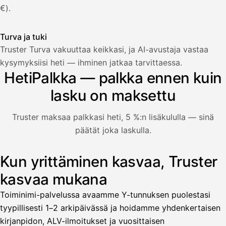
€).
Turva ja tuki
Truster Turva vakuuttaa keikkasi, ja AI-avustaja vastaa
Palkka
kysymyksiisi heti — ihminen jatkaa tarvittaessa.
HetiPalkka — palkka ennen kuin
Palkka maksussa
Lasku · Acme Oy
Odottaa maksua
lasku on maksettu
Nosta palkkaa
Truster maksaa palkkasi heti, 5 %:n lisäkululla — sinä
päätät joka laskulla.
Bruttopalkka
Palvelumaksu
HetiPalkka 5 %
Kun yrittäminen kasvaa, Truster
Kuvitus: käyttäjä nostaa palkan laskusta, jota asiakas ei ol
Ennakonpidätys
kasvaa mukana
Tilillesi
Toiminimi-palvelussa avaamme Y-tunnuksen puolestasi
tyypillisesti 1–2 arkipäivässä ja hoidamme yhdenkertaisen
HetiPalkka
Tava
kirjanpidon, ALV-ilmoitukset ja vuosittaisen
Kun 
Ennen laskun maksua