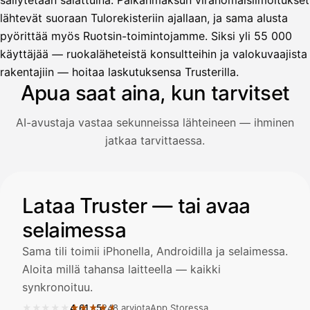
säilytetään salattuina. Palkanmaksun viranomaisilmoitukset
lähtevät suoraan Tulorekisteriin ajallaan, ja sama alusta
pyörittää myös Ruotsin-toimintojamme. Siksi yli 55 000
Avustaja
käyttäjää — ruokaläheteistä konsultteihin ja valokuvaajista
Hei! Miten voin auttaa?
rakentajiin — hoitaa laskutuksensa Trusterilla.
Apua saat aina, kun tarvitset
AI-avustaja vastaa sekunneissa lähteineen — ihminen
Avaa Kuitit-välilehti ja valitse Skanna
jatkaa tarvittaessa.
Truster lukee summan ja ALV
automaattisesti — tarkista tiedot ja
Kuvitus: käyttäjä kysyy AI-avustajalta kuitin lisäämisestä j
Lataa Truster — tai avaa
selaimessa
Kuittien lisääminen
LÄHTEET
Sama tili toimii iPhonella, Androidilla ja selaimessa.
Aloita millä tahansa laitteella — kaikki
synkronoituu.
Kirjoita viesti…
★★★★★
★★★★★
4,61
/
5
248 arviota
App Storessa