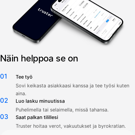
Näin helppoa se on
01
Tee työ
Sovi keikasta asiakkaasi kanssa ja tee työsi kuten
aina.
02
Luo lasku minuutissa
Puhelimella tai selaimella, missä tahansa.
03
Saat palkan tilillesi
Truster hoitaa verot, vakuutukset ja byrokratian.