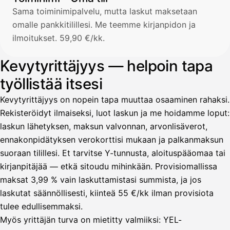
Sama toiminimipalvelu, mutta laskut maksetaan
omalle pankkitilillesi. Me teemme kirjanpidon ja
ilmoitukset. 59,90 €/kk.
Kevytyrittäjyys — helpoin tapa
työllistää itsesi
Kevytyrittäjyys on nopein tapa muuttaa osaaminen rahaksi.
Rekisteröidyt ilmaiseksi, luot laskun ja me hoidamme loput:
laskun lähetyksen, maksun valvonnan, arvonlisäverot,
ennakonpidätyksen verokorttisi mukaan ja palkanmaksun
suoraan tilillesi. Et tarvitse Y-tunnusta, aloituspääomaa tai
kirjanpitäjää — etkä sitoudu mihinkään. Provisiomallissa
maksat 3,99 % vain laskuttamistasi summista, ja jos
laskutat säännöllisesti, kiinteä 55 €/kk ilman provisiota
tulee edullisemmaksi.
Myös yrittäjän turva on mietitty valmiiksi: YEL-