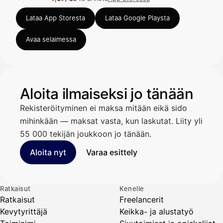
Arvosana 4,61 / 5 App Storessa, 248 arviota.
Lataa App Storesta
Lataa Google Playsta
Avaa selaimessa
Aloita ilmaiseksi jo tänään
Rekisteröityminen ei maksa mitään eikä sido
mihinkään — maksat vasta, kun laskutat. Liity yli
55 000 tekijän joukkoon jo tänään.
Aloita nyt
Varaa esittely
Ratkaisut
Kenelle
Ratkaisut
Freelancerit
Kevytyrittäjä
Keikka- ja alustatyö