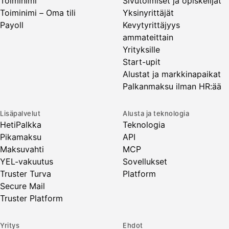
Toiminimi
Sivutoimiset ja opiskelijat
Toiminimi – Oma tili
Yksinyrittäjät
Payoll
Kevytyrittäjyys
ammateittain
Yrityksille
Start-upit
Alustat ja markkinapaikat
Palkanmaksu ilman HR:ää
Lisäpalvelut
Alusta ja teknologia
HetiPalkka
Teknologia
Pikamaksu
API
Maksuvahti
MCP
YEL-vakuutus
Sovellukset
Truster Turva
Platform
Secure Mail
Truster Platform
Yritys
Ehdot