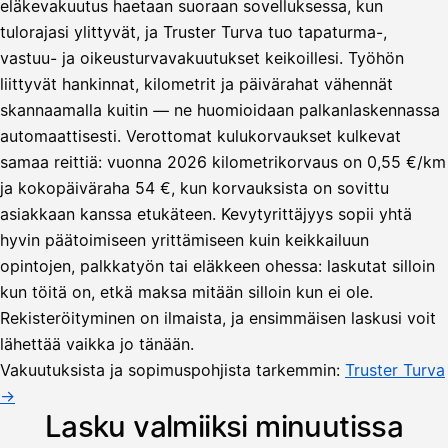
eläkevakuutus haetaan suoraan sovelluksessa, kun
tulorajasi ylittyvät, ja Truster Turva tuo tapaturma-,
vastuu- ja oikeusturvavakuutukset keikoillesi. Työhön
liittyvät hankinnat, kilometrit ja päivärahat vähennät
skannaamalla kuitin — ne huomioidaan palkanlaskennassa
automaattisesti. Verottomat kulukorvaukset kulkevat
samaa reittiä: vuonna 2026 kilometrikorvaus on 0,55 €/km
ja kokopäiväraha 54 €, kun korvauksista on sovittu
asiakkaan kanssa etukäteen. Kevytyrittäjyys sopii yhtä
hyvin päätoimiseen yrittämiseen kuin keikkailuun
opintojen, palkkatyön tai eläkkeen ohessa: laskutat silloin
kun töitä on, etkä maksa mitään silloin kun ei ole.
Lähetä
Rekisteröityminen on ilmaista, ja ensimmäisen laskusi voit
lasku
lähettää vaikka jo tänään.
Laskut
Acme
Asiakas
Oy
Vakuutuksista ja sopimuspohjista tarkemmin:
Truster Turva
Lasku lähetetty
Uusi lasku
→
Kuljetuspalvelut,
heinäkuu
Lasku valmiiksi minuutissa
1