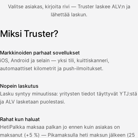
850,00
Valitse asiakas, kirjoita rivi — Truster laskee ALV:n ja
€
ALV
lähettää laskun.
471,75
25,5
€
2
%
321,75
Yhteensä
Miksi Truster?
Kuvitus: käyttäjä luo laskun Truster-sovelluksessa — asiakas
€
Markkinoiden parhaat sovellukset
iOS, Android ja selain — yksi tili, kuittiskanneri,
automaattiset kilometrit ja push-ilmoitukset.
Nopein laskutus
Lasku syntyy minuutissa: yritysten tiedot täyttyvät YTJ:stä
ja ALV lasketaan puolestasi.
Rahat kun haluat
HetiPalkka maksaa palkan jo ennen kuin asiakas on
maksanut (+5 %) — Pikamaksulla heti maksun jälkeen (25